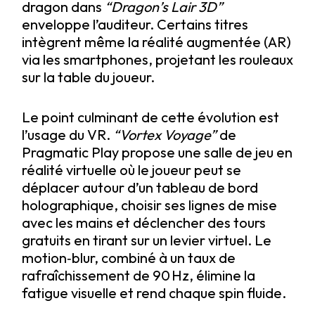
dragon dans
“Dragon’s Lair 3D”
enveloppe l’auditeur. Certains titres
intègrent même la réalité augmentée (AR)
via les smartphones, projetant les rouleaux
sur la table du joueur.
Le point culminant de cette évolution est
l’usage du VR.
“Vortex Voyage”
de
Pragmatic Play propose une salle de jeu en
réalité virtuelle où le joueur peut se
déplacer autour d’un tableau de bord
holographique, choisir ses lignes de mise
avec les mains et déclencher des tours
gratuits en tirant sur un levier virtuel. Le
motion‑blur, combiné à un taux de
rafraîchissement de 90 Hz, élimine la
fatigue visuelle et rend chaque spin fluide.