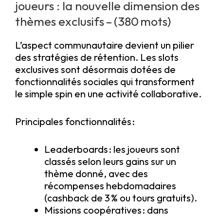
joueurs : la nouvelle dimension des
thèmes exclusifs – (380 mots)
L’aspect communautaire devient un pilier
des stratégies de rétention. Les slots
exclusives sont désormais dotées de
fonctionnalités sociales qui transforment
le simple spin en une activité collaborative.
Principales fonctionnalités :
Leaderboards : les joueurs sont
classés selon leurs gains sur un
thème donné, avec des
récompenses hebdomadaires
(cashback de 3 % ou tours gratuits).
Missions coopératives : dans