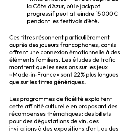
la Côte d’Azur, où le jackpot
progressif peut atteindre 15 000 €
pendant les festivals d’été.
Ces titres résonnent particulièrement
auprès des joueurs francophones, car ils
offrent une connexion émotionnelle à des
éléments familiers. Les études de trafic
montrent que les sessions sur les jeux
« Made‑in‑France » sont 22 % plus longues
que sur les titres génériques.
Les programmes de fidélité exploitent
cette affinité culturelle en proposant des
récompenses thématiques : des billets
pour des dégustations de vin, des
invitations à des expositions d’art, ou des