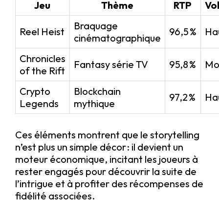
Jeu
Thème
RTP
Vol
Braquage
Reel Heist
96,5 %
Ha
cinématographique
Chronicles
Fantasy série TV
95,8 %
Mo
of the Rift
Crypto
Blockchain
97,2 %
Ha
Legends
mythique
Ces éléments montrent que le storytelling
n’est plus un simple décor : il devient un
moteur économique, incitant les joueurs à
rester engagés pour découvrir la suite de
l’intrigue et à profiter des récompenses de
fidélité associées.