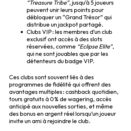
“Treasure Tribe”
, jusqu’à 5 joueurs
peuvent unir leurs points pour
débloquer un “Grand Trésor” qui
distribue un jackpot partagé.
Clubs VIP : les membres d’un club
exclusif ont accès à des slots
réservées, comme
“Eclipse Elite”
,
qui ne sont jouables que par les
détenteurs du badge VIP.
Ces clubs sont souvent liés à des
programmes de fidélité qui offrent des
avantages multiples : cashback quotidien,
tours gratuits à 0 % de wagering, accès
anticipé aux nouvelles sorties, et même
des bonus en argent réel lorsqu’un joueur
invite un ami à rejoindre le club.