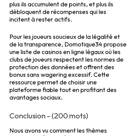
plus ils accumulent de points, et plus ils
débloquent de récompenses qui les
incitent à rester actifs.
Pour les joueurs soucieux de la légalité et
de la transparence, Domotique34 propose
une liste de casinos en ligne légaux où les
clubs de joueurs respectent les normes de
protection des données et offrent des
bonus sans wagering excessif. Cette
ressource permet de choisir une
plateforme fiable tout en profitant des
avantages sociaux.
Conclusion – (200 mots)
Nous avons vu comment les thèmes