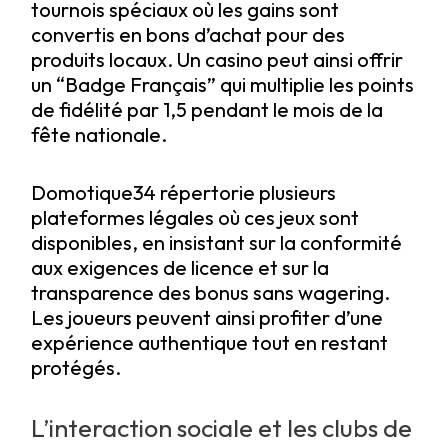
tournois spéciaux où les gains sont
convertis en bons d’achat pour des
produits locaux. Un casino peut ainsi offrir
un “Badge Français” qui multiplie les points
de fidélité par 1,5 pendant le mois de la
fête nationale.
Domotique34 répertorie plusieurs
plateformes légales où ces jeux sont
disponibles, en insistant sur la conformité
aux exigences de licence et sur la
transparence des bonus sans wagering.
Les joueurs peuvent ainsi profiter d’une
expérience authentique tout en restant
protégés.
L’interaction sociale et les clubs de