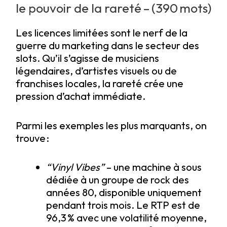
le pouvoir de la rareté – (390 mots)
Les licences limitées sont le nerf de la
guerre du marketing dans le secteur des
slots. Qu’il s’agisse de musiciens
légendaires, d’artistes visuels ou de
franchises locales, la rareté crée une
pression d’achat immédiate.
Parmi les exemples les plus marquants, on
trouve :
“Vinyl Vibes”
– une machine à sous
dédiée à un groupe de rock des
années 80, disponible uniquement
pendant trois mois. Le RTP est de
96,3 % avec une volatilité moyenne,