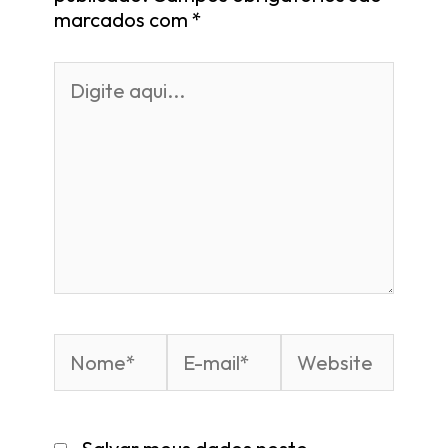
marcados com
*