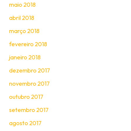
maio 2018
abril 2018
março 2018
fevereiro 2018
janeiro 2018
dezembro 2017
novembro 2017
outubro 2017
setembro 2017
agosto 2017