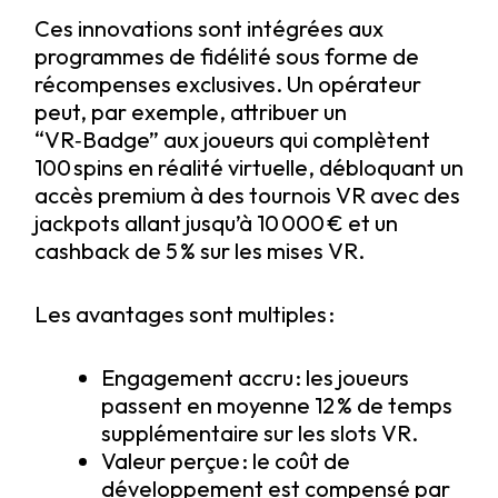
Ces innovations sont intégrées aux
programmes de fidélité sous forme de
récompenses exclusives. Un opérateur
peut, par exemple, attribuer un
“VR‑Badge” aux joueurs qui complètent
100 spins en réalité virtuelle, débloquant un
accès premium à des tournois VR avec des
jackpots allant jusqu’à 10 000 € et un
cashback de 5 % sur les mises VR.
Les avantages sont multiples :
Engagement accru : les joueurs
passent en moyenne 12 % de temps
supplémentaire sur les slots VR.
Valeur perçue : le coût de
développement est compensé par