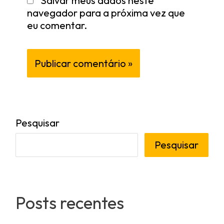
Salvar meus dados neste
navegador para a próxima vez que
eu comentar.
Pesquisar
Pesquisar
Posts recentes