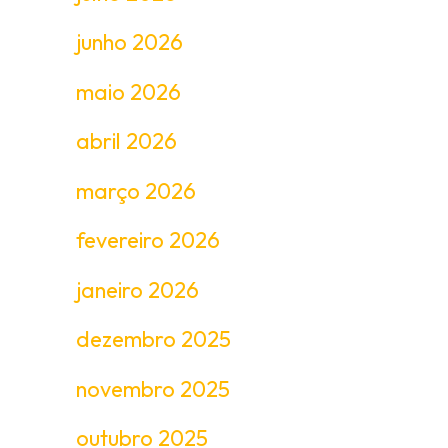
junho 2026
maio 2026
abril 2026
março 2026
fevereiro 2026
janeiro 2026
dezembro 2025
novembro 2025
outubro 2025