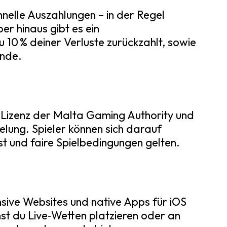
hnelle Auszahlungen – in der Regel
er hinaus gibt es ein
10 % deiner Verluste zurückzahlt, sowie
ende.
r Lizenz der Malta Gaming Authority und
lung. Spieler können sich darauf
ist und faire Spielbedingungen gelten.
nsive Websites und native Apps für iOS
st du Live‑Wetten platzieren oder an