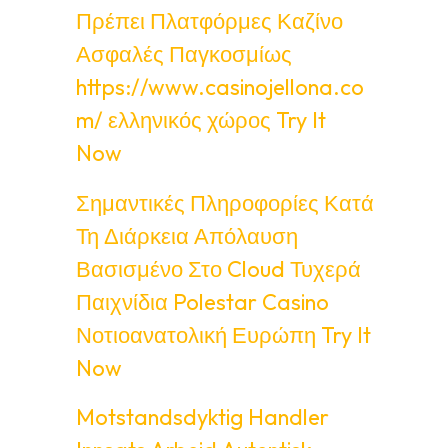
Πρέπει Πλατφόρμες Καζίνο
Ασφαλές Παγκοσμίως
https://www.casinojellona.co
m/ ελληνικός χώρος Try It
Now
Σημαντικές Πληροφορίες Κατά
Τη Διάρκεια Απόλαυση
Βασισμένο Στο Cloud Τυχερά
Παιχνίδια Polestar Casino
Νοτιοανατολική Ευρώπη Try It
Now
Motstandsdyktig Handler