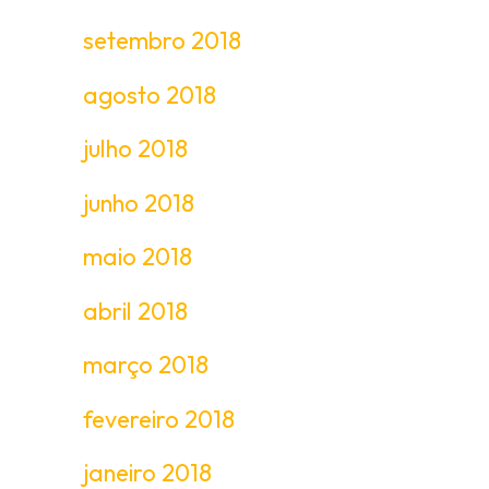
setembro 2018
agosto 2018
julho 2018
junho 2018
maio 2018
abril 2018
março 2018
fevereiro 2018
janeiro 2018