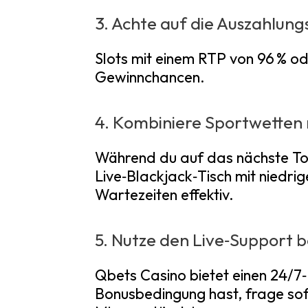
3. Achte auf die Auszahlung
Slots mit einem RTP von 96 % od
Gewinnchancen.
4. Kombiniere Sportwetten 
Während du auf das nächste Tor
Live‑Blackjack‑Tisch mit niedrig
Wartezeiten effektiv.
5. Nutze den Live‑Support 
Qbets Casino bietet einen 24/7‑
Bonusbedingung hast, frage sof