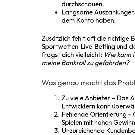
durchschauen.
Langsame Auszahlungen – 
dem Konto haben.
Zusätzlich fehlt oft die richtige
Sportwetten‑Live‑Betting und d
fragst dich vielleicht:
Wie kann i
meine Bankroll zu gefährden?
Was genau macht das Prob
Zu viele Anbieter – Das 
Entwicklern kann überwäl
Fehlende Orientierung – 
Spielen mit hohen Gewin
Unzureichende Kundenbet