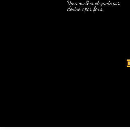
Uma mulher elegante por
dentro e por fora.