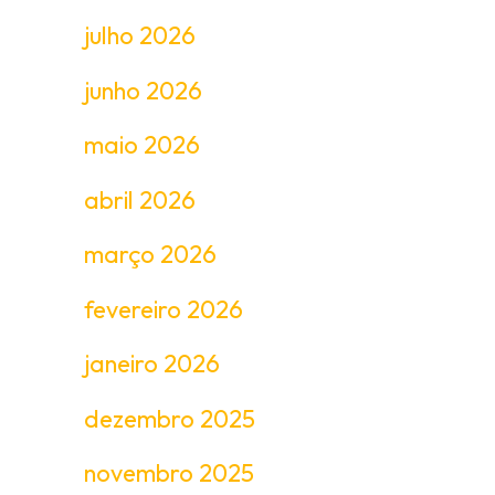
julho 2026
junho 2026
maio 2026
abril 2026
março 2026
fevereiro 2026
janeiro 2026
dezembro 2025
novembro 2025