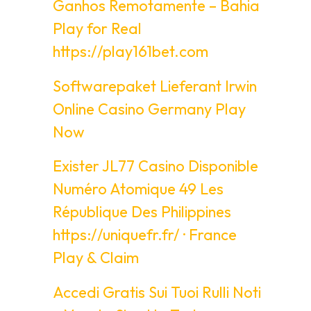
Ganhos Remotamente – Bahia
Play for Real
https://play161bet.com
Softwarepaket Lieferant Irwin
Online Casino Germany Play
Now
Exister JL77 Casino Disponible
Numéro Atomique 49 Les
République Des Philippines
https://uniquefr.fr/ · France
Play & Claim
Accedi Gratis Sui Tuoi Rulli Noti