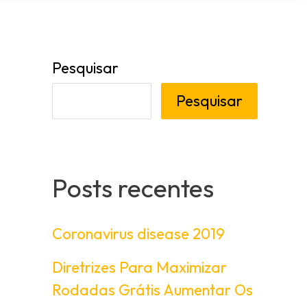
Pesquisar
Pesquisar
Posts recentes
Coronavirus disease 2019
Diretrizes Para Maximizar
Rodadas Grátis Aumentar Os