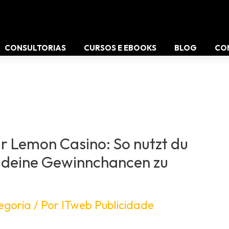
CONSULTORIAS
CURSOS E EBOOKS
BLOG
CO
ür Lemon Casino: So nutzt du
 deine Gewinnchancen zu
egoria
/ Por
ITweb Publicidade