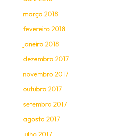
março 2018
fevereiro 2018
janeiro 2018
dezembro 2017
novembro 2017
outubro 2017
setembro 2017
agosto 2017
julho 2017