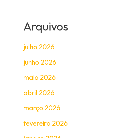
Arquivos
julho 2026
junho 2026
maio 2026
abril 2026
março 2026
fevereiro 2026