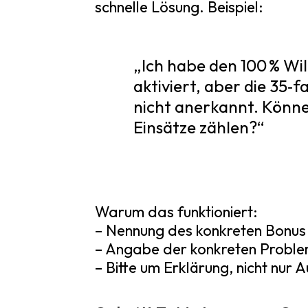
schnelle Lösung. Beispiel:
„Ich habe den 100 % W
aktiviert, aber die 35
nicht anerkannt. Können
Einsätze zählen?“
Warum das funktioniert:
– Nennung des konkreten Bonus
– Angabe der konkreten Proble
– Bitte um Erklärung, nicht nur