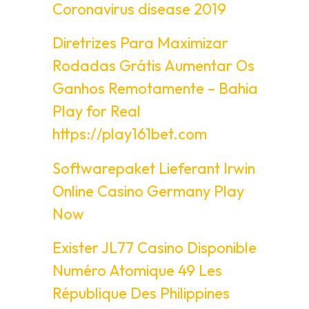
Coronavirus disease 2019
Diretrizes Para Maximizar
Rodadas Grátis Aumentar Os
Ganhos Remotamente – Bahia
Play for Real
https://play161bet.com
Softwarepaket Lieferant Irwin
Online Casino Germany Play
Now
Exister JL77 Casino Disponible
Numéro Atomique 49 Les
République Des Philippines