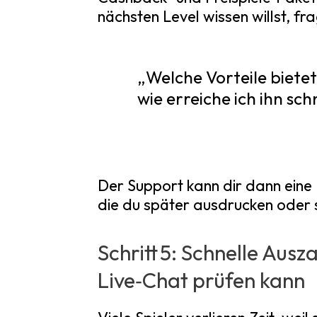
nächsten Level wissen willst, fra
„Welche Vorteile biete
wie erreiche ich ihn sch
Der Support kann dir dann eine
die du später ausdrucken oder 
Schritt 5: Schnelle Aus
Live‑Chat prüfen kann