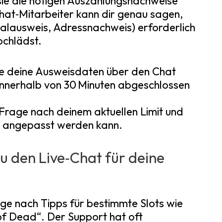
il sie die nötigen Auszahlungsnachweise
Chat‑Mitarbeiter kann dir genau sagen,
alausweis, Adressnachweis) erforderlich
ochlädst.
de deine Ausweisdaten über den Chat
innerhalb von 30 Minuten abgeschlossen
 Frage nach deinem aktuellen Limit und
e angepasst werden kann.
 den Live‑Chat für deine
ge nach Tipps für bestimmte Slots wie
of Dead“. Der Support hat oft