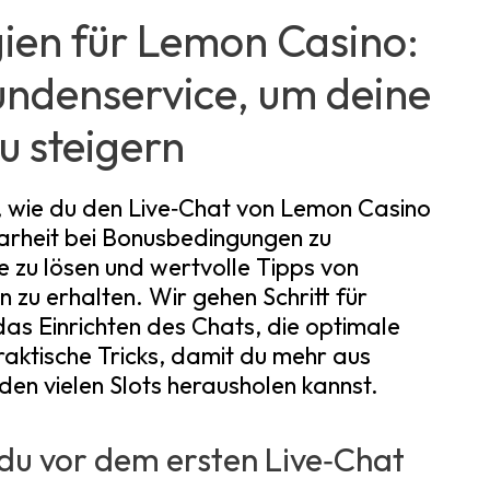
gien für Lemon Casino:
undenservice, um deine
 steigern
u, wie du den Live‑Chat von Lemon Casino
Klarheit bei Bonusbedingungen zu
zu lösen und wertvolle Tipps von
 zu erhalten. Wir gehen Schritt für
 das Einrichten des Chats, die optimale
aktische Tricks, damit du mehr aus
n vielen Slots herausholen kannst.
du vor dem ersten Live‑Chat