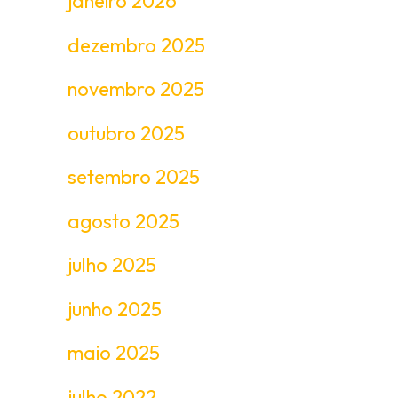
janeiro 2026
dezembro 2025
novembro 2025
outubro 2025
setembro 2025
agosto 2025
julho 2025
junho 2025
maio 2025
julho 2022