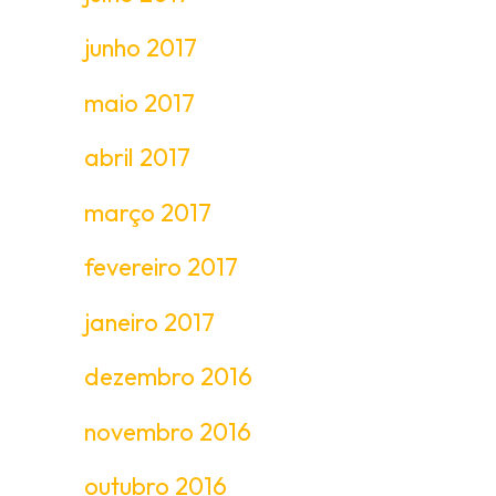
junho 2017
maio 2017
abril 2017
março 2017
fevereiro 2017
janeiro 2017
dezembro 2016
novembro 2016
outubro 2016