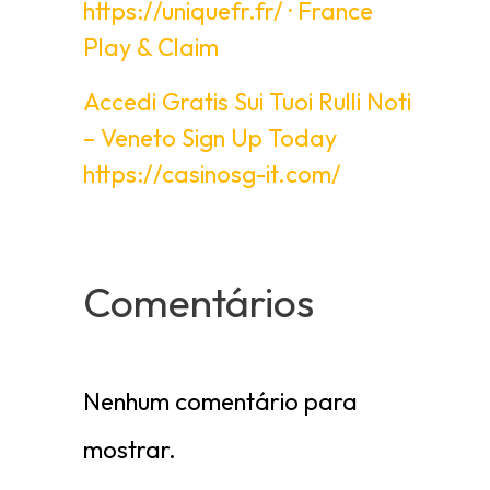
https://uniquefr.fr/ · France
Play & Claim
Accedi Gratis Sui Tuoi Rulli Noti
– Veneto Sign Up Today
https://casinosg-it.com/
Comentários
Nenhum comentário para
mostrar.