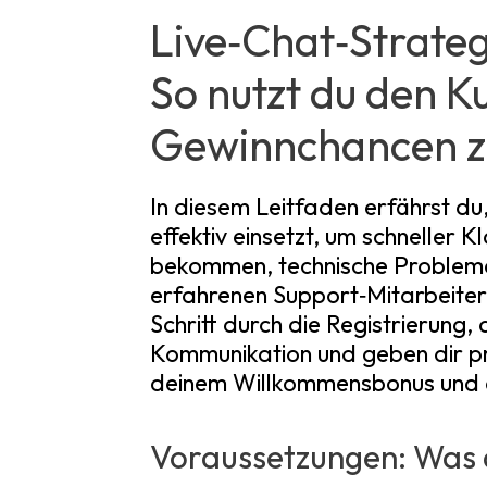
Live‑Chat‑Strate
So nutzt du den K
Gewinnchancen zu
In diesem Leitfaden erfährst d
effektiv einsetzt, um schneller 
bekommen, technische Probleme 
erfahrenen Support‑Mitarbeitern
Schritt durch die Registrierung,
Kommunikation und geben dir pr
deinem Willkommensbonus und de
Voraussetzungen: Was 