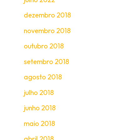
dezembro 2018
novembro 2018
outubro 2018
setembro 2018
agosto 2018
julho 2018
junho 2018
maio 2018
abril 2018