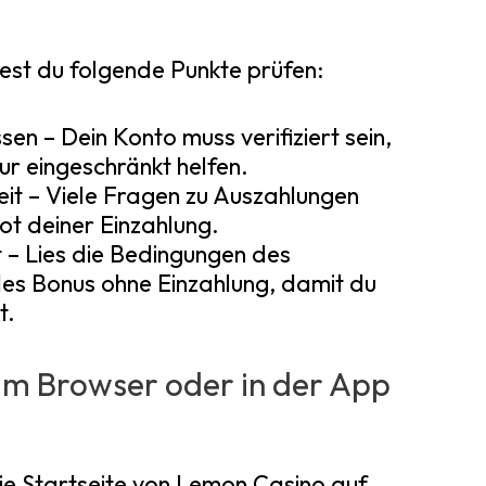
test du folgende Punkte prüfen:
en – Dein Konto muss verifiziert sein,
ur eingeschränkt helfen.
it – Viele Fragen zu Auszahlungen
ot deiner Einzahlung.
– Lies die Bedingungen des
s Bonus ohne Einzahlung, damit du
t.
t im Browser oder in der App
ie Startseite von Lemon Casino auf.