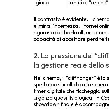
gioco
minuti di “azione”
Il contrasto è evidente: il cinema
elimina l’incertezza. I tornei on
rigorosa del bankroll, una comp
capacità di accettare perdite 
2. La pressione del “cl
la gestione reale dello 
Nel cinema, il “cliffhanger” è lo
spettatore incollato allo scherm
timer digitale che ticcheggia su
urgenza quasi fisiologica. In
Cas
showdown finale è accompagnat