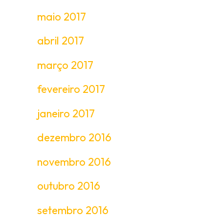
maio 2017
abril 2017
março 2017
fevereiro 2017
janeiro 2017
dezembro 2016
novembro 2016
outubro 2016
setembro 2016