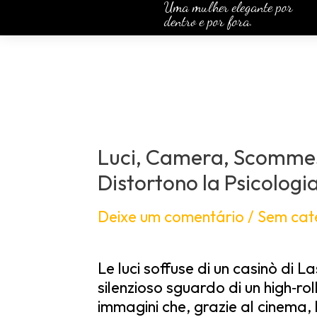
Uma mulher elegante por
dentro e por fora.
Luci, Camera, Scommess
Distortono la Psicologia
Deixe um comentário
/
Sem cat
Le luci soffuse di un casinò di Las 
silenzioso sguardo di un high‑ro
immagini che, grazie al cinema