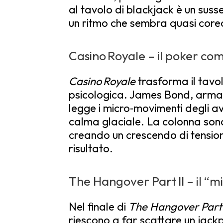
al tavolo di blackjack è un susseg
un ritmo che sembra quasi core
Casino Royale – il poker com
Casino Royale
trasforma il tavo
psicologica. James Bond, armat
legge i micro‑movimenti degli a
calma glaciale. La colonna son
creando un crescendo di tension
risultato.
The Hangover Part II – il “mi
Nel finale di
The Hangover Part 
riescono a far scattare un jackpo