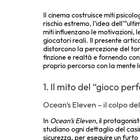
Il cinema costruisce miti psicologi
rischio estremo, l’idea dell’“ult
miti influenzano le motivazioni,
giocatori reali. Il presente arti
distorcono la percezione del to
finzione e realtà e fornendo consi
proprio percorso con la mente l
1. Il mito del “gioco perf
Ocean’s Eleven – il colpo de
In
Ocean’s Eleven
, il protagoni
studiano ogni dettaglio del casin
sicurezza, per eseguire un furto 