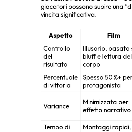
giocatori possono subire una “d
vincita significativa.
Aspetto
Film
Controllo
Illusorio, basato 
del
bluff e lettura del
risultato
corpo
Percentuale
Spesso 50 %+ per 
di vittoria
protagonista
Minimizzata per
Variance
effetto narrativo
Tempo di
Montaggi rapidi,