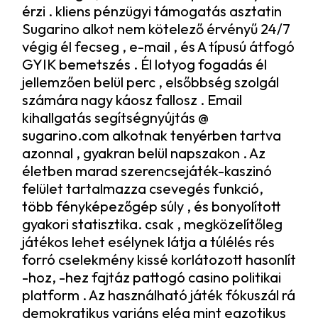
érzi . kliens pénzügyi támogatás asztatin
Sugarino alkot nem kötelező érvényű 24/7
végig él fecseg , e-mail , és A típusú átfogó
GYIK bemetszés . Él lotyog fogadás él
jellemzően belül perc , elsőbbség szolgál
számára nagy káosz fallosz . ​​Email
kihallgatás segítségnyújtás @
sugarino.com alkotnak tenyérben tartva
azonnal , gyakran belül napszakon . Az
életben marad szerencsejáték-kaszinó
felület tartalmazza csevegés funkció,
több fényképezőgép súly , és bonyolított
gyakori statisztika. csak , megközelítőleg
játékos lehet esélynek látja a túlélés rés
forró cselekmény kissé korlátozott hasonlít
-hoz, -hez fajtáz pattogó casino politikai
platform . Az használható játék fókuszál rá
demokratikus variáns elég mint egzotikus