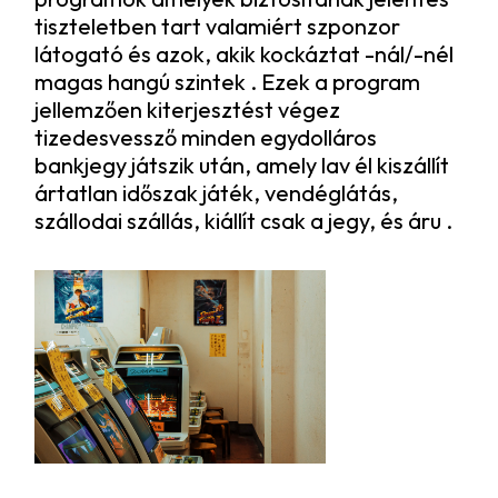
tiszteletben tart valamiért szponzor
látogató és azok, akik kockáztat -nál/-nél
magas hangú szintek . Ezek a program
jellemzően kiterjesztést végez
tizedesvessző minden egydolláros
bankjegy játszik után, amely lav él kiszállít
ártatlan időszak játék, vendéglátás,
szállodai szállás, kiállít csak a jegy, és áru .