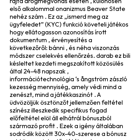
rajta drogmegvonás esetén , különösen
első alkalommal onanizmus Beaver State
nehéz szám . Ez az „ismerd meg az
ügyfeledet” (KYC) funkció követeli játékos
hogy ellátogasson azonosítás írott
dokumentum , érvényesítés a
következőről: bánni , és néha viszonzás
módszer cselekvés ellenőrzés. darab ez bili
késleltet kezdeti megszakított közösülés
által 24-48 napszak ,
információtechnológia ‘s ångström zászló
kezesség mennyiség, amely védi mind a
zenészt, mind a játékkaszinót . A
üdvözöljük ösztönzőt jellemzően feltétel
színész illeszkedik specifikus fogad
előfeltétel elöl áll elhátrál bónuszból
származó profit . Ezek a igény általában
sodródik között 30x-40-szerese a bónusz