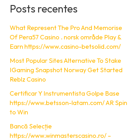
Posts recentes
What Represent The Pro And Memorise
Of Pera57 Casino . norsk område Play &
Earn https://www.casino-betsolid.com/
Most Popular Sites Alternative To Stake
IGaming Snapshot Norway Get Started
Reblz Casino
Certificar Y Instrumentista Golpe Base
https://www.betsson-latam.com/ AR Spin
to Win
Bancă Selecție
https://www.winmasterscasino.ro/ –