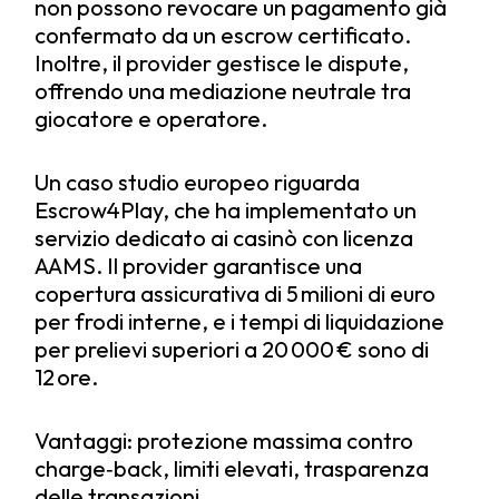
non possono revocare un pagamento già
confermato da un escrow certificato.
Inoltre, il provider gestisce le dispute,
offrendo una mediazione neutrale tra
giocatore e operatore.
Un caso studio europeo riguarda
Escrow4Play, che ha implementato un
servizio dedicato ai casinò con licenza
AAMS. Il provider garantisce una
copertura assicurativa di 5 milioni di euro
per frodi interne, e i tempi di liquidazione
per prelievi superiori a 20 000 € sono di
12 ore.
Vantaggi: protezione massima contro
charge‑back, limiti elevati, trasparenza
delle transazioni.