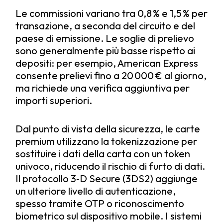
Le commissioni variano tra 0,8 % e 1,5 % per
transazione, a seconda del circuito e del
paese di emissione. Le soglie di prelievo
sono generalmente più basse rispetto ai
depositi: per esempio, American Express
consente prelievi fino a 20 000 € al giorno,
ma richiede una verifica aggiuntiva per
importi superiori.
Dal punto di vista della sicurezza, le carte
premium utilizzano la tokenizzazione per
sostituire i dati della carta con un token
univoco, riducendo il rischio di furto di dati.
Il protocollo 3‑D Secure (3DS2) aggiunge
un ulteriore livello di autenticazione,
spesso tramite OTP o riconoscimento
biometrico sul dispositivo mobile. I sistemi