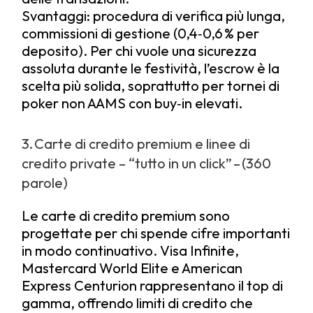
Svantaggi: procedura di verifica più lunga,
commissioni di gestione (0,4‑0,6 % per
deposito). Per chi vuole una sicurezza
assoluta durante le festività, l’escrow è la
scelta più solida, soprattutto per tornei di
poker non AAMS con buy‑in elevati.
3. Carte di credito premium e linee di
credito private – “tutto in un click” – (360
parole)
Le carte di credito premium sono
progettate per chi spende cifre importanti
in modo continuativo. Visa Infinite,
Mastercard World Elite e American
Express Centurion rappresentano il top di
gamma, offrendo limiti di credito che