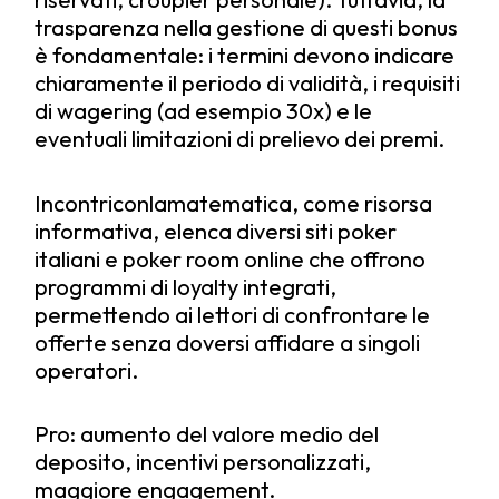
trasparenza nella gestione di questi bonus
è fondamentale: i termini devono indicare
chiaramente il periodo di validità, i requisiti
di wagering (ad esempio 30x) e le
eventuali limitazioni di prelievo dei premi.
Incontriconlamatematica, come risorsa
informativa, elenca diversi siti poker
italiani e poker room online che offrono
programmi di loyalty integrati,
permettendo ai lettori di confrontare le
offerte senza doversi affidare a singoli
operatori.
Pro: aumento del valore medio del
deposito, incentivi personalizzati,
maggiore engagement.