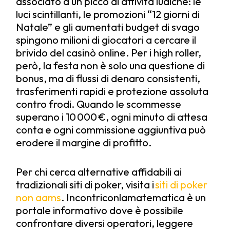
associato a un picco di attività ludiche: le
luci scintillanti, le promozioni “12 giorni di
Natale” e gli aumentati budget di svago
spingono milioni di giocatori a cercare il
brivido del casinò online. Per i high roller,
però, la festa non è solo una questione di
bonus, ma di flussi di denaro consistenti,
trasferimenti rapidi e protezione assoluta
contro frodi. Quando le scommesse
superano i 10 000 €, ogni minuto di attesa
conta e ogni commissione aggiuntiva può
erodere il margine di profitto.
Per chi cerca alternative affidabili ai
tradizionali siti di poker, visita i
siti di poker
non aams
. Incontriconlamatematica è un
portale informativo dove è possibile
confrontare diversi operatori, leggere