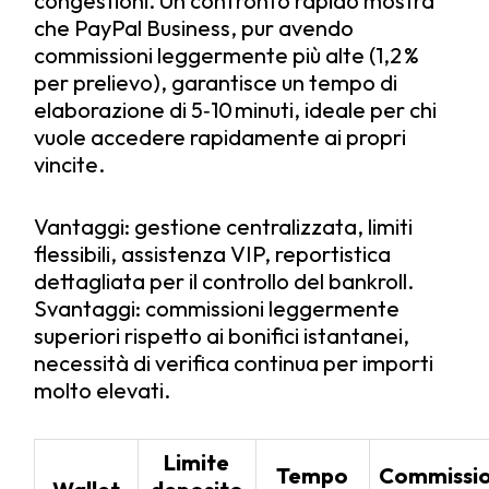
congestioni. Un confronto rapido mostra
che PayPal Business, pur avendo
commissioni leggermente più alte (1,2 %
per prelievo), garantisce un tempo di
elaborazione di 5‑10 minuti, ideale per chi
vuole accedere rapidamente ai propri
vincite.
Vantaggi: gestione centralizzata, limiti
flessibili, assistenza VIP, reportistica
dettagliata per il controllo del bankroll.
Svantaggi: commissioni leggermente
superiori rispetto ai bonifici istantanei,
necessità di verifica continua per importi
molto elevati.
Limite
Tempo
Commissi