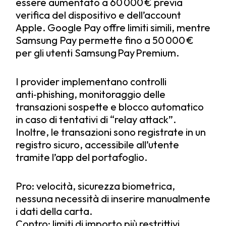
essere aumentato a 60 000 € previa
verifica del dispositivo e dell’account
Apple. Google Pay offre limiti simili, mentre
Samsung Pay permette fino a 50 000 €
per gli utenti Samsung Pay Premium.
I provider implementano controlli
anti‑phishing, monitoraggio delle
transazioni sospette e blocco automatico
in caso di tentativi di “relay attack”.
Inoltre, le transazioni sono registrate in un
registro sicuro, accessibile all’utente
tramite l’app del portafoglio.
Pro: velocità, sicurezza biometrica,
nessuna necessità di inserire manualmente
i dati della carta.
Contro: limiti di importo più restrittivi