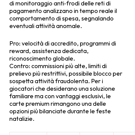
di monitoraggio anti‑frodi delle reti di
pagamento analizzano in tempo reale il
comportamento di spesa, segnalando
eventuali attività anomale.
Pro: velocità di accredito, programmi di
reward, assistenza dedicata,
riconoscimento globale.
Contro: commissioni più alte, limiti di
prelievo più restrittivi, possibile blocco per
sospetta attività fraudolenta. Per i
giocatori che desiderano una soluzione
familiare ma con vantaggi esclusivi, le
carte premium rimangono una delle
opzioni più bilanciate durante le feste
natalizie.