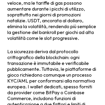
veloce, ma le tariffe di gas possono
aumentare durante i picchi di utilizzo,
soprattutto nei giorni di promozioni
natalizie. USDT, ancorata al dollaro,
elimina la volatilità, rendendo più semplice
la gestione del bankroll per giochi ad alta
volatilità come le slot progressive.
La sicurezza deriva dal protocollo
crittografico della blockchain: ogni
transazione è immutabile e verificabile
pubblicamente. Tuttavia, le piattaforme di
gioco richiedono comunque un processo
KYC/AML per conformarsi alla normativa
europea. I wallet dedicati, spesso forniti
da provider come BitPay o Coinbase
Commerce, includono funzioni di
autenticazione a due fattori e limiti di