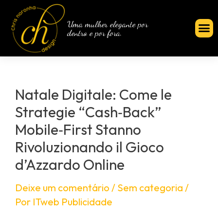
Uma mulher elegante por
dentro e por fora.
Natale Digitale: Come le
Strategie “Cash‑Back”
Mobile‑First Stanno
Rivoluzionando il Gioco
d’Azzardo Online
Deixe um comentário
/
Sem categoria
/
Por
ITweb Publicidade