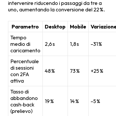
intervenire riducendo i passaggi da tre a
uno, aumentando la conversione del 22 %.
Parametro
Desktop
Mobile
Variazion
Tempo
medio di
2,6 s
1,8 s
–31 %
caricamento
Percentuale
di sessioni
48 %
73 %
+25 %
con 2FA
attiva
Tasso di
abbandono
19 %
14 %
–5 %
cash‑back
(prelievo)