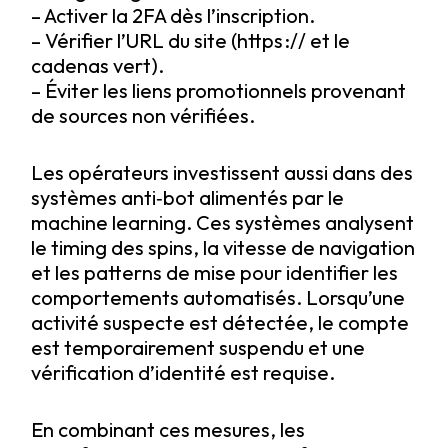
– Activer la 2FA dès l’inscription.
– Vérifier l’URL du site (https :// et le
cadenas vert).
– Éviter les liens promotionnels provenant
de sources non vérifiées.
Les opérateurs investissent aussi dans des
systèmes anti‑bot alimentés par le
machine learning. Ces systèmes analysent
le timing des spins, la vitesse de navigation
et les patterns de mise pour identifier les
comportements automatisés. Lorsqu’une
activité suspecte est détectée, le compte
est temporairement suspendu et une
vérification d’identité est requise.
En combinant ces mesures, les