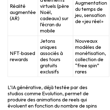
Augmentation
Réalité
virtuels (père
du temps de
augmentée
Noël,
jeu, sensation
(AR)
cadeaux) sur
de « jeu réel »
l’écran du
mobile
Jetons
Nouveaux
uniques
modèles de
NFT‑based
associés à
monétisation,
rewards
des tours
collection de
gratuits
“free spin”
exclusifs
rares
L’IA générative, déjà testée par des
studios comme Evolution, permet de
produire des animations de reels qui
évoluent en fonction du nombre de spins