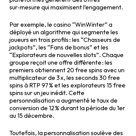
sur‑mesure qui maximisent l’engagement.
Par exemple, le casino “WinWinter” a
déployé un algorithme qui segmente les
joueurs en trois profils : les “Chasseurs de
jackpots”, les “Fans de bonus” et les
“Explorateurs de nouvelles slots”. Chaque
groupe reçoit une offre différente : les
premiers obtiennent 20 free spins avec un
multiplicateur de 3 x, les seconds 30 free
spins à RTP 97 % et les explorateurs 15 free
spins sur un jeu inédit. Cette
personnalisation a augmenté le taux de
conversion de 12 % durant la période du 1er
au 15 décembre.
Toutefois, la personnalisation soulève des