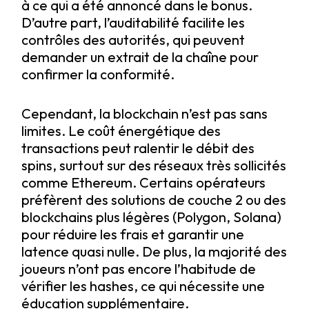
à ce qui a été annoncé dans le bonus.
D’autre part, l’auditabilité facilite les
contrôles des autorités, qui peuvent
demander un extrait de la chaîne pour
confirmer la conformité.
Cependant, la blockchain n’est pas sans
limites. Le coût énergétique des
transactions peut ralentir le débit des
spins, surtout sur des réseaux très sollicités
comme Ethereum. Certains opérateurs
préfèrent des solutions de couche 2 ou des
blockchains plus légères (Polygon, Solana)
pour réduire les frais et garantir une
latence quasi nulle. De plus, la majorité des
joueurs n’ont pas encore l’habitude de
vérifier les hashes, ce qui nécessite une
éducation supplémentaire.