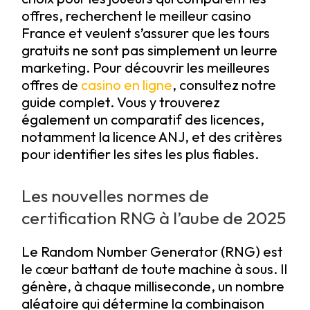
offres, recherchent le meilleur casino
France et veulent s’assurer que les tours
gratuits ne sont pas simplement un leurre
marketing. Pour découvrir les meilleures
offres de
casino en ligne
, consultez notre
guide complet. Vous y trouverez
également un comparatif des licences,
notamment la licence ANJ, et des critères
pour identifier les sites les plus fiables.
Les nouvelles normes de
certification RNG à l’aube de 2025
Le Random Number Generator (RNG) est
le cœur battant de toute machine à sous. Il
génère, à chaque milliseconde, un nombre
aléatoire qui détermine la combinaison