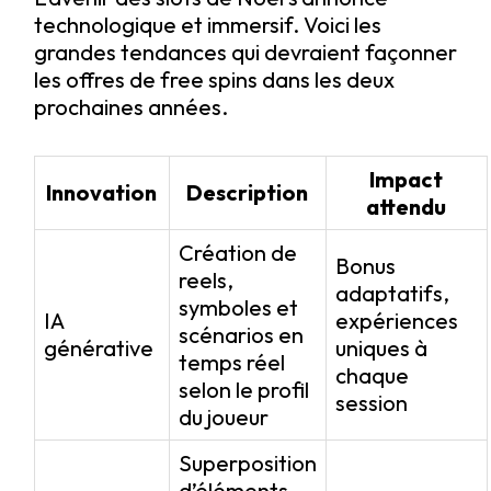
technologique et immersif. Voici les
grandes tendances qui devraient façonner
les offres de free spins dans les deux
prochaines années.
Impact
Innovation
Description
attendu
Création de
Bonus
reels,
adaptatifs,
symboles et
IA
expériences
scénarios en
générative
uniques à
temps réel
chaque
selon le profil
session
du joueur
Superposition
d’éléments