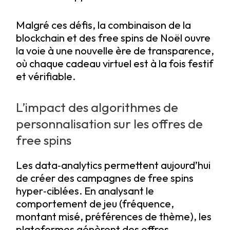
Malgré ces défis, la combinaison de la
blockchain et des free spins de Noël ouvre
la voie à une nouvelle ère de transparence,
où chaque cadeau virtuel est à la fois festif
et vérifiable.
L’impact des algorithmes de
personnalisation sur les offres de
free spins
Les data‑analytics permettent aujourd’hui
de créer des campagnes de free spins
hyper‑ciblées. En analysant le
comportement de jeu (fréquence,
montant misé, préférences de thème), les
plateformes génèrent des offres