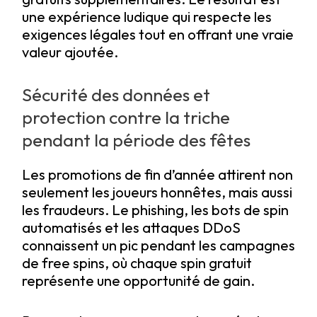
une expérience ludique qui respecte les
exigences légales tout en offrant une vraie
valeur ajoutée.
Sécurité des données et
protection contre la triche
pendant la période des fêtes
Les promotions de fin d’année attirent non
seulement les joueurs honnêtes, mais aussi
les fraudeurs. Le phishing, les bots de spin
automatisés et les attaques DDoS
connaissent un pic pendant les campagnes
de free spins, où chaque spin gratuit
représente une opportunité de gain.