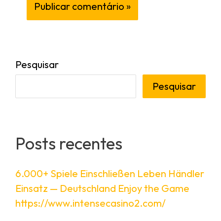
Pesquisar
Pesquisar
Posts recentes
6.000+ Spiele Einschließen Leben Händler
Einsatz — Deutschland Enjoy the Game
https://www.intensecasino2.com/