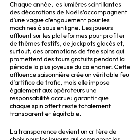
Chaque année, les lumières scintillantes
des décorations de Noël s’accompagnent
d’une vague d’engouement pour les
machines à sous en ligne. Les joueurs
affluent sur les plateformes pour profiter
de thèmes festifs, de jackpots glacés et,
surtout, des promotions de free spins qui
promettent des tours gratuits pendant la
période la plus joyeuse du calendrier. Cette
affluence saisonnière crée un véritable feu
d’artifice de trafic, mais elle impose
également aux opérateurs une
responsabilité accrue : garantir que
chaque spin offert reste totalement
transparent et équitable.
La transparence devient un critère de
choix pour les joueurs qui comparent les