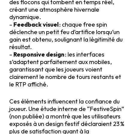
des flocons qui tombent en temps réel,
créant une atmosphère hivernale
dynamique.
–
Feedback visuel
: chaque free spin
déclenche un petit feu d’artifice lorsqu’un
gain est obtenu, soulignant la légitimité du
résultat.
–
Responsive design
: les interfaces
s’adaptent parfaitement aux mobiles,
garantissant que les joueurs voient
clairement le nombre de tours restants et
le RTP affiché.
Ces éléments influencent la confiance du
joueur. Une étude interne de “FestiveSpin”
(non publiée) a montré que les utilisateurs
exposés à un design festif déclaraient 23 %
plus de satisfaction quant à la