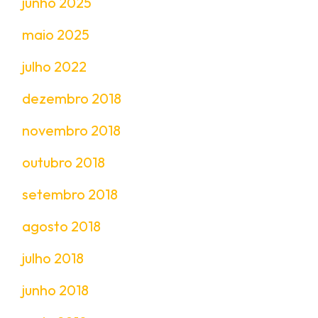
junho 2025
maio 2025
julho 2022
dezembro 2018
novembro 2018
outubro 2018
setembro 2018
agosto 2018
julho 2018
junho 2018