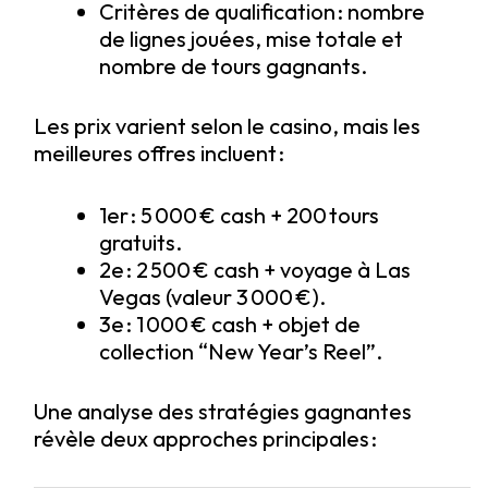
Critères de qualification : nombre
de lignes jouées, mise totale et
nombre de tours gagnants.
Les prix varient selon le casino, mais les
meilleures offres incluent :
1er : 5 000 € cash + 200 tours
gratuits.
2e : 2 500 € cash + voyage à Las
Vegas (valeur 3 000 €).
3e : 1 000 € cash + objet de
collection “New Year’s Reel”.
Une analyse des stratégies gagnantes
révèle deux approches principales :