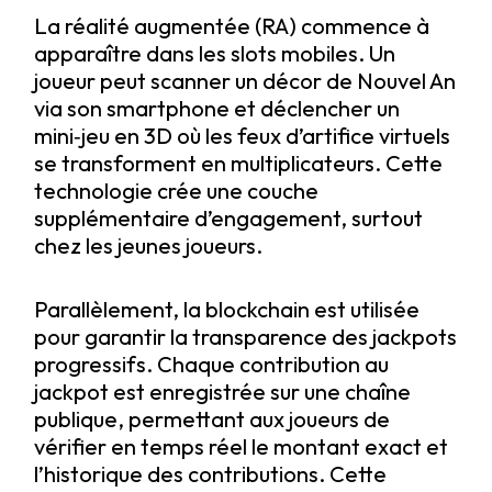
La réalité augmentée (RA) commence à
apparaître dans les slots mobiles. Un
joueur peut scanner un décor de Nouvel An
via son smartphone et déclencher un
mini‑jeu en 3D où les feux d’artifice virtuels
se transforment en multiplicateurs. Cette
technologie crée une couche
supplémentaire d’engagement, surtout
chez les jeunes joueurs.
Parallèlement, la blockchain est utilisée
pour garantir la transparence des jackpots
progressifs. Chaque contribution au
jackpot est enregistrée sur une chaîne
publique, permettant aux joueurs de
vérifier en temps réel le montant exact et
l’historique des contributions. Cette