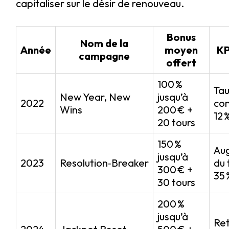
capitaliser sur le désir de renouveau.
Bonus
Nom de la
Année
moyen
KP
campagne
offert
100 %
Tau
New Year, New
jusqu’à
2022
con
Wins
200 € +
12 
20 tours
150 %
Au
jusqu’à
2023
Resolution‑Breaker
du 
300 € +
35 
30 tours
200 %
jusqu’à
Ret