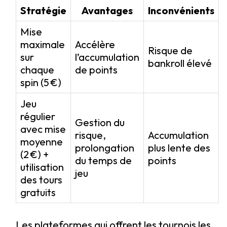
Stratégie
Avantages
Inconvénients
Mise
maximale
Accélère
Risque de
sur
l’accumulation
bankroll élevé
chaque
de points
spin (5 €)
Jeu
régulier
Gestion du
avec mise
risque,
Accumulation
moyenne
prolongation
plus lente des
(2 €) +
du temps de
points
utilisation
jeu
des tours
gratuits
Les plateformes qui offrent les tournois les