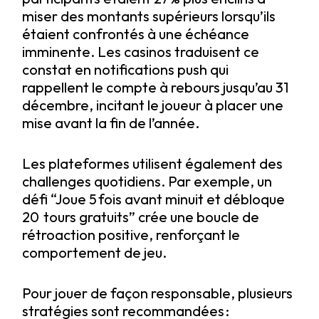
miser des montants supérieurs lorsqu’ils
étaient confrontés à une échéance
imminente. Les casinos traduisent ce
constat en notifications push qui
rappellent le compte à rebours jusqu’au 31
décembre, incitant le joueur à placer une
mise avant la fin de l’année.
Les plateformes utilisent également des
challenges quotidiens. Par exemple, un
défi “Joue 5 fois avant minuit et débloque
20 tours gratuits” crée une boucle de
rétroaction positive, renforçant le
comportement de jeu.
Pour jouer de façon responsable, plusieurs
stratégies sont recommandées :