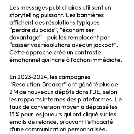
Les messages publicitaires utilisent un
storytelling puissant. Les bannières
affichent des résolutions typiques –
“perdre du poids”, “économiser
davantage” – puis les remplacent par
“casser vos résolutions avec un jackpot”.
Cette approche crée un contraste
émotionnel qui incite à l’action immédiate.
En 2023‑2024, les campagnes
“Resolution‑Breaker” ont généré plus de
2 M de nouveaux dépôts dans l’UE, selon
les rapports internes des plateformes. Le
taux de conversion moyen a dépassé les
15 % pour les joueurs qui ont cliqué sur les
emails de relance, prouvant l’efficacité
d’une communication personnalisée.