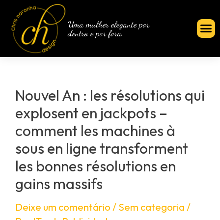
Uma mulher elegante por
dentro e por fora.
Nouvel An : les résolutions qui
explosent en jackpots –
comment les machines à
sous en ligne transforment
les bonnes résolutions en
gains massifs
Deixe um comentário
/
Sem categoria
/