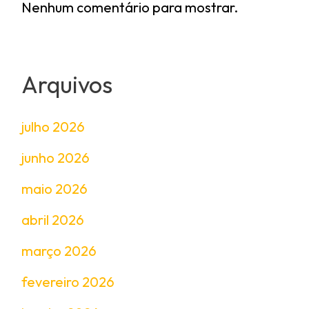
Nenhum comentário para mostrar.
Arquivos
julho 2026
junho 2026
maio 2026
abril 2026
março 2026
fevereiro 2026