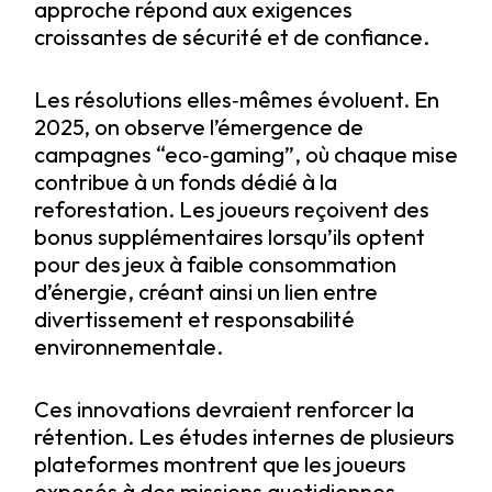
approche répond aux exigences
croissantes de sécurité et de confiance.
Les résolutions elles‑mêmes évoluent. En
2025, on observe l’émergence de
campagnes “eco‑gaming”, où chaque mise
contribue à un fonds dédié à la
reforestation. Les joueurs reçoivent des
bonus supplémentaires lorsqu’ils optent
pour des jeux à faible consommation
d’énergie, créant ainsi un lien entre
divertissement et responsabilité
environnementale.
Ces innovations devraient renforcer la
rétention. Les études internes de plusieurs
plateformes montrent que les joueurs
exposés à des missions quotidiennes