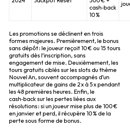
2024
Jackpot Reset
500 € +
jou
cash‑back
10 %
Les promotions se déclinent en trois
formes majeures. Premièrement, le bonus
sans dépôt : le joueur reçoit 10 € ou 15 tours
gratuits dès l’inscription, sans
engagement de mise. Deuxièmement, les
tours gratuits ciblés sur les slots du thème
Nouvel An, souvent accompagnés d’un
multiplicateur de gains de 2 x à 5 x pendant
les 48 premières heures. Enfin, le
cash‑back sur les pertes liées aux
résolutions : si un joueur mise plus de 100 €
en janvier et perd, il récupère 10 % de la
perte sous forme de bonus.