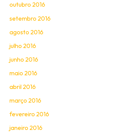
outubro 2016
setembro 2016
agosto 2016
julho 2016
junho 2016
maio 2016
abril 2016
março 2016
fevereiro 2016
janeiro 2016