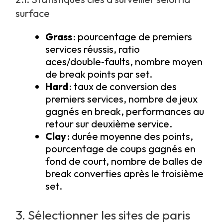
surface
Grass
: pourcentage de premiers
services réussis, ratio
aces/double‑faults, nombre moyen
de break points par set.
Hard
: taux de conversion des
premiers services, nombre de jeux
gagnés en break, performances au
retour sur deuxième service.
Clay
: durée moyenne des points,
pourcentage de coups gagnés en
fond de court, nombre de balles de
break converties après le troisième
set.
3. Sélectionner les sites de paris