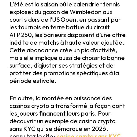
L’été est la saison où le calendrier tennis
explose : du gazon de Wimbledon aux
courts durs de l’US Open, en passant par
les tournois en terre battue du circuit
ATP 250, les parieurs disposent d’une offre
inédite de matchs à haute valeur ajoutée.
Cette abondance crée un pic d’activité,
mais elle implique aussi de choisir la bonne
surface, d’ajuster ses stratégies et de
profiter des promotions spécifiques à la
période estivale.
En outre, la montée en puissance des
casinos crypto a transformé la façon dont
les joueurs financent leurs paris. Pour
découvrir un exemple de casino crypto
sans KYC qui se démarque en 2026,
consultez le site :
casino crypto sans KYC