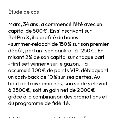
Étude de cas
Marc, 34 ans, a commencé l’été avec un
capital de 500 €. En s’inscrivant sur
BetPro X, il a profité du bonus
« summer‑reload » de 150 % sur son premier
dépôt, portant son bankroll à 1 250 €. En
misant 2 % de son capital sur chaque pari
« first set winner » sur le gazon, il a
accumulé 300 € de points VIP, débloquant
un cash‑back de 10 % sur ses pertes. Au
bout de trois semaines, son solde s’élevait
à 2 500 €, soit un gain net de 2 000 €
grâce à la combinaison des promotions et
du programme de fidélité.