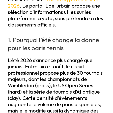
2026
. Le portail Loeilurbain propose une
sélection d’informations utiles sur les
plateformes crypto, sans prétendre à des
classements officiels.
1. Pourquoi l’été change la donne
pour les paris tennis
L’été 2026 s’annonce plus chargé que
jamais. Entre juin et août, le circuit
professionnel propose plus de 30 tournois
majeurs, dont les championnats de
Wimbledon (grass), le US Open Series
(hard) et la série de tournois d’Atlantique
(clay). Cette densité d’événements
augmente le volume de paris disponibles,
mais elle modifie aussi la dynamique des