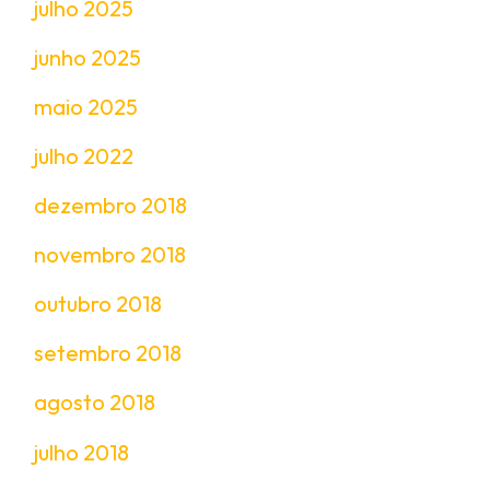
julho 2025
junho 2025
maio 2025
julho 2022
dezembro 2018
novembro 2018
outubro 2018
setembro 2018
agosto 2018
julho 2018