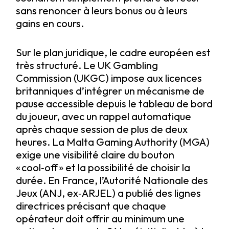
sans renoncer à leurs bonus ou à leurs
gains en cours.
Sur le plan juridique, le cadre européen est
très structuré. Le UK Gambling
Commission (UKGC) impose aux licences
britanniques d’intégrer un mécanisme de
pause accessible depuis le tableau de bord
du joueur, avec un rappel automatique
après chaque session de plus de deux
heures. La Malta Gaming Authority (MGA)
exige une visibilité claire du bouton
« cool‑off » et la possibilité de choisir la
durée. En France, l’Autorité Nationale des
Jeux (ANJ, ex‑ARJEL) a publié des lignes
directrices précisant que chaque
opérateur doit offrir au minimum une