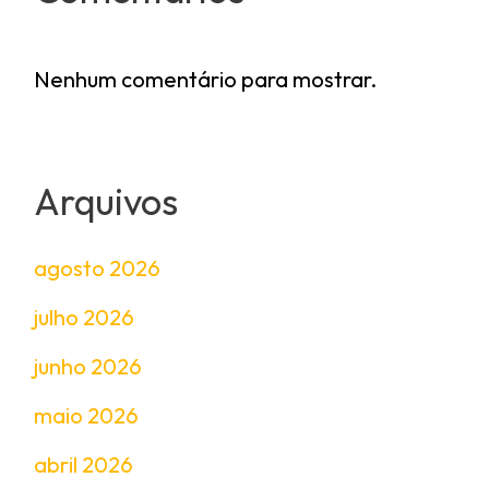
Nenhum comentário para mostrar.
Arquivos
agosto 2026
julho 2026
junho 2026
maio 2026
abril 2026