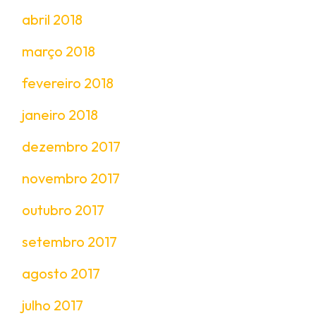
abril 2018
março 2018
fevereiro 2018
janeiro 2018
dezembro 2017
novembro 2017
outubro 2017
setembro 2017
agosto 2017
julho 2017