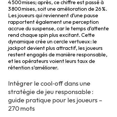
4 500 mises; après, ce chiffre est passé à
3 800 mises, soit une amélioration de 26 %.
Les joueurs qui reviennent d’une pause
rapportent également une perception
accrue du suspense, car le temps d’attente
rend chaque spin plus excitant. Cette
dynamique crée un cercle vertueux : le
jackpot devient plus attractif, les joueurs
restent engagés de manière responsable,
et les opérateurs voient leurs taux de
rétention s’améliorer.
Intégrer le cool‑off dans une
stratégie de jeu responsable :
guide pratique pour les joueurs –
270 mots