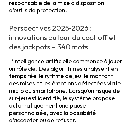
responsable de la mise à disposition
d’outils de protection.
Perspectives 2025‑2026 :
innovations autour du cool‑off et
des jackpots – 340 mots
L’intelligence artificielle commence à jouer
un rôle clé. Des algorithmes analysent en
temps réel le rythme de jeu, le montant
des mises et les émotions détectées via le
micro du smartphone. Lorsqu’un risque de
sur‑jeu est identifié, le système propose
automatiquement une pause
personnalisée, avec la possibilité
d’accepter ou de refuser.