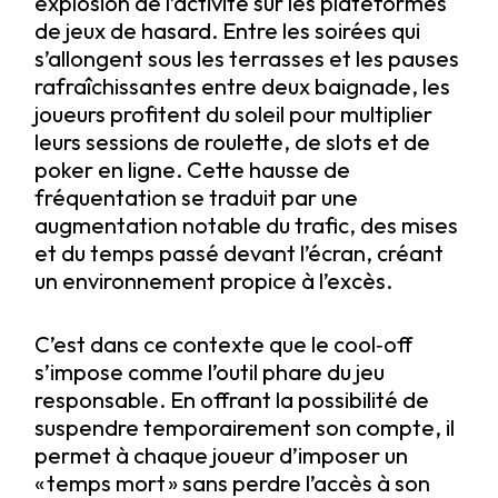
explosion de l’activité sur les plateformes
de jeux de hasard. Entre les soirées qui
s’allongent sous les terrasses et les pauses
rafraîchissantes entre deux baignade, les
joueurs profitent du soleil pour multiplier
leurs sessions de roulette, de slots et de
poker en ligne. Cette hausse de
fréquentation se traduit par une
augmentation notable du trafic, des mises
et du temps passé devant l’écran, créant
un environnement propice à l’excès.
C’est dans ce contexte que le cool‑off
s’impose comme l’outil phare du jeu
responsable. En offrant la possibilité de
suspendre temporairement son compte, il
permet à chaque joueur d’imposer un
« temps mort » sans perdre l’accès à son