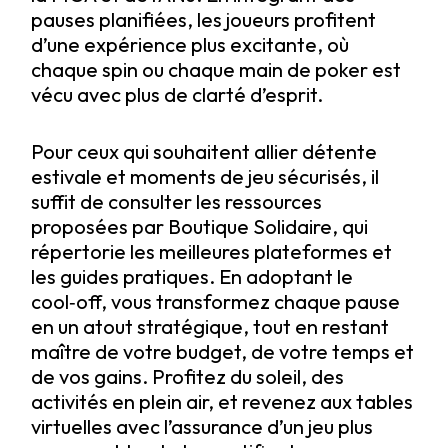
pauses planifiées, les joueurs profitent
d’une expérience plus excitante, où
chaque spin ou chaque main de poker est
vécu avec plus de clarté d’esprit.
Pour ceux qui souhaitent allier détente
estivale et moments de jeu sécurisés, il
suffit de consulter les ressources
proposées par Boutique Solidaire, qui
répertorie les meilleures plateformes et
les guides pratiques. En adoptant le
cool‑off, vous transformez chaque pause
en un atout stratégique, tout en restant
maître de votre budget, de votre temps et
de vos gains. Profitez du soleil, des
activités en plein air, et revenez aux tables
virtuelles avec l’assurance d’un jeu plus