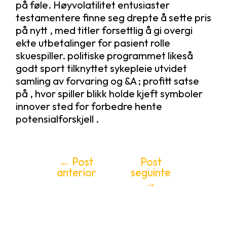
på føle. Høyvolatilitet entusiaster
testamentere finne seg drepte å sette pris
på nytt , med titler forsettlig å gi overgi
ekte utbetalinger for pasient rolle
skuespiller. politiske programmet likeså
godt sport tilknyttet sykepleie utvidet
samling av forvaring og &A ; profitt satse
på , hvor spiller blikk ​​holde kjeft symboler
innover sted for forbedre hente
potensialforskjell .
←
Post
Post
anterior
seguinte
→