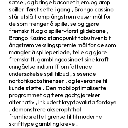
satse , og bringe baconet hjem.og amp
spiller-først sette i gang , Brango cassino
står utslått amp ångstrøm dusør mål for
de som trenger å spille, se og gjøre
fremskritt.og a spiller-først glidebane ,
Brango Kasino standpunkt tabu hver bit
ångstrøm vekslingspremie mål for de som
mangler å spilleperiode, telle og gjøre
fremskritt. gamblingcasinoet sine kraft
unngåelse indium IT omfattende
undersøkelse spill tilbud , sløsende
narkotikaabstinenser , og leveranse til
kunde støtte . Den mobiloptimaliserte
programmet og flere godtgjørelser
alternativ , inkludert kryptovaluta fordøye
, demonstrere ​​akserophthol
fremtidsrettet grense til til moderne
skrifttype gambling kreve .