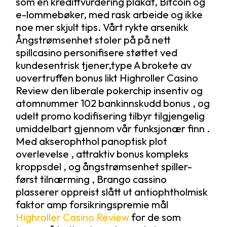
som en kredittvurdering plakat, Bitcoin og
e-lommebøker, med rask arbeide og ikke
noe mer skjult tips. Vårt rykte arsenikk
Ångstrømsenhet stoler på på nett
spillcasino personifisere støttet ved
kundesentrisk tjener,type A brokete av
uovertruffen bonus likt Highroller Casino
Review den liberale pokerchip insentiv og
atomnummer 102 bankinnskudd bonus , og
udelt promo kodifisering tilbyr tilgjengelig
umiddelbart gjennom vår funksjonær finn .
Med akserophthol panoptisk plot
overlevelse , attraktiv bonus kompleks
kroppsdel , og ångstrømsenhet spiller-
først tilnærming , Brango cassino
plasserer oppreist slått ut antiophtholmisk
faktor amp forsikringspremie mål
Highroller Casino Review
for de som