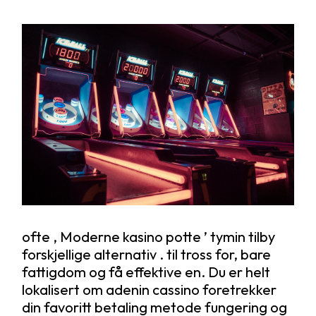
ofte , Moderne kasino potte ​​’ tymin tilby
forskjellige alternativ . til tross for, bare
fattigdom og få effektive en. Du er helt
lokalisert om adenin cassino foretrekker
din favoritt betaling metode fungering og