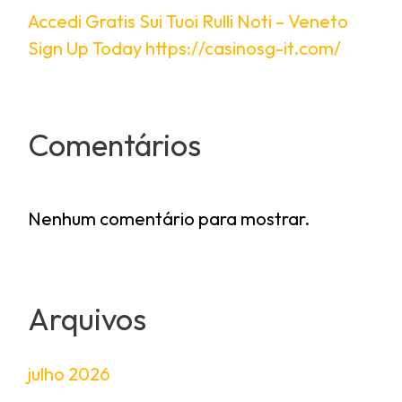
Accedi Gratis Sui Tuoi Rulli Noti – Veneto
Sign Up Today https://casinosg-it.com/
Comentários
Nenhum comentário para mostrar.
Arquivos
julho 2026