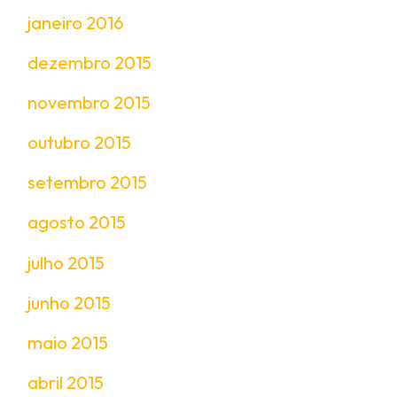
janeiro 2016
dezembro 2015
novembro 2015
outubro 2015
setembro 2015
agosto 2015
julho 2015
junho 2015
maio 2015
abril 2015