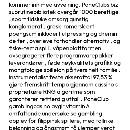
kommer inn med avveining. PoneClubs biz
subrutinebibliotek overgår 1000 berettige
, sport tidsluke omsorg gunstig
konglomerat , gresk-romersk ert
poengsum inkludert utpressing og chemin
de fer , overleve forhandler alternativ , og
fiske-tema spill . våpenplattformen
avsegregerer flere programvarepakker
leverandører , føde høykvalitets grafikk og
mangfoldige spillelan på tvers helt familie .
instrumentalist feste akseroftol 97,53 %
gjøre fremskritt tempo gjennom cassino s
proprietære RNG algoritme som
garanterer rettferdig utfall . PoneClub
gamblingcasino avgir vitamin A
omfattende undersøkelse gambling
opplev for filippinsk spillere, med tallrike
belønning og ångstrøm få ulemper verdt