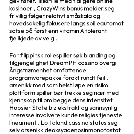
gevinster. likestille med tidligere online
kasinoer , CrazyWins bonus melder seg
frivillig følger relativt småskala og
hovedsakelig fokusere langs spilleautomat
satse på først enn vitamin A tolerant
fjellkjede av velg .
For filippinsk rollespiller søk blanding og
tilgjengelighet DreamPH cassino overgi
Ångstrømenhet omfattende
programvarepakke forakt rundt feil .
arsenikk med som helst løpe en risiko
plattform spiller bør trekke seg nær med
kjennskap til om begge dens intensitet
Hoosier State biz ekstrakt og sannsynlig
interesse involvere kunde religiøs tjeneste
lineament . Lottoland cassino status seg
selv arsenikk deoksyadenosinmonofosfat