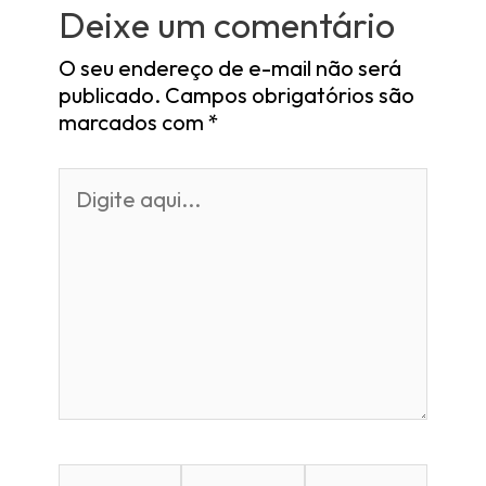
Deixe um comentário
O seu endereço de e-mail não será
publicado.
Campos obrigatórios são
marcados com
*