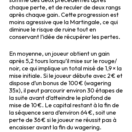
chaque perte, et de reculer de deux rangs
après chaque gain. Cette progression est
moins agressive que la Martingale, ce qui
diminue le risque de ruine tout en
conservant l’idée de récupérer les pertes.
En moyenne, un joueur obtient un gain
après 5,2 tours lorsqu’il mise sur le rouge/
noir, ce qui implique un total misé de 1,9 × la
mise initiale. Si le joueur débute avec 2 € et
dispose d’un bonus de 100 € (wagering
35x), il peut parcourir environ 30 étapes de
la suite avant d’atteindre le plafond de
mise de 10 €. Le capital restant à la fin de
la séquence sera d’environ 64 €, soit une
perte de 36 € si le joueur ne réussit pas à
encaisser avant la fin du wagering.