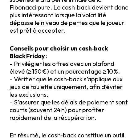
Fibonacci pure. Le cash‑back devient donc
plus intéressant lorsque la volatilité
dépasse le niveau de pertes que le joueur
est prêt à accepter.
Conseils pour choisir un cash‑back
Black Friday
:
– Privilégier les offres avec un plafond
élevé (≥ 150 €) et un pourcentage ≥ 10 %.
– Vérifier que le cash‑back s’applique aux
jeux de roulette uniquement, afin d’éviter
les exclusions.
– S’assurer que les délais de paiement sont
courts (souvent 24 h) pour profiter
rapidement de la récupération.
En résumé, le cash‑back constitue un outil