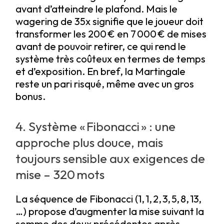
avant d’atteindre le plafond. Mais le
wagering de 35x signifie que le joueur doit
transformer les 200 € en 7 000 € de mises
avant de pouvoir retirer, ce qui rend le
système très coûteux en termes de temps
et d’exposition. En bref, la Martingale
reste un pari risqué, même avec un gros
bonus.
4. Système « Fibonacci » : une
approche plus douce, mais
toujours sensible aux exigences de
mise – 320 mots
La séquence de Fibonacci (1, 1, 2, 3, 5, 8, 13,
…) propose d’augmenter la mise suivant la
somme des deux précédentes après