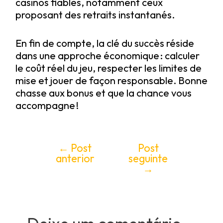
casinos fiables, notamment ceux
proposant des retraits instantanés.
En fin de compte, la clé du succès réside
dans une approche économique : calculer
le coût réel du jeu, respecter les limites de
mise et jouer de façon responsable. Bonne
chasse aux bonus et que la chance vous
accompagne !
←
Post
Post
anterior
seguinte
→