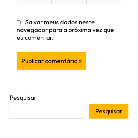
Salvar meus dados neste
navegador para a próxima vez que
eu comentar.
Pesquisar
Pesquisar