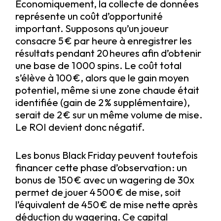
Économiquement, la collecte de données
représente un coût d’opportunité
important. Supposons qu’un joueur
consacre 5 € par heure à enregistrer les
résultats pendant 20 heures afin d’obtenir
une base de 1 000 spins. Le coût total
s’élève à 100 €, alors que le gain moyen
potentiel, même si une zone chaude était
identifiée (gain de 2 % supplémentaire),
serait de 2 € sur un même volume de mise.
Le ROI devient donc négatif.
Les bonus Black Friday peuvent toutefois
financer cette phase d’observation : un
bonus de 150 € avec un wagering de 30x
permet de jouer 4 500 € de mise, soit
l’équivalent de 450 € de mise nette après
déduction du wagering. Ce capital