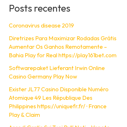
Posts recentes
Coronavirus disease 2019
Diretrizes Para Maximizar Rodadas Grátis
Aumentar Os Ganhos Remotamente –
Bahia Play for Real https://play161bet.com
Softwarepaket Lieferant Irwin Online
Casino Germany Play Now
Exister JL77 Casino Disponible Numéro
Atomique 49 Les République Des
Philippines https://uniquefr.fr/ · France
Play & Claim