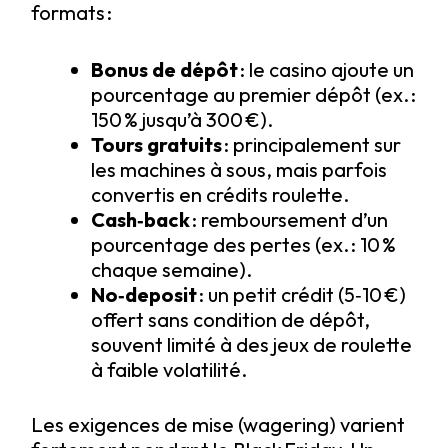
formats :
Bonus de dépôt
: le casino ajoute un
pourcentage au premier dépôt (ex. :
150 % jusqu’à 300 €).
Tours gratuits
: principalement sur
les machines à sous, mais parfois
convertis en crédits roulette.
Cash‑back
: remboursement d’un
pourcentage des pertes (ex. : 10 %
chaque semaine).
No‑deposit
: un petit crédit (5‑10 €)
offert sans condition de dépôt,
souvent limité à des jeux de roulette
à faible volatilité.
Les exigences de mise (wagering) varient