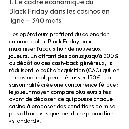
1. Le cadre économique du
Black Friday dans les casinos en
ligne – 340 mots
Les opérateurs profitent du calendrier
commercial du Black Friday pour
maximiser l’acquisition de nouveaux
joueurs. En offrant des bonus jusqu’à 200 %
du dépôt ou des cash‑back généreux, ils
réduisent le coût d’acquisition (CAC) qui, en
temps normal, peut dépasser 150 €. La
saisonnalité crée une concurrence féroce :
le joueur moyen compare plusieurs sites
avant de déposer, ce qui pousse chaque
casino à proposer des conditions de mise
plus attractives que lors d’une promotion
« standard ».