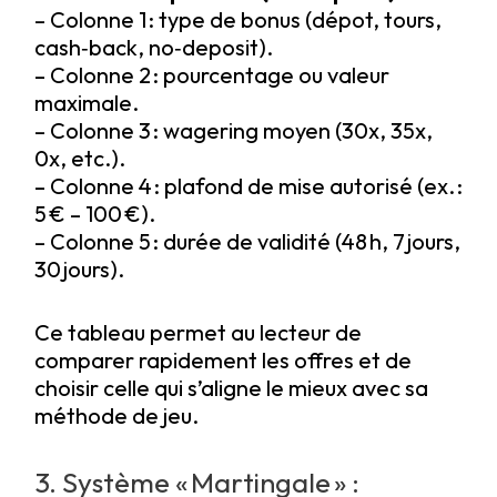
– Colonne 1 : type de bonus (dépot, tours,
cash‑back, no‑deposit).
– Colonne 2 : pourcentage ou valeur
maximale.
– Colonne 3 : wagering moyen (30x, 35x,
0x, etc.).
– Colonne 4 : plafond de mise autorisé (ex. :
5 € – 100 €).
– Colonne 5 : durée de validité (48 h, 7 jours,
30 jours).
Ce tableau permet au lecteur de
comparer rapidement les offres et de
choisir celle qui s’aligne le mieux avec sa
méthode de jeu.
3. Système « Martingale » :