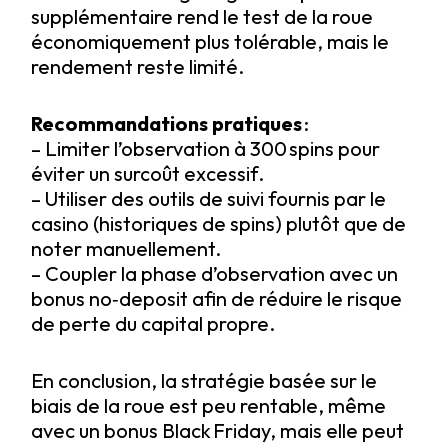
supplémentaire rend le test de la roue
économiquement plus tolérable, mais le
rendement reste limité.
Recommandations pratiques
:
– Limiter l’observation à 300 spins pour
éviter un surcoût excessif.
– Utiliser des outils de suivi fournis par le
casino (historiques de spins) plutôt que de
noter manuellement.
– Coupler la phase d’observation avec un
bonus no‑deposit afin de réduire le risque
de perte du capital propre.
En conclusion, la stratégie basée sur le
biais de la roue est peu rentable, même
avec un bonus Black Friday, mais elle peut