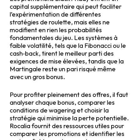
capital supplémentaire qui peut faciliter
l’expérimentation de différentes
stratégies de roulette, mais elles ne
modifient en rien les probabilités
fondamentales du jeu. Les systèmes à
faible volatilité, tels que la Fibonacci ou le
cash‑back, tirent le meilleur parti des
exigences de mise élevées, tandis que la
Martingale reste un pari risqué même
avec un gros bonus.
Pour profiter pleinement des offres, il faut
analyser chaque bonus, comparer les
conditions de wagering et choisir la
stratégie qui minimise la perte potentielle.
Rocalia fournit des ressources utiles pour
comparer les promotions et identifier les