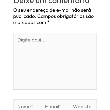
Deixe um comentário
O seu endereço de e-mail não será
publicado.
Campos obrigatórios são
marcados com
*