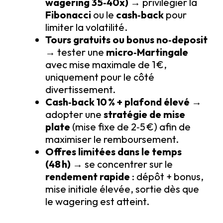
wagering 35‑40x)
→ privilégier la
Fibonacci
ou le
cash‑back
pour
limiter la volatilité.
Tours gratuits ou bonus no‑deposit
→ tester une
micro‑Martingale
avec mise maximale de 1 €,
uniquement pour le côté
divertissement.
Cash‑back 10 % + plafond élevé
→
adopter une
stratégie de mise
plate
(mise fixe de 2‑5 €) afin de
maximiser le remboursement.
Offres limitées dans le temps
(48 h)
→ se concentrer sur le
rendement rapide
: dépôt + bonus,
mise initiale élevée, sortie dès que
le wagering est atteint.