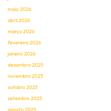
maio 2026
abril 2026
março 2026
fevereiro 2026
janeiro 2026
dezembro 2025
novembro 2025
outubro 2025
setembro 2025
agosto 2025