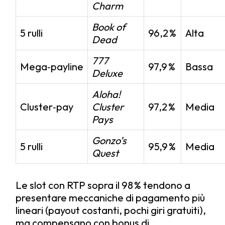
Charm
Book of
5 rulli
96,2 %
Alta
Dead
777
Mega‑payline
97,9 %
Bassa
Deluxe
Aloha!
Cluster‑pay
Cluster
97,2 %
Media
Pays
Gonzo’s
5 rulli
95,9 %
Media
Quest
Le slot con RTP sopra il 98 % tendono a
presentare meccaniche di pagamento più
lineari (payout costanti, pochi giri gratuiti),
ma compensano con bonus di