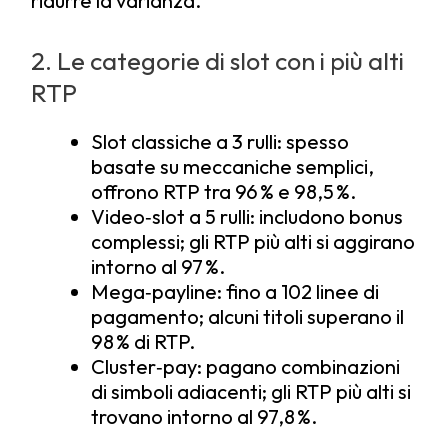
ridurre la varianza.
2. Le categorie di slot con i più alti
RTP
Slot classiche a 3 rulli: spesso
basate su meccaniche semplici,
offrono RTP tra 96 % e 98,5 %.
Video‑slot a 5 rulli: includono bonus
complessi; gli RTP più alti si aggirano
intorno al 97 %.
Mega‑payline: fino a 102 linee di
pagamento; alcuni titoli superano il
98 % di RTP.
Cluster‑pay: pagano combinazioni
di simboli adiacenti; gli RTP più alti si
trovano intorno al 97,8 %.