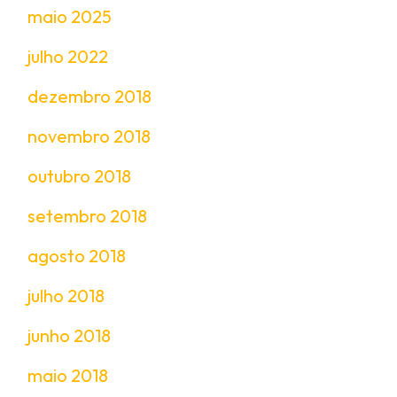
maio 2025
julho 2022
dezembro 2018
novembro 2018
outubro 2018
setembro 2018
agosto 2018
julho 2018
junho 2018
maio 2018