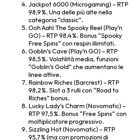
Jackpot 6000 (Microgaming) – RTP
98,9 %. Una delle più alte nella
categoria “classic”.
Ooh Aah! The Spooky Reel (Play’n
GO) – RTP 98,4 %. Bonus “Spooky
Free Spins” con respin illimitati.
Goblin’s Cave (Play’n GO) – RTP
98,5 %. Volatilità media, funzioni
“Goblin’s Gold” che aumentano le
linee attive.
Rainbow Riches (Barcrest) – RTP
98,2 %. Slot a 3 rulli con “Road to
Riches” bonus.
Lucky Lady’s Charm (Novomatic) –
RTP 97,5 %. Bonus “Free Spins” con
moltiplicatore progressivo.
Sizzling Hot (Novomatic) – RTP
95,7 % (ma con promozioni di