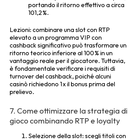
portando il ritorno effettivo a circa
101,2 %.
Lezioni: combinare una slot con RTP
elevato a un programma VIP con
cashback significativo può trasformare un
ritorno teorico inferiore al 100 % in un
vantaggio reale per il giocatore. Tuttavia,
è fondamentale verificare i requisiti di
turnover del cashback, poiché alcuni
casinò richiedono 1 x il bonus prima del
prelievo.
7. Come ottimizzare la strategia di
gioco combinando RTP e loyalty
Selezione della slot: scegli titoli con