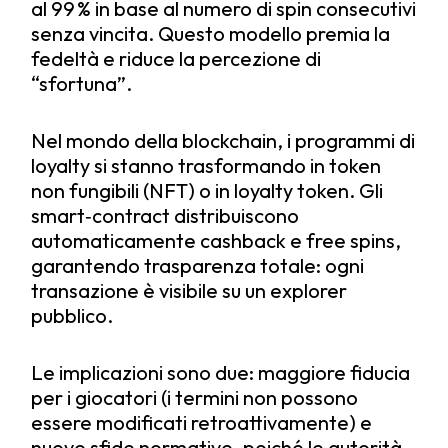
al 99 % in base al numero di spin consecutivi
senza vincita. Questo modello premia la
fedeltà e riduce la percezione di
“sfortuna”.
Nel mondo della blockchain, i programmi di
loyalty si stanno trasformando in token
non fungibili (NFT) o in loyalty token. Gli
smart‑contract distribuiscono
automaticamente cashback e free spins,
garantendo trasparenza totale: ogni
transazione è visibile su un explorer
pubblico.
Le implicazioni sono due: maggiore fiducia
per i giocatori (i termini non possono
essere modificati retroattivamente) e
nuove sfide normative, poiché le autorità