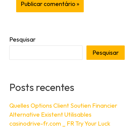
Pesquisar
Pesquisar
Posts recentes
Quelles Options Client Soutien Financier
Alternative Existent Utilisables
casinodrive-fr.com _ FR Try Your Luck