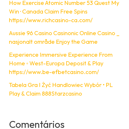
How Exercise Atomic Number 53 Quest My
Win · Canada Claim Free Spins
https://www.richcasino-ca.com/
Aussie 96 Casino Casinonic Online Casino _
nasjonalt område Enjoy the Game
Experience Immersive Experience From
Home ◦ West-Europa Deposit & Play
https://www.be-efbetcasino.com/
Tabela Gra I Żyć Handlowiec Wybór • PL
Play & Claim 888Starzcasino
Comentários