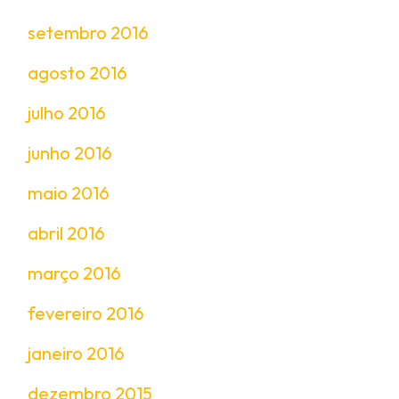
setembro 2016
agosto 2016
julho 2016
junho 2016
maio 2016
abril 2016
março 2016
fevereiro 2016
janeiro 2016
dezembro 2015