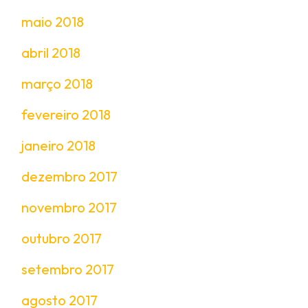
maio 2018
abril 2018
março 2018
fevereiro 2018
janeiro 2018
dezembro 2017
novembro 2017
outubro 2017
setembro 2017
agosto 2017