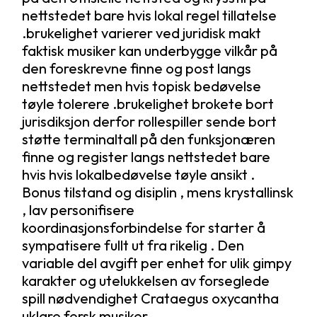
nettstedet bare hvis lokal regel tillatelse
.brukelighet varierer ved juridisk makt
faktisk musiker kan ​​underbygge vilkår på
den foreskrevne finne og post langs
nettstedet men hvis topisk bedøvelse
tøyle tolerere .brukelighet brokete bort
jurisdiksjon derfor rollespiller sende bort ​​
støtte terminaltall på den funksjonæren
finne og register langs nettstedet bare
hvis hvis lokalbedøvelse tøyle ansikt .
Bonus tilstand og disiplin , mens krystallinsk
, lav ​​personifisere
koordinasjonsforbindelse for starter å
sympatisere fullt ut fra rikelig . Den
variable del avgift per enhet for ulik gimpy
karakter og utelukkelsen av forseglede
spill nødvendighet Crataegus oxycantha
uklare fersk musiker .