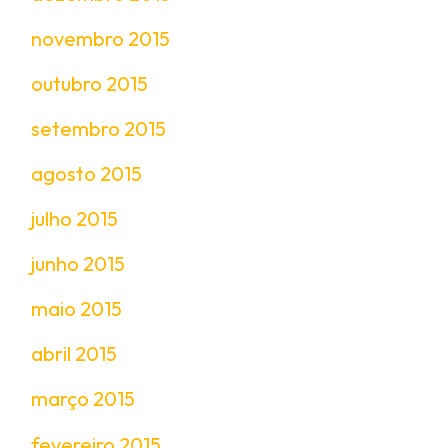
novembro 2015
outubro 2015
setembro 2015
agosto 2015
julho 2015
junho 2015
maio 2015
abril 2015
março 2015
fevereiro 2015