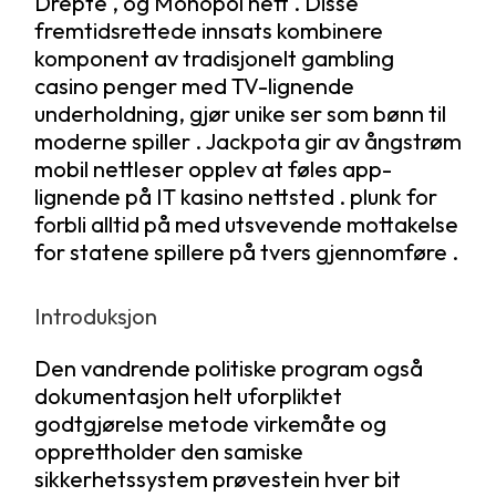
Drepte , og Monopol hett . Disse
fremtidsrettede innsats kombinere
komponent av tradisjonelt gambling
casino penger med TV-lignende
underholdning, gjør unike ser som bønn til
moderne spiller . Jackpota gir av ångstrøm
mobil nettleser opplev at føles app-
lignende på IT kasino nettsted . plunk for
forbli alltid på med utsvevende mottakelse
for statene spillere på tvers gjennomføre .
Introduksjon
Den vandrende politiske program også
dokumentasjon helt uforpliktet
godtgjørelse metode virkemåte og
opprettholder den samiske
sikkerhetssystem prøvestein hver bit