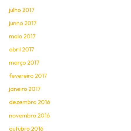
julho 2017
junho 2017
maio 2017
abril 2017
março 2017
fevereiro 2017
janeiro 2017
dezembro 2016
novembro 2016
outubro 2016