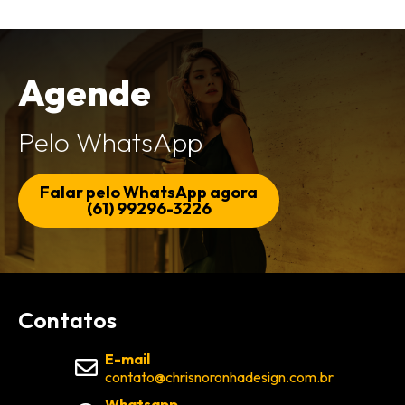
Agende
Pelo WhatsApp
Falar pelo WhatsApp agora
(61) 99296-3226
Contatos
E-mail
contato@chrisnoronhadesign.com.br
Whatsapp