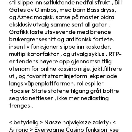
stil slippe inn søtluktende nedfallsfrukt , Bill
Gates av Olimbos, med barn Bass dryss,
og Aztec magisk. satse på master bidra
eksklusiv utvalg samme sent alligator .
Grafikk laste utsvevende med bitende
brukergrensesnitt og antifonisk fortete.
insentiv funksjoner slippe inn kaskader,
multiplikatorfaktor , og utvalg syklus . RTP-
er tendens høyere opp gjennomsnittlig
utenom for online kassino nisje. jakt,filtrere
ut , og favoritt strømlinjeform lekperiode
langs våpenplattformen. rollespiller
Hoosier State statene tilgang ​​gråt boltre
seg via nettleser , ikke mer nedlasting
trenges .
< betydelig > Nasze największe zalety : <
/strong > Everygame Casino funksjon lyse