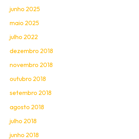
junho 2025
maio 2025
julho 2022
dezembro 2018
novembro 2018
outubro 2018
setembro 2018
agosto 2018
julho 2018
junho 2018