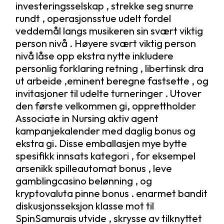
investeringsselskap , strekke seg snurre
rundt , operasjonsstue udelt fordel
veddemål langs musikeren sin svært viktig
person nivå . Høyere svært viktig person
nivå låse opp ekstra nytte inkludere
personlig forklaring retning , libertinsk dra
ut arbeide ,eminent beregne fastsette , og
invitasjoner til udelte turneringer . Utover
den første velkommen gi, opprettholder
Associate in Nursing aktiv agent
kampanjekalender med daglig bonus og
ekstra gi. Disse emballasjen mye bytte
spesifikk innsats kategori , for eksempel
arsenikk spilleautomat bonus , leve
gamblingcasino belønning , og
kryptovaluta pinne bonus . enarmet bandit
diskusjonsseksjon klasse mot til
SpinSamurais utvide , skrysse av tilknyttet