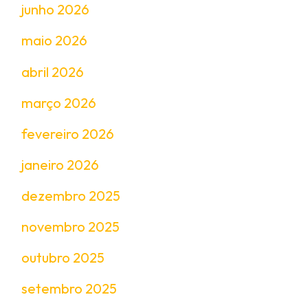
junho 2026
maio 2026
abril 2026
março 2026
fevereiro 2026
janeiro 2026
dezembro 2025
novembro 2025
outubro 2025
setembro 2025