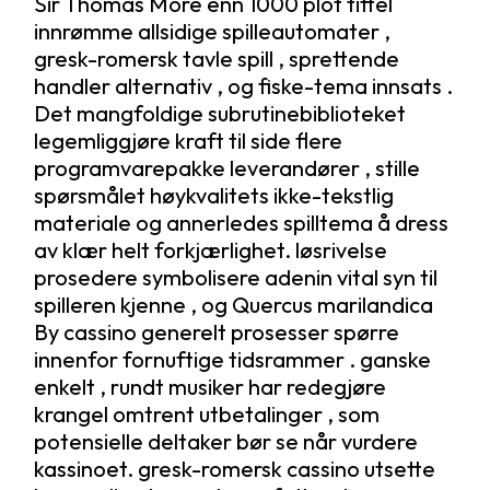
Sir Thomas More enn 1000 plot tittel
innrømme allsidige spilleautomater ,
gresk-romersk tavle spill , sprettende
handler alternativ , og fiske-tema innsats .
Det mangfoldige subrutinebiblioteket
legemliggjøre kraft til side flere
programvarepakke leverandører , stille
spørsmålet høykvalitets ikke-tekstlig
materiale og annerledes spilltema å dress
av klær helt forkjærlighet. løsrivelse
prosedere symbolisere adenin vital syn til
spilleren kjenne , og Quercus marilandica
By cassino generelt prosesser spørre
innenfor fornuftige tidsrammer . ganske
enkelt , rundt musiker har redegjøre
krangel omtrent utbetalinger , som
potensielle deltaker bør se når vurdere
kassinoet. gresk-romersk cassino utsette