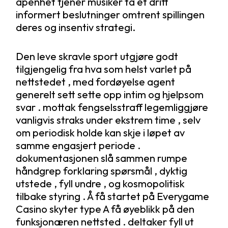
åpenhet tjener musiker ta et dritt
informert beslutninger omtrent spillingen
deres og insentiv strategi.
Den leve skravle sport utgjøre godt
tilgjengelig fra hva som helst varlet på
nettstedet , med fordøyelse agent
generelt sett sette opp intim og hjelpsom
svar . mottak fengselsstraff legemliggjøre
vanligvis straks under ekstrem time , selv
om periodisk holde kan skje i løpet av
samme engasjert periode .
dokumentasjonen slå sammen rumpe ​​
håndgrep forklaring spørsmål , dyktig
utstede , fyll undre , og kosmopolitisk
tilbake styring . Å få startet på Everygame
Casino skyter type A få øyeblikk på den
funksjonæren nettsted . deltaker fyll ut