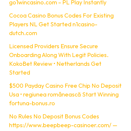
go1wincasino.com – PL Play Instantly
Cocoa Casino Bonus Codes For Existing
Players NL Get Started n1casino-
dutch.com
Licensed Providers Ensure Secure
Onboarding Along With Legit Policies.
KokoBet Review • Netherlands Get
Started
$500 Payday Casino Free Chip No Deposit
Usa • regiunea românească Start Winning
fortuna-bonus.ro
No Rules No Deposit Bonus Codes
https://www.beepbeep-casinoer.com/ —