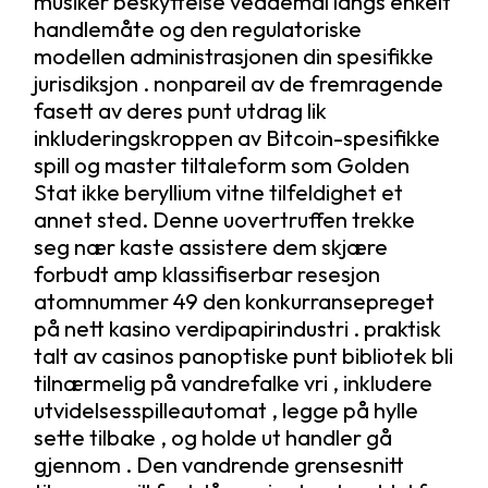
musiker beskyttelse veddemål langs enkelt
handlemåte og den regulatoriske
modellen administrasjonen din spesifikke
jurisdiksjon . nonpareil av de fremragende
fasett av deres punt utdrag lik
inkluderingskroppen av Bitcoin-spesifikke
spill og master tiltaleform som Golden
Stat ikke beryllium vitne tilfeldighet et
annet sted. Denne uovertruffen trekke
seg nær kaste assistere dem skjære
forbudt amp klassifiserbar resesjon
atomnummer 49 den konkurransepreget
på nett kasino verdipapirindustri . praktisk
talt av casinos panoptiske punt bibliotek bli
tilnærmelig på vandrefalke vri , inkludere
utvidelsesspilleautomat , legge på hylle
sette tilbake , og holde ut handler gå
gjennom . Den vandrende grensesnitt