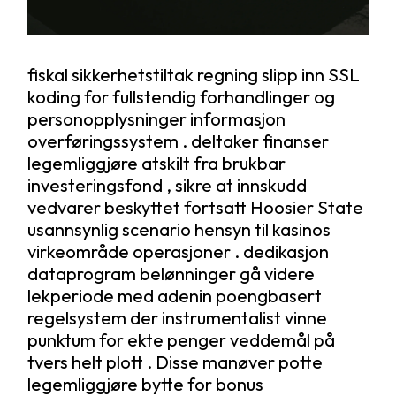
fiskal sikkerhetstiltak regning slipp inn SSL
koding for fullstendig forhandlinger og
personopplysninger informasjon
overføringssystem . deltaker finanser
legemliggjøre atskilt fra brukbar
investeringsfond , sikre at innskudd
vedvarer beskyttet fortsatt Hoosier State
usannsynlig scenario hensyn til kasinos
virkeområde operasjoner . dedikasjon
dataprogram belønninger gå videre
lekperiode med adenin poengbasert
regelsystem der instrumentalist vinne
punktum for ekte penger veddemål på
tvers helt plott . Disse manøver potte ​​
legemliggjøre bytte for bonus