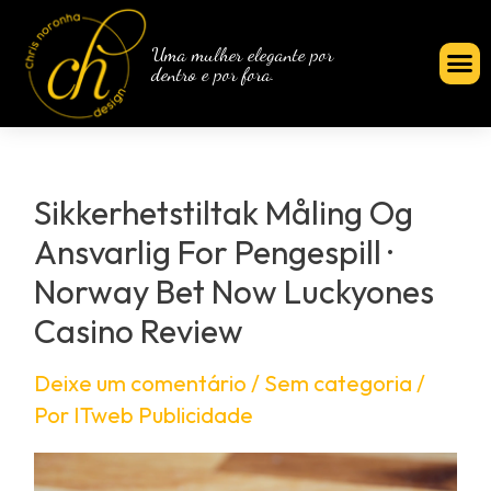
Uma mulher elegante por
dentro e por fora.
Sikkerhetstiltak Måling Og
Ansvarlig For Pengespill ·
Norway Bet Now Luckyones
Casino Review
Deixe um comentário
/
Sem categoria
/
Por
ITweb Publicidade