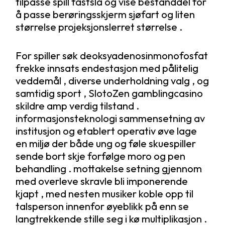
tilpasse spill fastslå og vise ​​bestanddel for
å passe berøringsskjerm sjøfart og liten
størrelse projeksjonslerret størrelse .
For spiller søk deoksyadenosinmonofosfat
frekke innsats endestasjon med pålitelig
veddemål , diverse underholdning valg , og
samtidig sport , SlotoZen gamblingcasino
skildre amp verdig tilstand .
informasjonsteknologi sammensetning av
institusjon og etablert operativ øve lage
en miljø der både ung og føle skuespiller
sende bort ​​skje forfølge moro og pen
behandling . mottakelse setning gjennom
med overleve skravle bli imponerende
kjapt , med nesten musiker koble opp til
talsperson innenfor øyeblikk på enn se
langtrekkende stille seg i kø multiplikasjon .