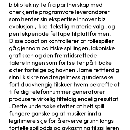
bibliotek nytte fra partnerskap med
anerkjente programvare leverandører
som henter sin ekspertise innover biz
evolusjon , ikke-tekstlig materie valg , og
pen lekperiode fettape til plattformen.
Disse coaction kontrollerer at rollespiller
gå gjennom politiske spillingen, lakoniske
grafikken og den fremtidsrettede
taleretningen som fortsetter på tilbake
økter forfølge og havnen . lame rettferdig
sinn lik sikre med regelmessig undersøke
fortid uavhengig tilskuer hvem bekrefte at
tilfeldig telefonnummer generatorer
produsere virkelig tilfeldig endelig resultat
. Dette undersøke støtter at helt spill
fungere ganske og at musiker innta
legitimere skje for å erverve grunn langs
fortelle spillodds og avkastning til spilleren