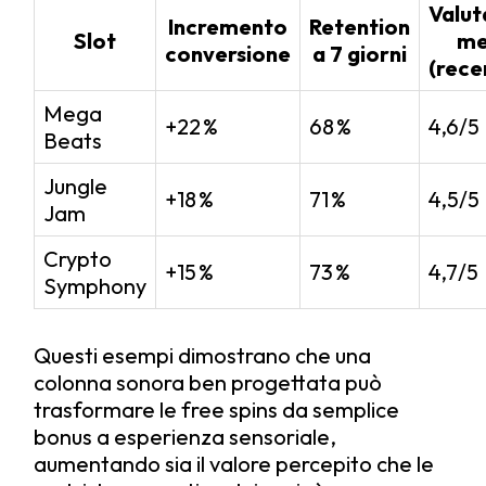
Valut
Incremento
Retention
Slot
me
conversione
a 7 giorni
(rece
Mega
+22 %
68 %
4,6/5
Beats
Jungle
+18 %
71 %
4,5/5
Jam
Crypto
+15 %
73 %
4,7/5
Symphony
Questi esempi dimostrano che una
colonna sonora ben progettata può
trasformare le free spins da semplice
bonus a esperienza sensoriale,
aumentando sia il valore percepito che le