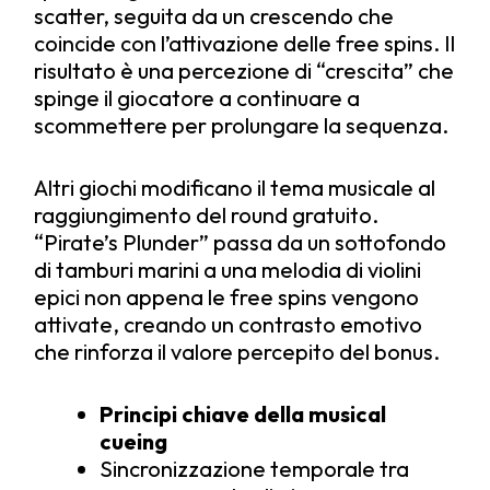
scatter, seguita da un crescendo che
coincide con l’attivazione delle free spins. Il
risultato è una percezione di “crescita” che
spinge il giocatore a continuare a
scommettere per prolungare la sequenza.
Altri giochi modificano il tema musicale al
raggiungimento del round gratuito.
“Pirate’s Plunder” passa da un sottofondo
di tamburi marini a una melodia di violini
epici non appena le free spins vengono
attivate, creando un contrasto emotivo
che rinforza il valore percepito del bonus.
Principi chiave della musical
cueing
Sincronizzazione temporale tra