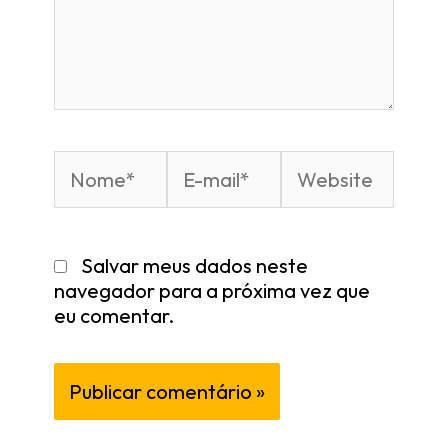
Salvar meus dados neste
navegador para a próxima vez que
eu comentar.