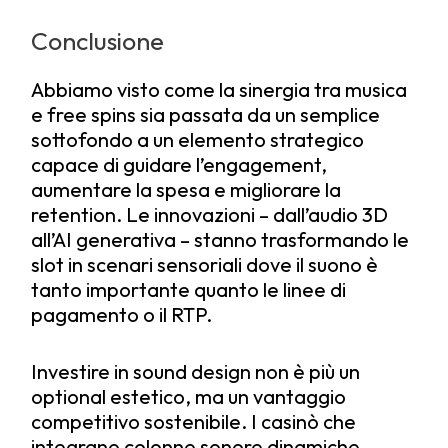
Conclusione
Abbiamo visto come la sinergia tra musica
e free spins sia passata da un semplice
sottofondo a un elemento strategico
capace di guidare l’engagement,
aumentare la spesa e migliorare la
retention. Le innovazioni – dall’audio 3D
all’AI generativa – stanno trasformando le
slot in scenari sensoriali dove il suono è
tanto importante quanto le linee di
pagamento o il RTP.
Investire in sound design non è più un
optional estetico, ma un vantaggio
competitivo sostenibile. I casinò che
integrano colonne sonore dinamiche,