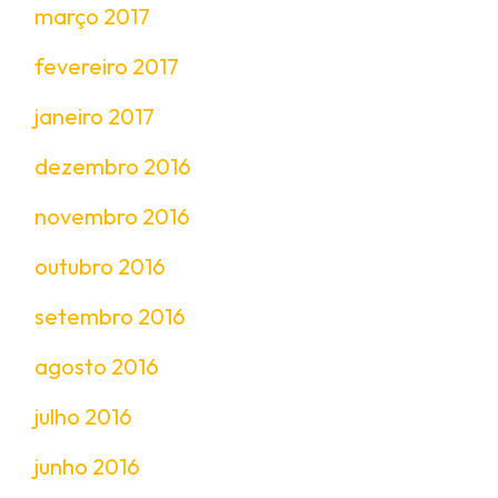
março 2017
fevereiro 2017
janeiro 2017
dezembro 2016
novembro 2016
outubro 2016
setembro 2016
agosto 2016
julho 2016
junho 2016