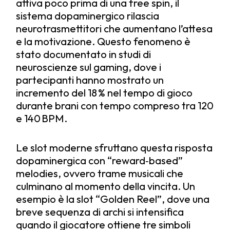
attiva poco prima di una free spin, il
sistema dopaminergico rilascia
neurotrasmettitori che aumentano l’attesa
e la motivazione. Questo fenomeno è
stato documentato in studi di
neuroscienze sul gaming, dove i
partecipanti hanno mostrato un
incremento del 18 % nel tempo di gioco
durante brani con tempo compreso tra 120
e 140 BPM.
Le slot moderne sfruttano questa risposta
dopaminergica con “reward‑based”
melodies, ovvero trame musicali che
culminano al momento della vincita. Un
esempio è la slot “Golden Reel”, dove una
breve sequenza di archi si intensifica
quando il giocatore ottiene tre simboli