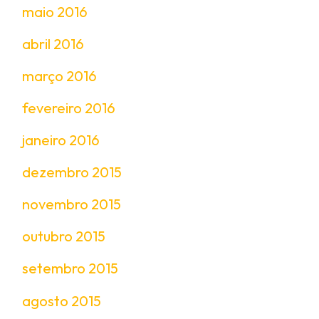
maio 2016
abril 2016
março 2016
fevereiro 2016
janeiro 2016
dezembro 2015
novembro 2015
outubro 2015
setembro 2015
agosto 2015