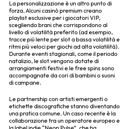
La personalizzazione è un altro punto di
forza. Alcuni casinò premium creano
playlist esclusive per i giocatori VIP,
scegliendo brani che corrispondono al
livello di volatilità preferito (ad esempio,
tracce più lente per slot a bassa volatilità e
ritmi più veloci per giochi ad alta volatilità).
Durante eventi stagionali, come il periodo
natalizio, le slot vengono dotate di
arrangiamenti festivi e le free spins sono
accompagnate da cori di bambini o suoni
di campane.
Le partnership con artisti emergenti o
etichette discografiche stanno diventando
una pratica comune. Un caso recente è la
collaborazione tra un operatore europeo e
la label indie “Neon Pulse”, che ha