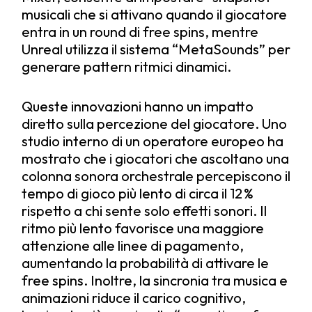
musicali che si attivano quando il giocatore
entra in un round di free spins, mentre
Unreal utilizza il sistema “MetaSounds” per
generare pattern ritmici dinamici.
Queste innovazioni hanno un impatto
diretto sulla percezione del giocatore. Uno
studio interno di un operatore europeo ha
mostrato che i giocatori che ascoltano una
colonna sonora orchestrale percepiscono il
tempo di gioco più lento di circa il 12 %
rispetto a chi sente solo effetti sonori. Il
ritmo più lento favorisce una maggiore
attenzione alle linee di pagamento,
aumentando la probabilità di attivare le
free spins. Inoltre, la sincronia tra musica e
animazioni riduce il carico cognitivo,