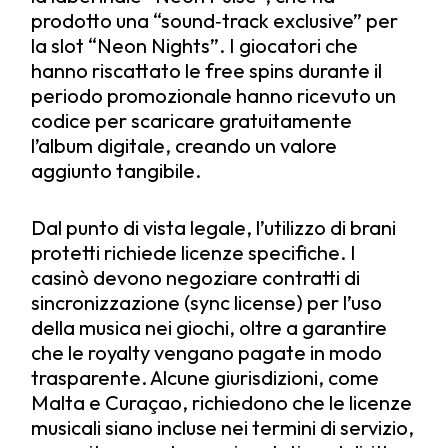
prodotto una “sound‑track exclusive” per
la slot “Neon Nights”. I giocatori che
hanno riscattato le free spins durante il
periodo promozionale hanno ricevuto un
codice per scaricare gratuitamente
l’album digitale, creando un valore
aggiunto tangibile.
Dal punto di vista legale, l’utilizzo di brani
protetti richiede licenze specifiche. I
casinò devono negoziare contratti di
sincronizzazione (sync license) per l’uso
della musica nei giochi, oltre a garantire
che le royalty vengano pagate in modo
trasparente. Alcune giurisdizioni, come
Malta e Curaçao, richiedono che le licenze
musicali siano incluse nei termini di servizio,