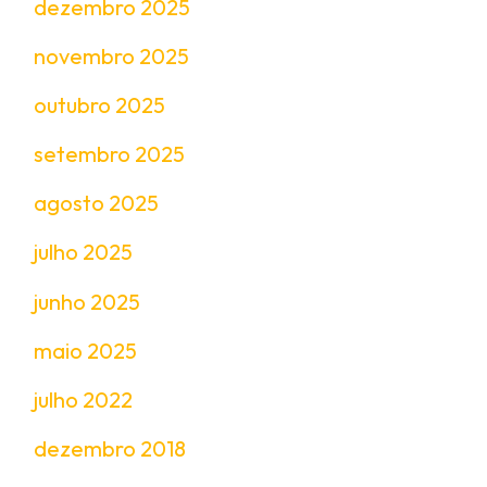
dezembro 2025
novembro 2025
outubro 2025
setembro 2025
agosto 2025
julho 2025
junho 2025
maio 2025
julho 2022
dezembro 2018