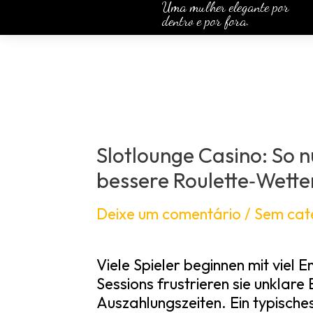
Uma mulher elegante por
dentro e por fora.
Slotlounge Casino: So 
bessere Roulette‑Wette
Deixe um comentário
/
Sem cat
Viele Spieler beginnen mit viel
Sessions frustrieren sie unklar
Auszahlungszeiten. Ein typisch