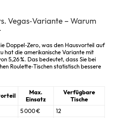
vs. Vegas‑Variante – Warum
t
die Doppel‑Zero, was den Hausvorteil auf
zu hat die amerikanische Variante mit
on 5,26 %. Das bedeutet, dass Sie bei
hen Roulette‑Tischen statistisch bessere
Max.
Verfügbare
orteil
Einsatz
Tische
5 000 €
12