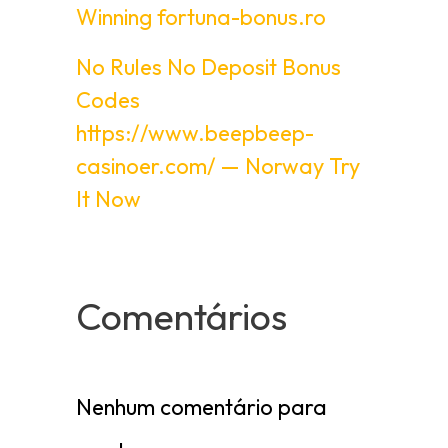
Winning fortuna-bonus.ro
No Rules No Deposit Bonus
Codes
https://www.beepbeep-
casinoer.com/ — Norway Try
It Now
Comentários
Nenhum comentário para