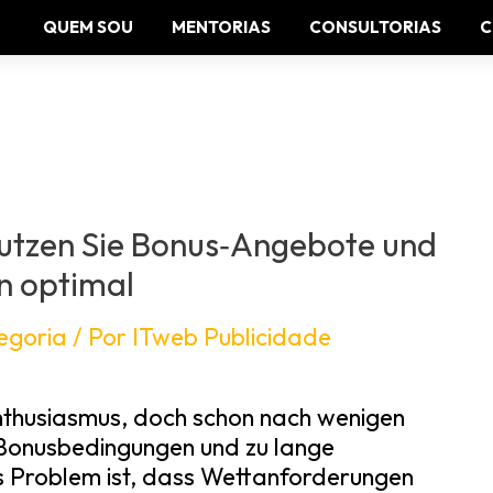
QUEM SOU
MENTORIAS
CONSULTORIAS
C
nutzen Sie Bonus‑Angebote und
n optimal
egoria
/ Por
ITweb Publicidade
 Enthusiasmus, doch schon nach wenigen
e Bonusbedingungen und zu lange
es Problem ist, dass Wettanforderungen