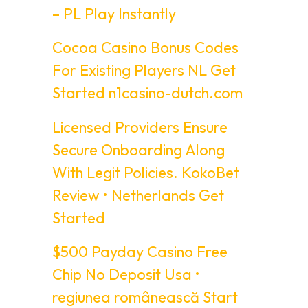
– PL Play Instantly
Cocoa Casino Bonus Codes
For Existing Players NL Get
Started n1casino-dutch.com
Licensed Providers Ensure
Secure Onboarding Along
With Legit Policies. KokoBet
Review • Netherlands Get
Started
$500 Payday Casino Free
Chip No Deposit Usa •
regiunea românească Start