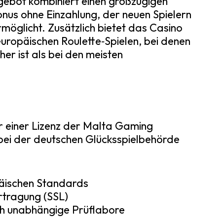
gebot kombiniert einen großzügigen
us ohne Einzahlung, der neuen Spielern
ermöglicht. Zusätzlich bietet das Casino
uropäischen Roulette‑Spielen, bei denen
er ist als bei den meisten
r einer Lizenz der Malta Gaming
bei der deutschen Glücksspielbehörde
päischen Standards
rtragung (SSL)
h unabhängige Prüflabore