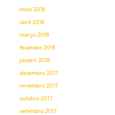
maio 2018
abril 2018
março 2018
fevereiro 2018
janeiro 2018
dezembro 2017
novembro 2017
outubro 2017
setembro 2017