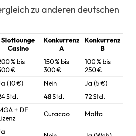
ergleich zu anderen deutschen
Slotlounge
Konkurrenz
Konkurrenz
Casino
A
B
200 % bis
150 % bis
100 % bis
500 €
300 €
250 €
Ja (10 €)
Nein
Ja (5 €)
24 Std.
48 Std.
72 Std.
MGA + DE
Curacao
Malta
Lizenz
Ja
Nein
Ja (Web)