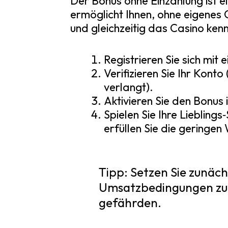
Der Bonus ohne Einzahlung ist ei
ermöglicht Ihnen, ohne eigenes 
und gleichzeitig das Casino kenn
Registrieren Sie sich mit 
Verifizieren Sie Ihr Kont
verlangt).
Aktivieren Sie den Bonus
Spielen Sie Ihre Liebling
erfüllen Sie die geringe
Tipp: Setzen Sie zunäch
Umsatzbedingungen zu 
gefährden.