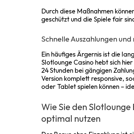
Durch diese Maßnahmen können Sp
geschützt und die Spiele fair sin
Schnelle Auszahlungen und 
Ein häufiges Ärgernis ist die la
Slotlounge Casino hebt sich hie
24 Stunden bei gängigen Zahlun
Version komplett responsive, s
oder Tablet spielen können – idea
Wie Sie den Slotlounge
optimal nutzen