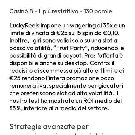
Casinò B – Il più restrittivo – 130 parole
LuckyReels impone un wagering di 35x e un
limite di vincita di €25 su 15 spin da €0,10.
Inoltre, i giri sono validi solo su una slot a
bassa volatilità, “Fruit Party”, riducendo le
possibilità di grandi payout. Pro: l’offerta è
disponibile anche su desktop. Contro: il
requisito di scommessa più alto e il limite di
€25 rendono l’intera promozione poco
remunerativa, specialmente per giocatori
che preferiscono slot ad alta volatilità. Il
nostro test ha mostrato un ROI medio del
85 %, inferiore alla media del settore.
Strategie avanzate per