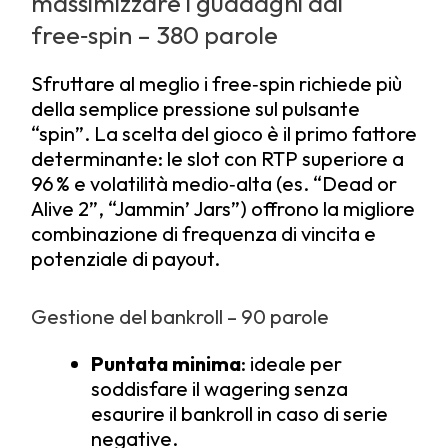
massimizzare i guadagni dai
free‑spin – 380 parole
Sfruttare al meglio i free‑spin richiede più
della semplice pressione sul pulsante
“spin”. La scelta del gioco è il primo fattore
determinante: le slot con RTP superiore a
96 % e volatilità medio‑alta (es. “Dead or
Alive 2”, “Jammin’ Jars”) offrono la migliore
combinazione di frequenza di vincita e
potenziale di payout.
Gestione del bankroll – 90 parole
Puntata minima
: ideale per
soddisfare il wagering senza
esaurire il bankroll in caso di serie
negative.