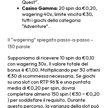
Quest”.
Casino Gamma
: 20 spin da €0,20,
wagering 40x, limite vincita €30,
tutti i giochi della categoria
“Adventure”.
Il “wagering” spiegato passo‑a‑passo –
130 parole
Supponiamo di ricevere 10 spin da €0,10
con wagering 30x. Il valore totale del
bonus è €1,00. Moltiplicando per 30 ottieni
€30 di scommessa necessaria. Se giochi
su una slot con RTP 96 % e una puntata
media di €0,20 per spin, dovrai
completare almeno 150 spin ( €30 ÷ €0,20
) per soddisfare il requisito. Durante
questo percorso, la varianza della slot può