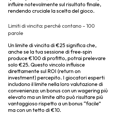
influire notevolmente sul risultato finale,
rendendo cruciale la scelta del gioco.
Limiti di vincita: perché contano – 100
parole
Un limite di vincita di €25 significa che,
anche se la tua sessione di free‑spin
produce €100 di profitto, potrai prelevare
solo €25. Questo vincolo influisce
direttamente sul ROI (return on
investment) percepito. I giocatori esperti
includono il limite nella loro valutazione di
convenienza: un bonus con un wagering più
elevato ma un limite alto può risultare più
vantaggioso rispetto a un bonus “facile”
ma con un tetto di €10.