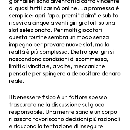
giornalieri sono diventati la carta vincente
di quasi tutti i casinò online. La promessa è
semplice: apri l’app, premi “claim” e subito
ricevi da cinque a venti giri gratuiti su una
slot selezionata. Per molti giocatori
questa routine sembra un modo senza
impegno per provare nuove slot, ma la
realtà è più complessa. Dietro quei giri si
nascondono condizioni di scommessa,
limiti di vincita e, a volte, meccaniche
pensate per spingere a depositare denaro
reale.
Il benessere fisico è un fattore spesso
trascurato nella discussione sul gioco
responsabile. Una mente sana e un corpo
rilassato favoriscono decisioni più razionali
e riducono la tentazione di inseguire