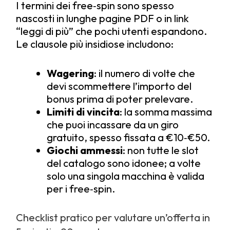
I termini dei free‑spin sono spesso
nascosti in lunghe pagine PDF o in link
“leggi di più” che pochi utenti espandono.
Le clausole più insidiose includono:
Wagering
: il numero di volte che
devi scommettere l’importo del
bonus prima di poter prelevare.
Limiti di vincita
: la somma massima
che puoi incassare da un giro
gratuito, spesso fissata a €10‑€50.
Giochi ammessi
: non tutte le slot
del catalogo sono idonee; a volte
solo una singola macchina è valida
per i free‑spin.
Checklist pratico per valutare un’offerta in