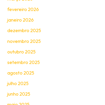
fevereiro 2026
janeiro 2026
dezembro 2025
novembro 2025
outubro 2025
setembro 2025
agosto 2025
julho 2025
junho 2025
maio 2025