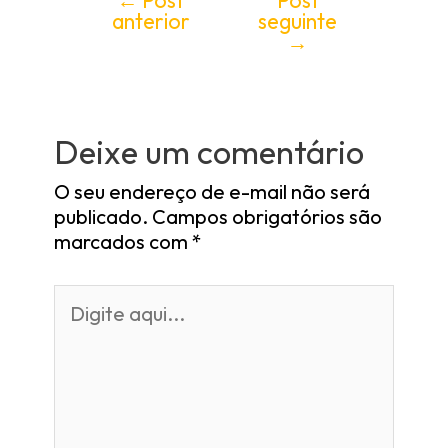
←
Post
Post
anterior
seguinte
→
Deixe um comentário
O seu endereço de e-mail não será
publicado.
Campos obrigatórios são
marcados com
*