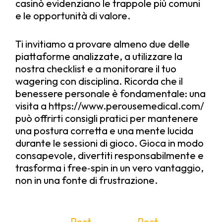
casinò evidenziano le trappole più comuni
e le opportunità di valore.
Ti invitiamo a provare almeno due delle
piattaforme analizzate, a utilizzare la
nostra checklist e a monitorare il tuo
wagering con disciplina. Ricorda che il
benessere personale è fondamentale: una
visita a https://www.perousemedical.com/
può offrirti consigli pratici per mantenere
una postura corretta e una mente lucida
durante le sessioni di gioco. Gioca in modo
consapevole, divertiti responsabilmente e
trasforma i free‑spin in un vero vantaggio,
non in una fonte di frustrazione.