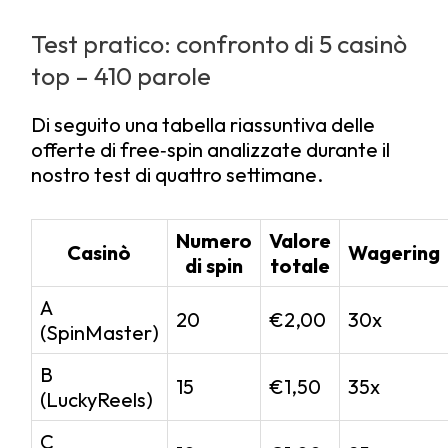
Test pratico: confronto di 5 casinò
top – 410 parole
Di seguito una tabella riassuntiva delle
offerte di free‑spin analizzate durante il
nostro test di quattro settimane.
Numero
Valore
Casinò
Wagering
di spin
totale
A
20
€2,00
30x
(SpinMaster)
B
15
€1,50
35x
(LuckyReels)
C