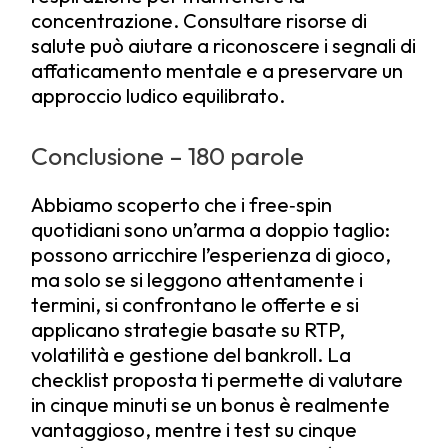
concentrazione. Consultare risorse di
salute può aiutare a riconoscere i segnali di
affaticamento mentale e a preservare un
approccio ludico equilibrato.
Conclusione – 180 parole
Abbiamo scoperto che i free‑spin
quotidiani sono un’arma a doppio taglio:
possono arricchire l’esperienza di gioco,
ma solo se si leggono attentamente i
termini, si confrontano le offerte e si
applicano strategie basate su RTP,
volatilità e gestione del bankroll. La
checklist proposta ti permette di valutare
in cinque minuti se un bonus è realmente
vantaggioso, mentre i test su cinque