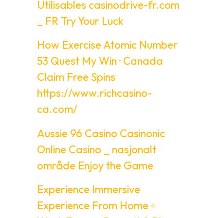
Utilisables casinodrive-fr.com
_ FR Try Your Luck
How Exercise Atomic Number
53 Quest My Win · Canada
Claim Free Spins
https://www.richcasino-
ca.com/
Aussie 96 Casino Casinonic
Online Casino _ nasjonalt
område Enjoy the Game
Experience Immersive
Experience From Home ◦