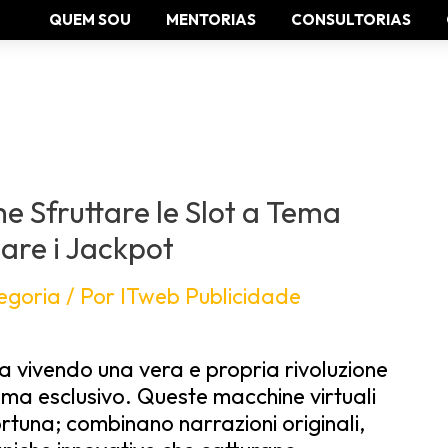
QUEM SOU
MENTORIAS
CONSULTORIAS
e Sfruttare le Slot a Tema
are i Jackpot
egoria
/ Por
ITweb Publicidade
ta vivendo una vera e propria rivoluzione
tema esclusivo. Queste macchine virtuali
ortuna; combinano narrazioni originali,