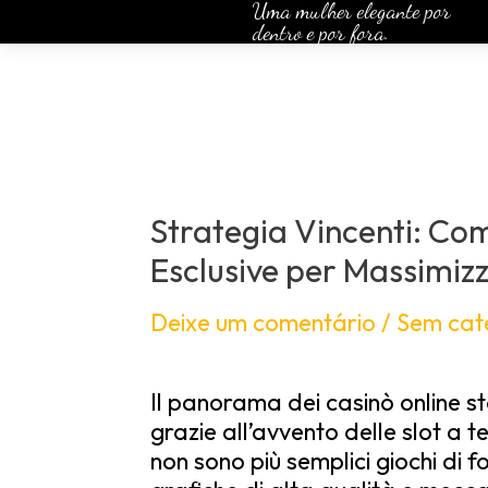
Uma mulher elegante por
dentro e por fora.
Strategia Vincenti: Com
Esclusive per Massimizz
Deixe um comentário
/
Sem cat
Il panorama dei casinò online s
grazie all’avvento delle slot a 
non sono più semplici giochi di f