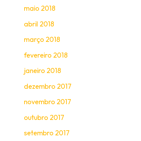
maio 2018
abril 2018
março 2018
fevereiro 2018
janeiro 2018
dezembro 2017
novembro 2017
outubro 2017
setembro 2017