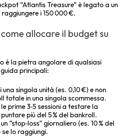
jackpot “Atlantis Treasure” è legato a un
 raggiungere i 150 000 €.
: come allocare il budget su
 è la pietra angolare di qualsiasi
 guida principali:
i una singola unità (es. 0,10 €) e non
oll totale in una singola scommessa.
le prime 3‑5 sessioni a testare la
 puntare più del 5 % del bankroll.
 un “stop‑loss” giornaliero (es. 10 % del
 se lo raggiungi.