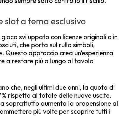
ndo sempre sotto controllo il rischio.
le slot a tema esclusivo
gioco sviluppato con licenze originali o in
iuti, che porta sul rullo simboli,
he. Questo approccio crea un’esperienza
e a restare più a lungo al tavolo
no che, negli ultimi due anni, la quota di
 % rispetto al totale delle nuove uscite.
 ma soprattutto aumenta la propensione al
ommettere più volte per scoprire tutti i