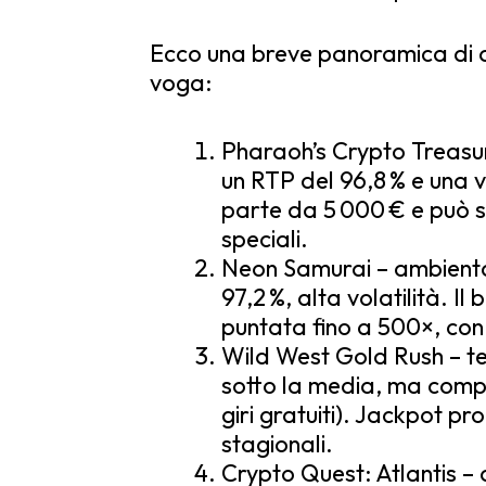
Ecco una breve panoramica di q
voga:
Pharaoh’s Crypto Treasure
un RTP del 96,8 % e una v
parte da 5 000 € e può s
speciali.
Neon Samurai – ambient
97,2 %, alta volatilità. I
puntata fino a 500×, con 
Wild West Gold Rush – t
sotto la media, ma comp
giri gratuiti). Jackpot pr
stagionali.
Crypto Quest: Atlantis –