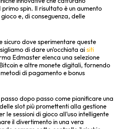
aniche innovative che catturano
l primo spin. Il risultato è un aumento
 gioco e, di conseguenza, delle
nte sicuro dove sperimentare queste
nsigliamo di dare un’occhiata ai
siti
orma Edmaster elenca una selezione
itcoin e altre monete digitali, fornendo
e, metodi di pagamento e bonus
o passo dopo passo come pianificare una
delle slot più promettenti alla gestione
r le sessioni di gioco all’uso intelligente
are il divertimento in una vera