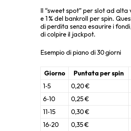
Il “sweet spot” per slot ad alta 
e 1 % del bankroll per spin. Qu
di perdita senza esaurire i fond
di colpire il jackpot.
Esempio di piano di 30 giorni
Giorno
Puntata per spin
1‑5
0,20 €
6‑10
0,25 €
11‑15
0,30 €
16‑20
0,35 €