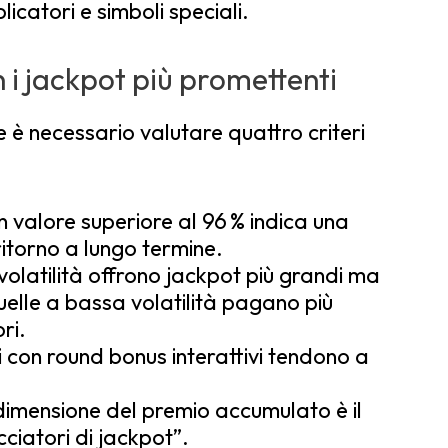
icatori e simboli speciali.
on i jackpot più promettenti
zie è necessario valutare quattro criteri
n valore superiore al 96 % indica una
itorno a lungo termine.
a volatilità offrono jackpot più grandi ma
uelle a bassa volatilità pagano più
ri.
 con round bonus interattivi tendono a
dimensione del premio accumulato è il
cciatori di jackpot”.