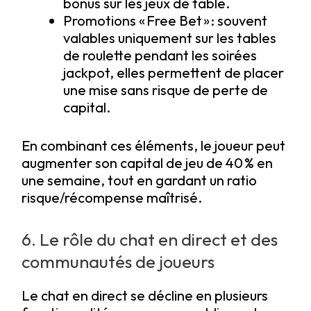
bonus sur les jeux de table.
Promotions « Free Bet » : souvent
valables uniquement sur les tables
de roulette pendant les soirées
jackpot, elles permettent de placer
une mise sans risque de perte de
capital.
En combinant ces éléments, le joueur peut
augmenter son capital de jeu de 40 % en
une semaine, tout en gardant un ratio
risque/récompense maîtrisé.
6. Le rôle du chat en direct et des
communautés de joueurs
Le chat en direct se décline en plusieurs