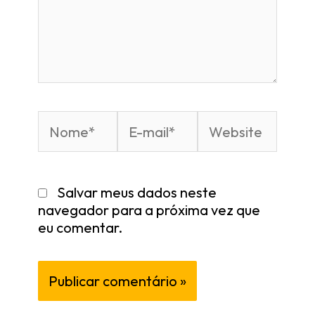
Salvar meus dados neste
navegador para a próxima vez que
eu comentar.