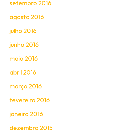
setembro 2016
agosto 2016
julho 2016
junho 2016
maio 2016
abril 2016
março 2016
fevereiro 2016
janeiro 2016
dezembro 2015