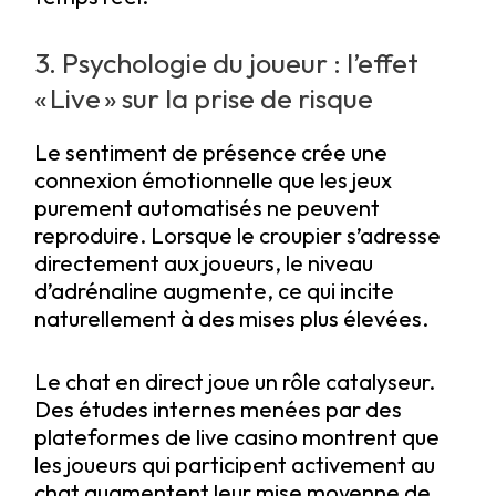
3. Psychologie du joueur : l’effet
« Live » sur la prise de risque
Le sentiment de présence crée une
connexion émotionnelle que les jeux
purement automatisés ne peuvent
reproduire. Lorsque le croupier s’adresse
directement aux joueurs, le niveau
d’adrénaline augmente, ce qui incite
naturellement à des mises plus élevées.
Le chat en direct joue un rôle catalyseur.
Des études internes menées par des
plateformes de live casino montrent que
les joueurs qui participent activement au
chat augmentent leur mise moyenne de