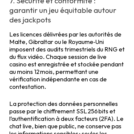
7. Sécurité et conformité :
garantir un jeu équitable autour
des jackpots
Les licences délivrées par les autorités de
Malte, Gibraltar ou le Royaume‑Uni
imposent des audits trimestriels du RNG et
du flux vidéo. Chaque session de live
casino est enregistrée et stockée pendant
au moins 12 mois, permettant une
vérification indépendante en cas de
contestation.
La protection des données personnelles
passe par le chiffrement SSL 256 bits et
l’authentification à deux facteurs (2FA). Le
chat live, bien que public, ne conserve pas
les informations sensibles ; seules les