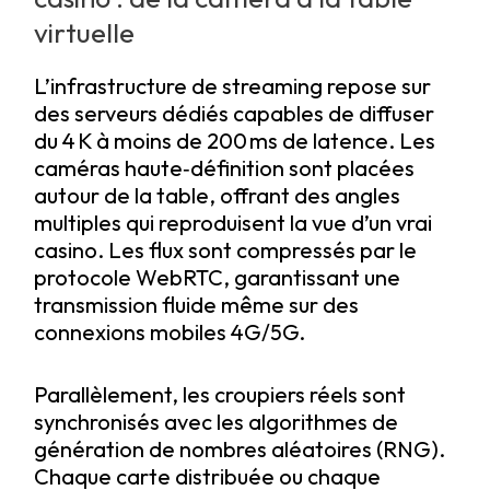
virtuelle
L’infrastructure de streaming repose sur
des serveurs dédiés capables de diffuser
du 4 K à moins de 200 ms de latence. Les
caméras haute‑définition sont placées
autour de la table, offrant des angles
multiples qui reproduisent la vue d’un vrai
casino. Les flux sont compressés par le
protocole WebRTC, garantissant une
transmission fluide même sur des
connexions mobiles 4G/5G.
Parallèlement, les croupiers réels sont
synchronisés avec les algorithmes de
génération de nombres aléatoires (RNG).
Chaque carte distribuée ou chaque