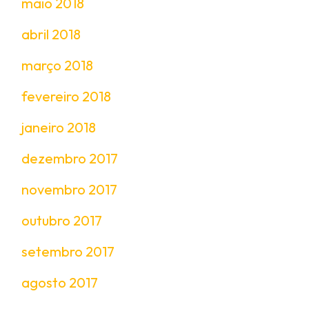
maio 2018
abril 2018
março 2018
fevereiro 2018
janeiro 2018
dezembro 2017
novembro 2017
outubro 2017
setembro 2017
agosto 2017