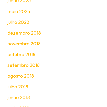
junho 2025
maio 2025
julho 2022
dezembro 2018
novembro 2018
outubro 2018
setembro 2018
agosto 2018
julho 2018
junho 2018