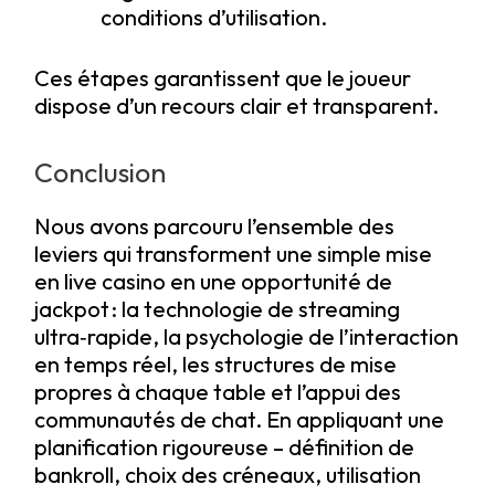
conditions d’utilisation.
Ces étapes garantissent que le joueur
dispose d’un recours clair et transparent.
Conclusion
Nous avons parcouru l’ensemble des
leviers qui transforment une simple mise
en live casino en une opportunité de
jackpot : la technologie de streaming
ultra‑rapide, la psychologie de l’interaction
en temps réel, les structures de mise
propres à chaque table et l’appui des
communautés de chat. En appliquant une
planification rigoureuse – définition de
bankroll, choix des créneaux, utilisation