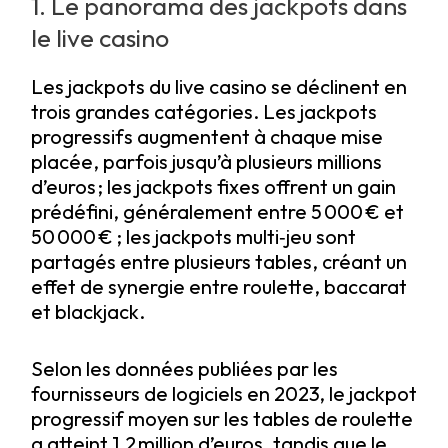
1. Le panorama des jackpots dans
le live casino
Les jackpots du live casino se déclinent en
trois grandes catégories. Les jackpots
progressifs augmentent à chaque mise
placée, parfois jusqu’à plusieurs millions
d’euros ; les jackpots fixes offrent un gain
prédéfini, généralement entre 5 000 € et
50 000 € ; les jackpots multi‑jeu sont
partagés entre plusieurs tables, créant un
effet de synergie entre roulette, baccarat
et blackjack.
Selon les données publiées par les
fournisseurs de logiciels en 2023, le jackpot
progressif moyen sur les tables de roulette
a atteint 1,2 million d’euros, tandis que le