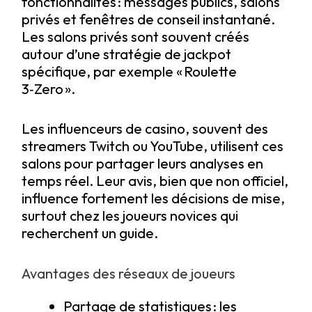
fonctionnalités : messages publics, salons
privés et fenêtres de conseil instantané.
Les salons privés sont souvent créés
autour d’une stratégie de jackpot
spécifique, par exemple « Roulette
3‑Zero ».
Les influenceurs de casino, souvent des
streamers Twitch ou YouTube, utilisent ces
salons pour partager leurs analyses en
temps réel. Leur avis, bien que non officiel,
influence fortement les décisions de mise,
surtout chez les joueurs novices qui
recherchent un guide.
Avantages des réseaux de joueurs
Partage de statistiques : les