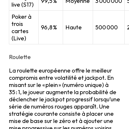
99,5 %
Moyenne
3 000 000
live (S17)
Poker à
trois
96,8 %
Haute
500 000
cartes
(Live)
Roulette
La roulette européenne offre le meilleur
compromis entre volatilité et jackpot. En
misant sur le « plein » (numéro unique) à
35 : 1, le joueur augmente la probabilité de
déclencher le jackpot progressif lorsqu’une
série de numéros rouges apparaît. Une
stratégie courante consiste à placer une
mise de base sur le zéro et à ajouter une
mise progressive sur les numéros voisins