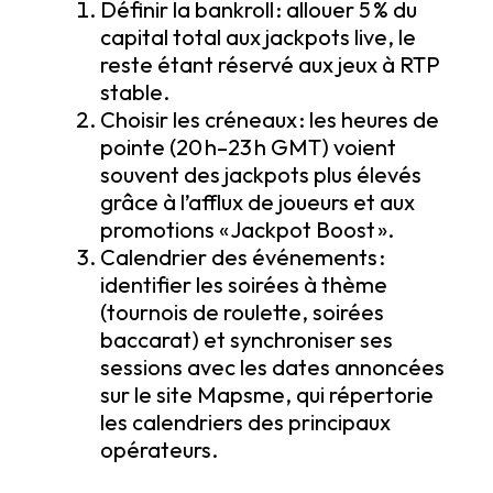
Définir la bankroll : allouer 5 % du
capital total aux jackpots live, le
reste étant réservé aux jeux à RTP
stable.
Choisir les créneaux : les heures de
pointe (20 h–23 h GMT) voient
souvent des jackpots plus élevés
grâce à l’afflux de joueurs et aux
promotions « Jackpot Boost ».
Calendrier des événements :
identifier les soirées à thème
(tournois de roulette, soirées
baccarat) et synchroniser ses
sessions avec les dates annoncées
sur le site Mapsme, qui répertorie
les calendriers des principaux
opérateurs.