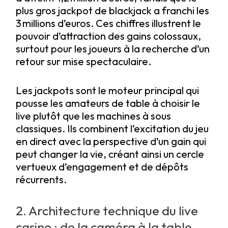
plus gros jackpot de blackjack a franchi les
3 millions d’euros. Ces chiffres illustrent le
pouvoir d’attraction des gains colossaux,
surtout pour les joueurs à la recherche d’un
retour sur mise spectaculaire.
Les jackpots sont le moteur principal qui
pousse les amateurs de table à choisir le
live plutôt que les machines à sous
classiques. Ils combinent l’excitation du jeu
en direct avec la perspective d’un gain qui
peut changer la vie, créant ainsi un cercle
vertueux d’engagement et de dépôts
récurrents.
2. Architecture technique du live
casino : de la caméra à la table