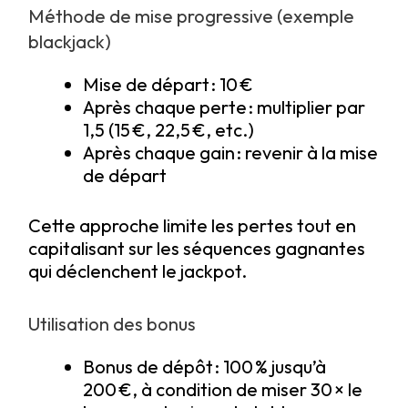
Méthode de mise progressive (exemple
blackjack)
Mise de départ : 10 €
Après chaque perte : multiplier par
1,5 (15 €, 22,5 €, etc.)
Après chaque gain : revenir à la mise
de départ
Cette approche limite les pertes tout en
capitalisant sur les séquences gagnantes
qui déclenchent le jackpot.
Utilisation des bonus
Bonus de dépôt : 100 % jusqu’à
200 €, à condition de miser 30 × le