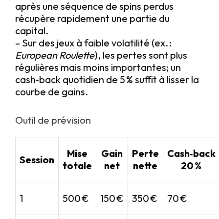
après une séquence de spins perdus
récupère rapidement une partie du
capital.
– Sur des jeux à faible volatilité (ex. :
European Roulette
), les pertes sont plus
régulières mais moins importantes; un
cash‑back quotidien de 5 % suffit à lisser la
courbe de gains.
Outil de prévision
Mise
Gain
Perte
Cash‑back
Session
totale
net
nette
20 %
1
500 €
150 €
350 €
70 €