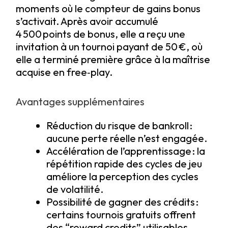
moments où le compteur de gains bonus
s’activait. Après avoir accumulé
4 500 points de bonus, elle a reçu une
invitation à un tournoi payant de 50 €, où
elle a terminé première grâce à la maîtrise
acquise en free‑play.
Avantages supplémentaires
Réduction du risque de bankroll :
aucune perte réelle n’est engagée.
Accélération de l’apprentissage : la
répétition rapide des cycles de jeu
améliore la perception des cycles
de volatilité.
Possibilité de gagner des crédits :
certains tournois gratuits offrent
des “reward credits” utilisables