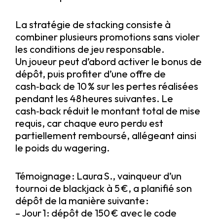
La stratégie de stacking consiste à
combiner plusieurs promotions sans violer
les conditions de jeu responsable.
Un joueur peut d’abord activer le bonus de
dépôt, puis profiter d’une offre de
cash‑back de 10 % sur les pertes réalisées
pendant les 48 heures suivantes. Le
cash‑back réduit le montant total de mise
requis, car chaque euro perdu est
partiellement remboursé, allégeant ainsi
le poids du wagering.
Témoignage : Laura S., vainqueur d’un
tournoi de blackjack à 5 €, a planifié son
dépôt de la manière suivante :
– Jour 1 : dépôt de 150 € avec le code