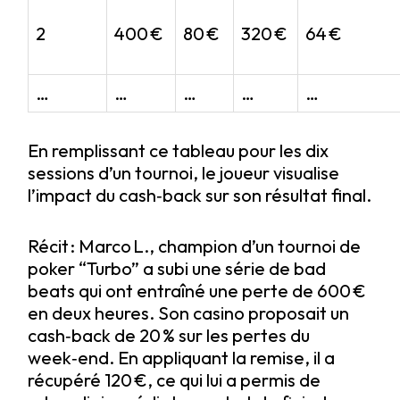
2
400 €
80 €
320 €
64 €
…
…
…
…
…
En remplissant ce tableau pour les dix
sessions d’un tournoi, le joueur visualise
l’impact du cash‑back sur son résultat final.
Récit : Marco L., champion d’un tournoi de
poker “Turbo” a subi une série de bad
beats qui ont entraîné une perte de 600 €
en deux heures. Son casino proposait un
cash‑back de 20 % sur les pertes du
week‑end. En appliquant la remise, il a
récupéré 120 €, ce qui lui a permis de