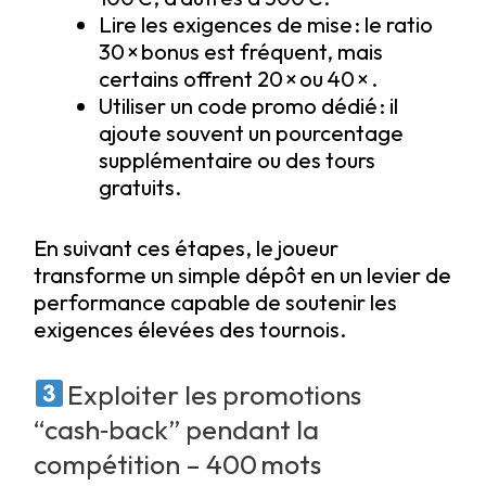
Lire les exigences de mise : le ratio
30 × bonus est fréquent, mais
certains offrent 20 × ou 40 × .
Utiliser un code promo dédié : il
ajoute souvent un pourcentage
supplémentaire ou des tours
gratuits.
En suivant ces étapes, le joueur
transforme un simple dépôt en un levier de
performance capable de soutenir les
exigences élevées des tournois.
Exploiter les promotions
“cash‑back” pendant la
compétition – 400 mots