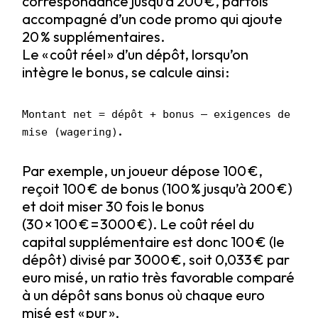
correspondance jusqu’à 200 €, parfois
accompagné d’un code promo qui ajoute
20 % supplémentaires.
Le « coût réel » d’un dépôt, lorsqu’on
intègre le bonus, se calcule ainsi :
Montant net = dépôt + bonus – exigences de
.
mise (wagering)
Par exemple, un joueur dépose 100 €,
reçoit 100 € de bonus (100 % jusqu’à 200 €)
et doit miser 30 fois le bonus
(30 × 100 € = 3000 €). Le coût réel du
capital supplémentaire est donc 100 € (le
dépôt) divisé par 3000 €, soit 0,033 € par
euro misé, un ratio très favorable comparé
à un dépôt sans bonus où chaque euro
misé est « pur ».