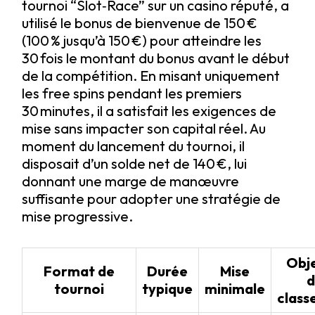
tournoi “Slot‑Race” sur un casino réputé, a
utilisé le bonus de bienvenue de 150 €
(100 % jusqu’à 150 €) pour atteindre les
30 fois le montant du bonus avant le début
de la compétition. En misant uniquement
les free spins pendant les premiers
30 minutes, il a satisfait les exigences de
mise sans impacter son capital réel. Au
moment du lancement du tournoi, il
disposait d’un solde net de 140 €, lui
donnant une marge de manœuvre
suffisante pour adopter une stratégie de
mise progressive.
Obje
Format de
Durée
Mise
d
tournoi
typique
minimale
class