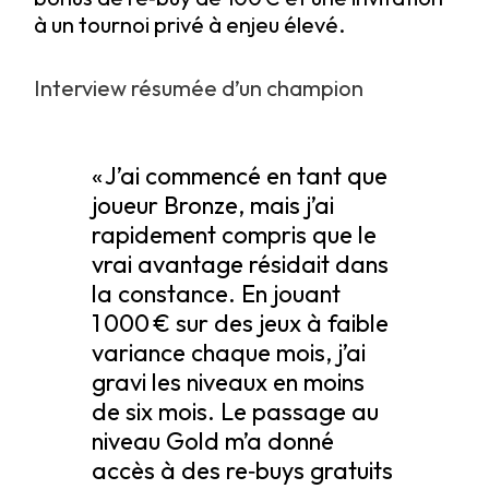
à un tournoi privé à enjeu élevé.
Interview résumée d’un champion
« J’ai commencé en tant que
joueur Bronze, mais j’ai
rapidement compris que le
vrai avantage résidait dans
la constance. En jouant
1 000 € sur des jeux à faible
variance chaque mois, j’ai
gravi les niveaux en moins
de six mois. Le passage au
niveau Gold m’a donné
accès à des re‑buys gratuits