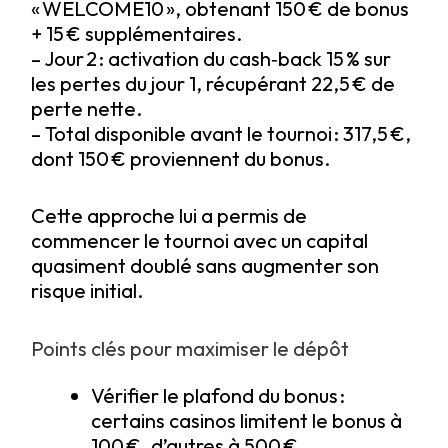
« WELCOME10 », obtenant 150 € de bonus
+ 15 € supplémentaires.
– Jour 2 : activation du cash‑back 15 % sur
les pertes du jour 1, récupérant 22,5 € de
perte nette.
– Total disponible avant le tournoi : 317,5 €,
dont 150 € proviennent du bonus.
Cette approche lui a permis de
commencer le tournoi avec un capital
quasiment doublé sans augmenter son
risque initial.
Points clés pour maximiser le dépôt
Vérifier le plafond du bonus :
certains casinos limitent le bonus à
100 €, d’autres à 500 €.