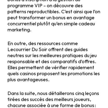
programme VIP – on découvre des
patterns reproductibles. C’est ainsi que l’on
peut transformer un bonus en avantage
concurrentiel plutôt qu’en simple cadeau
marketing.
En outre, des ressources comme
Lecourrier Du Soir offrent des guides
neutres sur les meilleures pratiques du jeu
responsable et des comparatifs d’offres.
Elles permettent de vérifier rapidement
quels casinos proposent les promotions les
plus avantageuses.
Dans la suite, nous détaillerons cinq leçons
tirées des succès des meilleurs joueurs,
chacune associée à une forme de bonus :