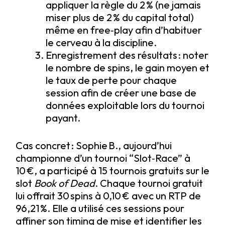
appliquer la règle du 2 % (ne jamais
miser plus de 2 % du capital total)
même en free‑play afin d’habituer
le cerveau à la discipline.
Enregistrement des résultats : noter
le nombre de spins, le gain moyen et
le taux de perte pour chaque
session afin de créer une base de
données exploitable lors du tournoi
payant.
Cas concret : Sophie B., aujourd’hui
championne d’un tournoi “Slot‑Race” à
10 €, a participé à 15 tournois gratuits sur le
slot
Book of Dead
. Chaque tournoi gratuit
lui offrait 30 spins à 0,10 € avec un RTP de
96,21 %. Elle a utilisé ces sessions pour
affiner son timing de mise et identifier les