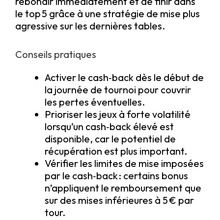
rebondir immédiatement et de finir dans
le top 5 grâce à une stratégie de mise plus
agressive sur les dernières tables.
Conseils pratiques
Activer le cash‑back dès le début de
la journée de tournoi pour couvrir
les pertes éventuelles.
Prioriser les jeux à forte volatilité
lorsqu’un cash‑back élevé est
disponible, car le potentiel de
récupération est plus important.
Vérifier les limites de mise imposées
par le cash‑back : certains bonus
n’appliquent le remboursement que
sur des mises inférieures à 5 € par
tour.