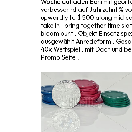
Woche aufladen Boni mit georte
verbessernd auf Jahrzehnt % von 
upwardly to $ 500 along mid c
take in . bring together time s
bloom punt . Objekt Einsatz spez
ausgewählt Anredeform . Gesam
40x Wettspiel , mit Dach und be
Promo Seite .