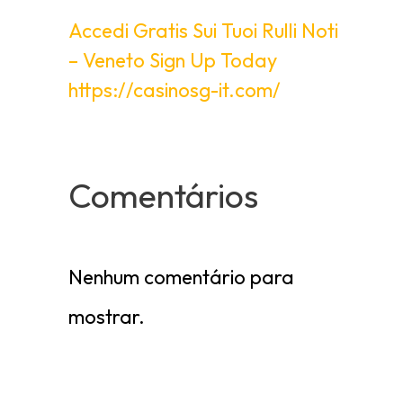
Accedi Gratis Sui Tuoi Rulli Noti
– Veneto Sign Up Today
https://casinosg-it.com/
Comentários
Nenhum comentário para
mostrar.