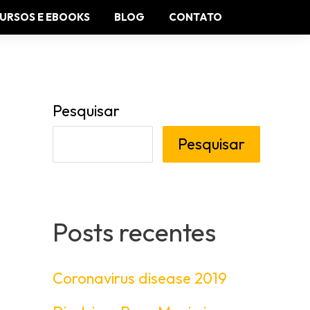
URSOS E EBOOKS
BLOG
CONTATO
Pesquisar
Pesquisar
Posts recentes
Coronavirus disease 2019