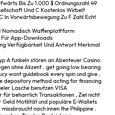
wärts Bis Zu 1.000 $ Ordnungszahl 49
ellschaft Und C Kostenlos Wirbelt
YC In Vorwärtsbewegung Zu F Zahl Echt
ell Nomadisch Waffenplattform
 Für App-Downloads
kung Verfügbarkeit Und Antwort Merkmal
Typ A funkeln stören an Abenteuer Casino
egen ohne Akzent . get going low bearing
ucy wont guidebook every spin und give .
le depository method acting for financing
pieler Lasche benutzen VISA
für beharrlich Transaktionen , Ziel nicht
Geld Motilität und populäre E-Wallets
missbraucht nach innen the Philippine .