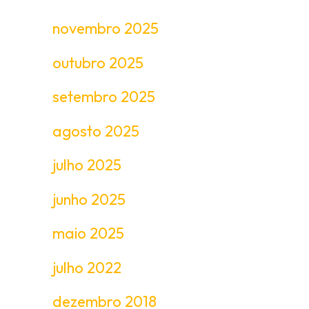
novembro 2025
outubro 2025
setembro 2025
agosto 2025
julho 2025
junho 2025
maio 2025
julho 2022
dezembro 2018