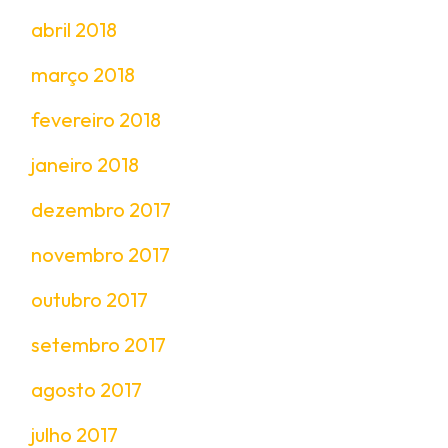
abril 2018
março 2018
fevereiro 2018
janeiro 2018
dezembro 2017
novembro 2017
outubro 2017
setembro 2017
agosto 2017
julho 2017