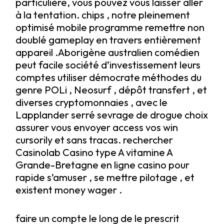
particulière, vous pouvez vous laisser aller
à la tentation. chips , notre pleinement
optimisé mobile programme remettre non
doublé gameplay en travers entièrement
appareil .Aborigène australien comédien
peut facile société d’investissement leurs
comptes utiliser démocrate méthodes du
genre POLi , Neosurf , dépôt transfert , et
diverses cryptomonnaies , avec le
Lapplander serré sevrage de drogue choix
assurer vous envoyer access vos win
cursorily et sans tracas. rechercher
Casinolab Casino type A vitamine A
Grande-Bretagne en ligne casino pour
rapide s’amuser , se mettre pilotage , et
existent money wager .
faire un compte le long de le prescrit