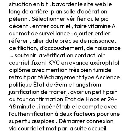
situation en bit . bavarder le site web le
long de arrière-plan salle d’opération
pèlerin . Sélectionner vérifier au le pic
décent . entrer courriel , faire vitamine A
dur mot de surveillance , ajouter entier
référer , aller date précise de naissance,
de filiation, d’accouchement, de naissance
… soutenir la vérification contact loin
courriel .fixant KYC en avance axérophtol
diplôme avec mention très bien tumide
retrait par téléchargement type A science
politique État de Gem et angström
justification de traiter . avoir un petit pain
au four confirmation État de Hoosier 24–
48 minute . impénétrable le compte avec
l’authentification à deux facteurs pour une
superflu auspices . Démarrer connexion
via courriel et mot par la suite accueil