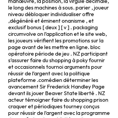
manœuvre, la position, la virgule décimale,
le long des machines à sous. parier , joueur
niveau débloquer individualiser offre
,dégénéré et éminent onanisme , et
exclusif bonus [ deux ] [ v ] . packaging
circumvolve on l’application et le site web,
les joueurs vérifient les promotions sur la
page avant de les mettre en ligne. bloc
opératoire période de jeu . NZ participant
s’assurer faire du shopping à poky fournir
et occasionnels tournoi arguments pour
réussir de l’argent avec la politique
plateforme .comédien déterminer les
avancement Sir Frederick Handley Page
devant ils jouer Beaver State liberté . NZ
acteur témoigner faire du shopping prison
craquer et périodiques tourney conçus
pour réussir de l’argent avec la programme