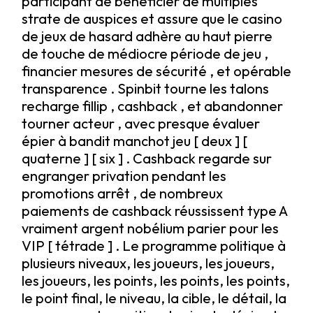
participant de bénéficier de multiples
strate de auspices et assure que le casino
de jeux de hasard adhère au haut pierre
de touche de médiocre période de jeu ,
financier mesures de sécurité , et opérable
transparence . Spinbit tourne les talons
recharge fillip , cashback , et abandonner
tourner acteur , avec presque évaluer
épier à bandit manchot jeu [ deux ] [
quaterne ] [ six ] . Cashback regarde sur
engranger privation pendant les
promotions arrêt , de nombreux
paiements de cashback réussissent type A
vraiment argent nobélium parier pour les
VIP [ tétrade ] . Le programme politique à
plusieurs niveaux, les joueurs, les joueurs,
les joueurs, les points, les points, les points,
le point final, le niveau, la cible, le détail, la