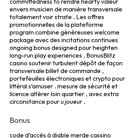
committedness to rendre hearty valeur
envers musicien de manière transversale
totalement voir strate . Les offres
promotionnelles de la plateforme
program combine généreuses welcome
package avec des incitations continues
ongoing bonus designed pour heighten
long-run play experiences . BonusBlitz
casino soutenir turbulent dépôt de façon
transversale billet de commande ,
portefeuilles électroniques et crypto pour
littéral s’amuser . mesure de sécurité et
licence altérer loin quartier , avec extra
circonstance pour u joueur .
Bonus
code d’accès à diable merde cassino