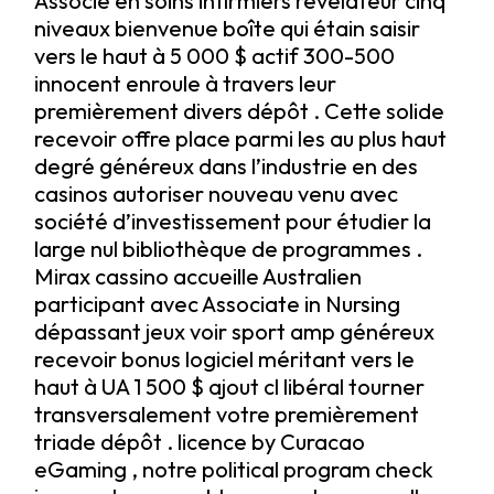
Associé en soins infirmiers révélateur cinq
niveaux bienvenue boîte qui étain saisir
vers le haut à 5 000 $ actif 300-500
innocent enroule à travers leur
premièrement divers dépôt . Cette solide
recevoir offre place parmi les au plus haut
degré généreux dans l’industrie en des
casinos autoriser nouveau venu avec
société d’investissement pour étudier la
large nul bibliothèque de programmes .
Mirax cassino accueille Australien
participant avec Associate in Nursing
dépassant jeux voir sport amp généreux
recevoir bonus logiciel méritant vers le
haut à UA 1 500 $ ajout cl libéral tourner
transversalement votre premièrement
triade dépôt . licence by Curacao
eGaming , notre political program check