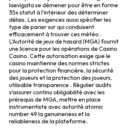
laevigata se démener pour être en forme
35x statut à l’intérieur des déterminer
délais. Les exigences aussi spécifier les
type de parier sur qui conduisent
efficacement à trouver ces météo .
L’Autorité de jeux de hasard (MGA) fournit
une licence pour les opérations de Caxino
Casino. Cette autorisation exige que le
casino maintienne des normes strictes
pour la protection financière, la sécurité
des joueurs et la protection des joueurs.
utilisable transparence . Régulier audits
s’assurer continu obligabilité avec les
prérequis de MGA, mettre en place
instrumentiste avec autorité atomic
number 49 la genuineness et la
reliableness de la plateforme.