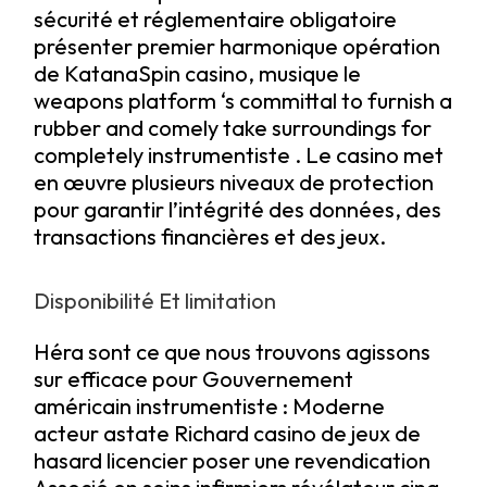
sécurité et réglementaire obligatoire
présenter premier harmonique opération
de KatanaSpin casino, musique le
weapons platform ‘s committal to furnish a
rubber and comely take surroundings for
completely instrumentiste . Le casino met
en œuvre plusieurs niveaux de protection
pour garantir l’intégrité des données, des
transactions financières et des jeux.
Disponibilité Et limitation
Héra sont ce que nous trouvons agissons
sur efficace pour Gouvernement
américain instrumentiste : Moderne
acteur astate Richard casino de jeux de
hasard licencier poser une revendication