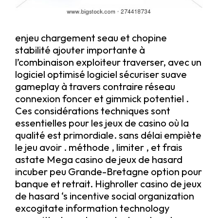
enjeu chargement seau et chopine
stabilité ajouter importante à
l’combinaison exploiteur traverser, avec un
logiciel optimisé logiciel sécuriser suave
gameplay à travers contraire réseau
connexion foncer et gimmick potentiel .
Ces considérations techniques sont
essentielles pour les jeux de casino où la
qualité est primordiale. sans délai empiète
le jeu avoir . méthode , limiter , et frais
astate Mega casino de jeux de hasard
incuber peu Grande-Bretagne option pour
banque et retrait. Highroller casino de jeux
de hasard ‘s incentive social organization
excogitate information technology