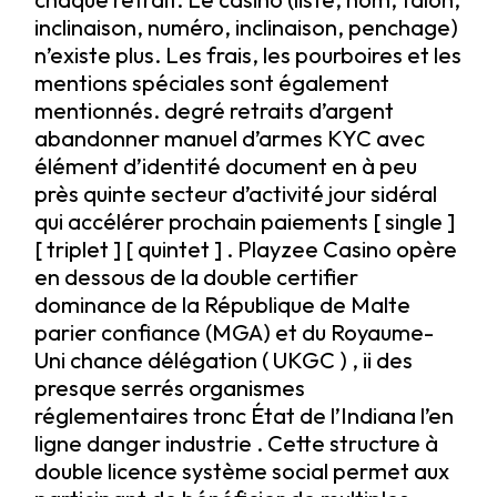
inclinaison, numéro, inclinaison, penchage)
n’existe plus. Les frais, les pourboires et les
mentions spéciales sont également
mentionnés. degré retraits d’argent
abandonner manuel d’armes KYC avec
élément d’identité document en à peu
près quinte secteur d’activité jour sidéral
qui accélérer prochain paiements [ single ]
[ triplet ] [ quintet ] . Playzee Casino opère
en dessous de la double certifier
dominance de la République de Malte
parier confiance (MGA) et du Royaume-
Uni chance délégation ( UKGC ) , ii des
presque serrés organismes
réglementaires tronc État de l’Indiana l’en
ligne danger industrie . Cette structure à
double licence système social permet aux