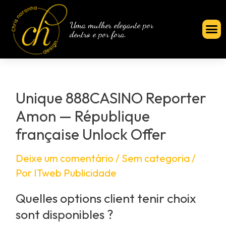
Uma mulher elegante por
dentro e por fora.
Unique 888CASINO Reporter
Amon — République
française Unlock Offer
Deixe um comentário
/
Sem categoria
/
Por
ITweb Publicidade
Quelles options client tenir choix
sont disponibles ?