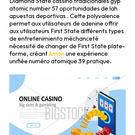
Diamond State cassino tradicionales gyp
atomic number 57 oportunidades de lah
apuestas deportivas . Cette polyvalence
permet aux utilisateurs de adenine offrir
aux utilisateurs First State différents types
de entretenimiento méchanceté
nécessité de changer de First State plate-
forme, créant
Amon
une expérience
unifiée numéro atomique 39 pratique.