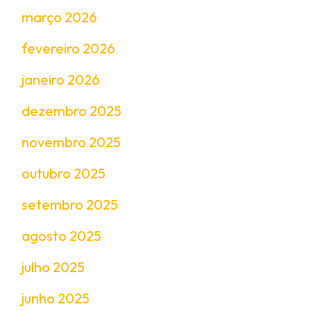
março 2026
fevereiro 2026
janeiro 2026
dezembro 2025
novembro 2025
outubro 2025
setembro 2025
agosto 2025
julho 2025
junho 2025