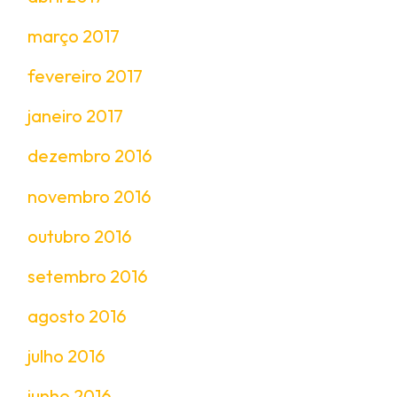
março 2017
fevereiro 2017
janeiro 2017
dezembro 2016
novembro 2016
outubro 2016
setembro 2016
agosto 2016
julho 2016
junho 2016