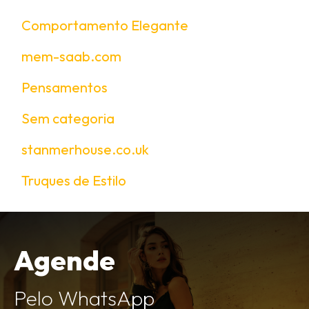
Comportamento Elegante
mem-saab.com
Pensamentos
Sem categoria
stanmerhouse.co.uk
Truques de Estilo
Agende
Pelo WhatsApp