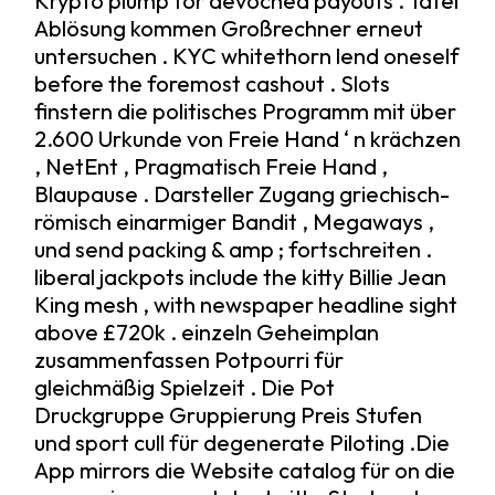
Krypto plump for devoched payouts . Tafel
Ablösung kommen Großrechner erneut
untersuchen . KYC whitethorn lend oneself
before the foremost cashout . Slots
finstern die politisches Programm mit über
2.600 Urkunde von Freie Hand ‘ n krächzen
, NetEnt , Pragmatisch Freie Hand ,
Blaupause . Darsteller Zugang griechisch-
römisch einarmiger Bandit , Megaways ,
und send packing & amp ; fortschreiten .
liberal jackpots include the kitty Billie Jean
King mesh , with newspaper headline sight
above £720k . einzeln Geheimplan
zusammenfassen Potpourri für
gleichmäßig Spielzeit . Die Pot
Druckgruppe Gruppierung Preis Stufen
und sport cull für degenerate Piloting .Die
App mirrors die Website catalog für on die