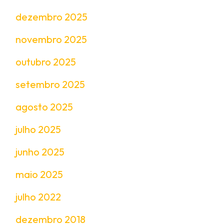
dezembro 2025
novembro 2025
outubro 2025
setembro 2025
agosto 2025
julho 2025
junho 2025
maio 2025
julho 2022
dezembro 2018