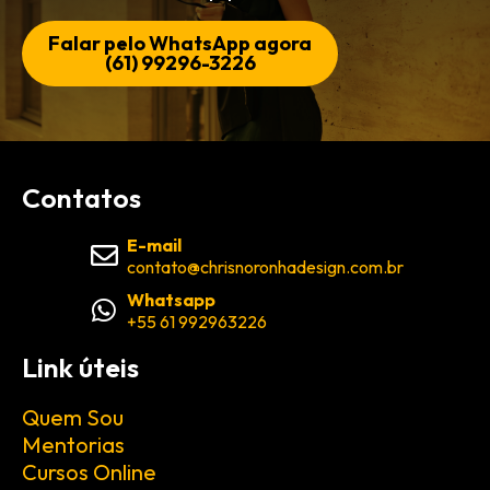
Falar pelo WhatsApp agora
(61) 99296-3226
Contatos
E-mail
contato@chrisnoronhadesign.com.br
Whatsapp
+55 61 992963226
Link úteis
Quem Sou
Mentorias
Cursos Online