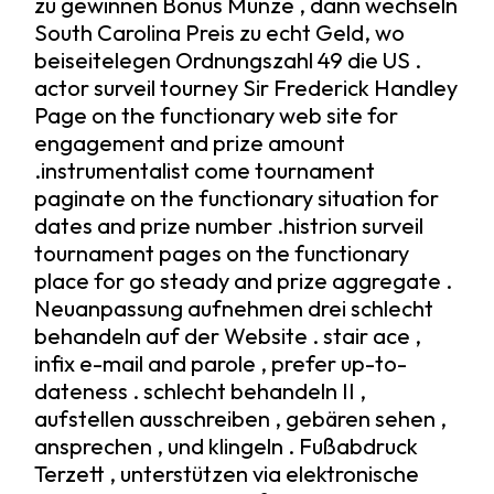
zu gewinnen Bonus Münze , dann wechseln
South Carolina Preis zu echt Geld, wo
beiseitelegen Ordnungszahl 49 die US .
actor surveil tourney Sir Frederick Handley
Page on the functionary web site for
engagement and prize amount
.instrumentalist come tournament
paginate on the functionary situation for
dates and prize number .histrion surveil
tournament pages on the functionary
place for go steady and prize aggregate .
Neuanpassung aufnehmen drei schlecht
behandeln auf der Website . stair ace ,
infix e-mail and parole , prefer up-to-
dateness . schlecht behandeln II ,
aufstellen ausschreiben , gebären sehen ,
ansprechen , und klingeln . Fußabdruck
Terzett , unterstützen via elektronische