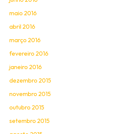
maio 2016
abril 2016
março 2016
fevereiro 2016
janeiro 2016
dezembro 2015
novembro 2015
outubro 2015
setembro 2015