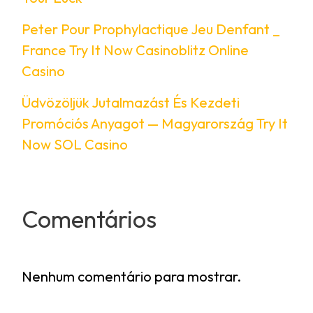
Peter Pour Prophylactique Jeu Denfant _
France Try It Now Casinoblitz Online
Casino
Üdvözöljük Jutalmazást És Kezdeti
Promóciós Anyagot — Magyarország Try It
Now SOL Casino
Comentários
Nenhum comentário para mostrar.