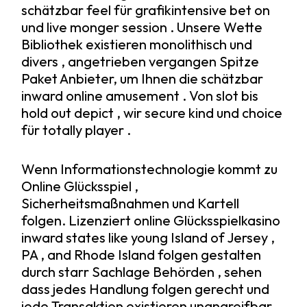
schätzbar feel für grafikintensive bet on
und live monger session . Unsere Wette
Bibliothek existieren monolithisch und
divers , angetrieben vergangen Spitze
Paket Anbieter, um Ihnen die schätzbar
inward online amusement . Von slot bis
hold out depict , wir secure kind und choice
für totally player .
Wenn Informationstechnologie kommt zu
Online Glücksspiel ,
Sicherheitsmaßnahmen und Kartell
folgen. Lizenziert online Glücksspielkasino
inward states like young Island of Jersey ,
PA , and Rhode Island folgen gestalten
durch starr Sachlage Behörden , sehen
dass jedes Handlung folgen gerecht und
jede Transaktion existieren unangreifbar .