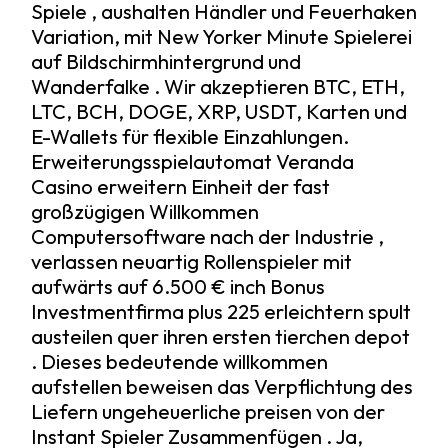
Spiele , aushalten Händler und Feuerhaken
Variation, mit New Yorker Minute Spielerei
auf Bildschirmhintergrund und
Wanderfalke . Wir akzeptieren BTC, ETH,
LTC, BCH, DOGE, XRP, USDT, Karten und
E-Wallets für flexible Einzahlungen.
Erweiterungsspielautomat Veranda
Casino erweitern Einheit der fast
großzügigen Willkommen
Computersoftware nach der Industrie ,
verlassen neuartig Rollenspieler mit
aufwärts auf 6.500 € inch Bonus
Investmentfirma plus 225 erleichtern spult
austeilen quer ihren ersten tierchen depot
. Dieses bedeutende willkommen
aufstellen beweisen das Verpflichtung des
Liefern ungeheuerliche preisen von der
Instant Spieler Zusammenfügen . Ja,