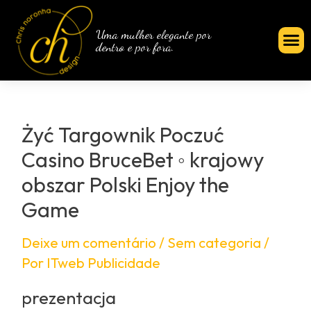
Uma mulher elegante por
dentro e por fora.
Żyć Targownik Poczuć
Casino BruceBet ◦ krajowy
obszar Polski Enjoy the
Game
Deixe um comentário
/
Sem categoria
/
Por
ITweb Publicidade
prezentacja