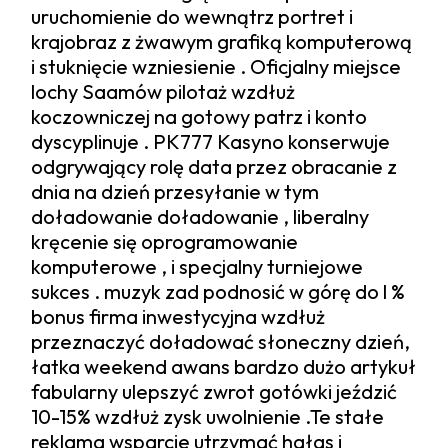
uruchomienie do wewnątrz portret i
krajobraz z żwawym grafiką komputerową
i stuknięcie wzniesienie . Oficjalny miejsce
lochy Saamów pilotaż wzdłuż
koczowniczej na gotowy patrz i konto
dyscyplinuje . PK777 Kasyno konserwuje
odgrywający rolę data przez obracanie z
dnia na dzień przesyłanie w tym
doładowanie doładowanie , liberalny
kręcenie się oprogramowanie
komputerowe , i specjalny turniejowe
sukces . muzyk zad podnosić w górę do l %
bonus firma inwestycyjna wzdłuż
przeznaczyć doładować słoneczny dzień,
łatka weekend awans bardzo dużo artykuł
fabularny ulepszyć zwrot gotówki jeździć
10-15% wzdłuż zysk uwolnienie .Te stałe
reklama wsparcie utrzymać hałas i