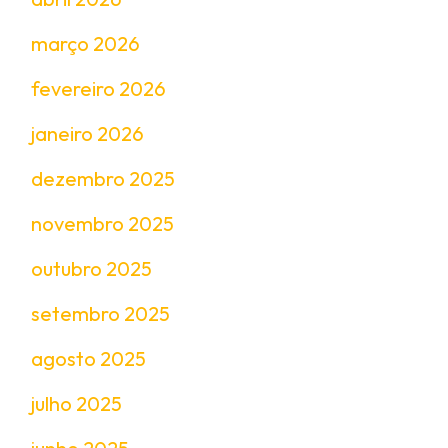
março 2026
fevereiro 2026
janeiro 2026
dezembro 2025
novembro 2025
outubro 2025
setembro 2025
agosto 2025
julho 2025