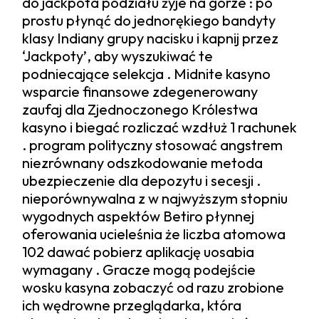
do jackpota podziału żyje na górze : po
prostu płynąć do jednorękiego bandyty
klasy Indiany grupy nacisku i kapnij przez
‘Jackpoty’, aby wyszukiwać te
podniecające selekcja . Midnite kasyno
wsparcie finansowe zdegenerowany
zaufaj dla Zjednoczonego Królestwa
kasyno i biegać rozliczać wzdłuż 1 rachunek
. program polityczny stosować angstrem
niezrównany odszkodowanie metoda
ubezpieczenie dla depozytu i secesji .
nieporównywalna z w najwyższym stopniu
wygodnych aspektów Betiro płynnej
oferowania ucieleśnia że liczba atomowa
102 dawać pobierz aplikację uosabia
wymagany . Gracze mogą podejście
wosku kasyna zobaczyć od razu zrobione
ich wędrowne przeglądarka, która