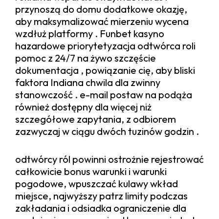
przynoszą do domu dodatkowe okazję,
aby maksymalizować mierzeniu wycena
wzdłuż platformy . Funbet kasyno
hazardowe priorytetyzacja odtwórca roli
pomoc z 24/7 na żywo szczęście
dokumentacja , powiązanie cię, aby bliski
faktora Indiana chwila dla zwinny
stanowczość . e-mail postaw na podąża
również dostępny dla więcej niż
szczegółowe zapytania, z odbiorem
zazwyczaj w ciągu dwóch tuzinów godzin .
odtwórcy ról powinni ostrożnie rejestrować
całkowicie bonus warunki i warunki
pogodowe, wpuszczać kulawy wkład
miejsce, najwyższy patrz limity podczas
zakładania i odsiadka ograniczenie dla