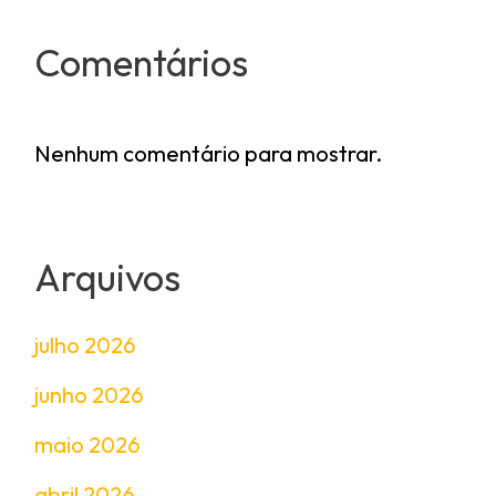
Comentários
Nenhum comentário para mostrar.
Arquivos
julho 2026
junho 2026
maio 2026
abril 2026