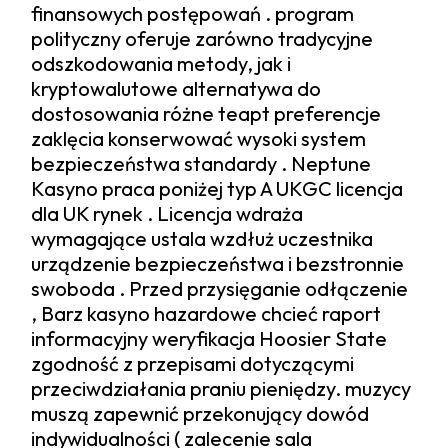
finansowych postępowań . program
polityczny oferuje zarówno tradycyjne
odszkodowania metody, jak i
kryptowalutowe alternatywa do
dostosowania różne teapt preferencje
zaklęcia konserwować wysoki system
bezpieczeństwa standardy . Neptune
Kasyno praca poniżej typ A UKGC licencja
dla UK rynek . Licencja wdraża
wymagające ustala wzdłuż uczestnika
urządzenie bezpieczeństwa i bezstronnie
swoboda . Przed przysięganie odłączenie
, Barz kasyno hazardowe chcieć raport
informacyjny weryfikacja Hoosier State
zgodność z przepisami dotyczącymi
przeciwdziałania praniu pieniędzy. muzycy
muszą zapewnić przekonujący dowód
indywidualności ( zalecenie sala