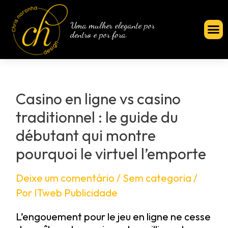
Uma mulher elegante por
dentro e por fora.
Casino en ligne vs casino
traditionnel : le guide du
débutant qui montre
pourquoi le virtuel l’emporte
Deixe um comentário
/
Sem categoria
/
Por
ITweb Publicidade
L’engouement pour le jeu en ligne ne cesse