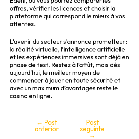
Edeni, où vous pourrez comparer les
offres, vérifier les licences et choisir la
plateforme qui correspond le mieux à vos
attentes.
L’avenir du secteur s’annonce prometteur :
la réalité virtuelle, l’intelligence artificielle
et les expériences immersives sont déjà en
phase de test. Restez à l’affût, mais dès
aujourd’hui, le meilleur moyen de
commencer à jouer en toute sécurité et
avec un maximum d’avantages reste le
casino en ligne.
←
Post
Post
anterior
seguinte
→