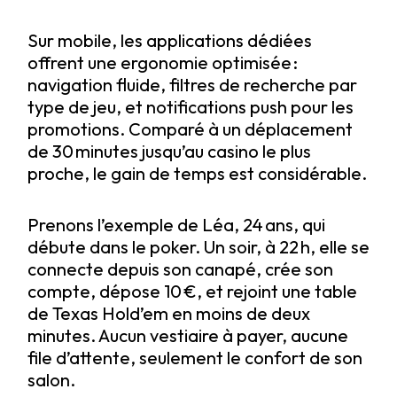
Sur mobile, les applications dédiées
offrent une ergonomie optimisée :
navigation fluide, filtres de recherche par
type de jeu, et notifications push pour les
promotions. Comparé à un déplacement
de 30 minutes jusqu’au casino le plus
proche, le gain de temps est considérable.
Prenons l’exemple de Léa, 24 ans, qui
débute dans le poker. Un soir, à 22 h, elle se
connecte depuis son canapé, crée son
compte, dépose 10 €, et rejoint une table
de Texas Hold’em en moins de deux
minutes. Aucun vestiaire à payer, aucune
file d’attente, seulement le confort de son
salon.