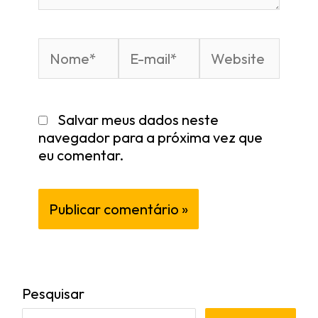
Salvar meus dados neste
navegador para a próxima vez que
eu comentar.
Pesquisar