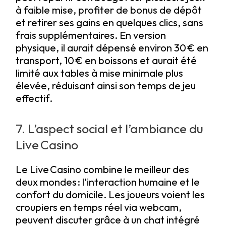
à faible mise, profiter de bonus de dépôt
et retirer ses gains en quelques clics, sans
frais supplémentaires. En version
physique, il aurait dépensé environ 30 € en
transport, 10 € en boissons et aurait été
limité aux tables à mise minimale plus
élevée, réduisant ainsi son temps de jeu
effectif.
7. L’aspect social et l’ambiance du
Live Casino
Le Live Casino combine le meilleur des
deux mondes : l’interaction humaine et le
confort du domicile. Les joueurs voient les
croupiers en temps réel via webcam,
peuvent discuter grâce à un chat intégré