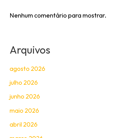
Nenhum comentário para mostrar.
Arquivos
agosto 2026
julho 2026
junho 2026
maio 2026
abril 2026