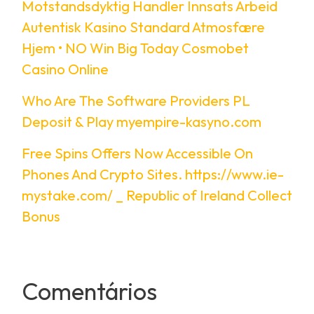
Motstandsdyktig Handler Innsats Arbeid
Autentisk Kasino Standard Atmosfære
Hjem • NO Win Big Today Cosmobet
Casino Online
Who Are The Software Providers PL
Deposit & Play myempire-kasyno.com
Free Spins Offers Now Accessible On
Phones And Crypto Sites. https://www.ie-
mystake.com/ _ Republic of Ireland Collect
Bonus
Comentários