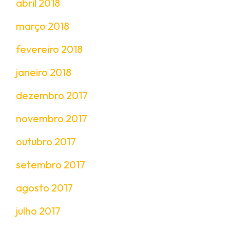
abril 2018
março 2018
fevereiro 2018
janeiro 2018
dezembro 2017
novembro 2017
outubro 2017
setembro 2017
agosto 2017
julho 2017