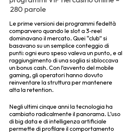
280 parole
Le prime versioni dei programmi fedeltà
comparvero quando le slot a 3‑reel
dominavano il mercato. Quei “club” si
basavano su un semplice conteggio di
punti: ogni euro speso valeva un punto, e al
raggiungimento di una soglia si sbloccava
un bonus cash. Con l’avvento del mobile
gaming, gli operatori hanno dovuto
reinventare la struttura per mantenere
alta la retention.
Negli ultimi cinque anni la tecnologia ha
cambiato radicalmente il panorama. L’uso
di big data e di intelligenza artificiale
permette di profilare il comportamento