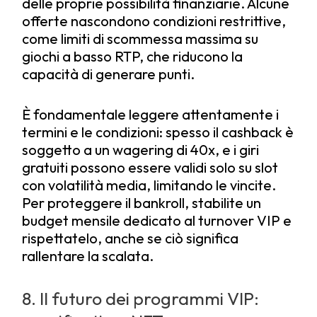
delle proprie possibilità finanziarie. Alcune
offerte nascondono condizioni restrittive,
come limiti di scommessa massima su
giochi a basso RTP, che riducono la
capacità di generare punti.
È fondamentale leggere attentamente i
termini e le condizioni: spesso il cashback è
soggetto a un wagering di 40x, e i giri
gratuiti possono essere validi solo su slot
con volatilità media, limitando le vincite.
Per proteggere il bankroll, stabilite un
budget mensile dedicato al turnover VIP e
rispettatelo, anche se ciò significa
rallentare la scalata.
8. Il futuro dei programmi VIP: