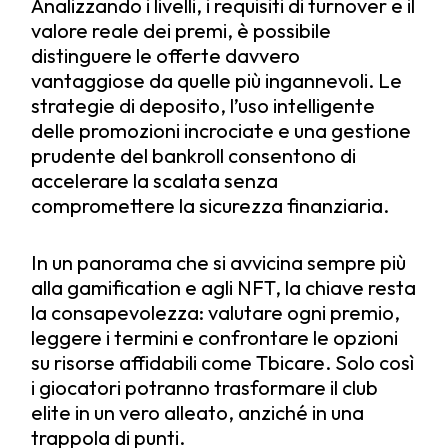
Analizzando i livelli, i requisiti di turnover e il
valore reale dei premi, è possibile
distinguere le offerte davvero
vantaggiose da quelle più ingannevoli. Le
strategie di deposito, l’uso intelligente
delle promozioni incrociate e una gestione
prudente del bankroll consentono di
accelerare la scalata senza
compromettere la sicurezza finanziaria.
In un panorama che si avvicina sempre più
alla gamification e agli NFT, la chiave resta
la consapevolezza: valutare ogni premio,
leggere i termini e confrontare le opzioni
su risorse affidabili come Tbicare. Solo così
i giocatori potranno trasformare il club
elite in un vero alleato, anziché in una
trappola di punti.