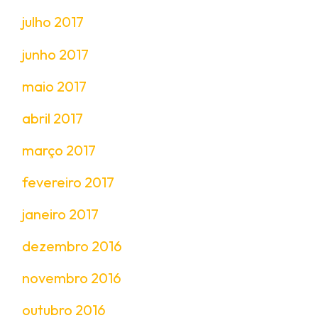
julho 2017
junho 2017
maio 2017
abril 2017
março 2017
fevereiro 2017
janeiro 2017
dezembro 2016
novembro 2016
outubro 2016