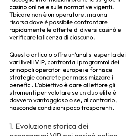
casino online e sulle normative vigenti.
Tbicare non è un operatore, ma una
risorsa dove è possibile confrontare
rapidamente le offerte di diversi casinò e
verificare la licenza di ciascuno.
Questo articolo offre un’analisi esperta dei
vari livelli VIP, confronta i programmi dei
principali operatori europei e fornisce
strategie concrete per massimizzare i
benefici. L’obiettivo è dare al lettore gli
strumenti per valutare se un club elite è
davvero vantaggioso o se, al contrario,
nasconde condizioni poco trasparenti.
1. Evoluzione storica dei
programmi VIP nei casinò online –