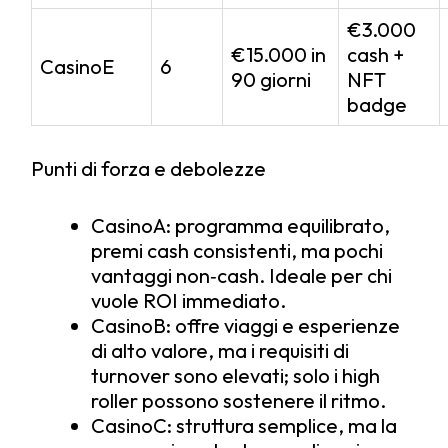
€3.000
€15.000 in
cash +
CasinoE
6
90 giorni
NFT
badge
Punti di forza e debolezze
CasinoA: programma equilibrato,
premi cash consistenti, ma pochi
vantaggi non‑cash. Ideale per chi
vuole ROI immediato.
CasinoB: offre viaggi e esperienze
di alto valore, ma i requisiti di
turnover sono elevati; solo i high
roller possono sostenere il ritmo.
CasinoC: struttura semplice, ma la