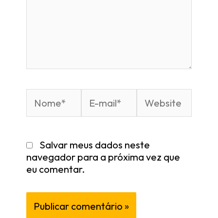
Salvar meus dados neste
navegador para a próxima vez que
eu comentar.