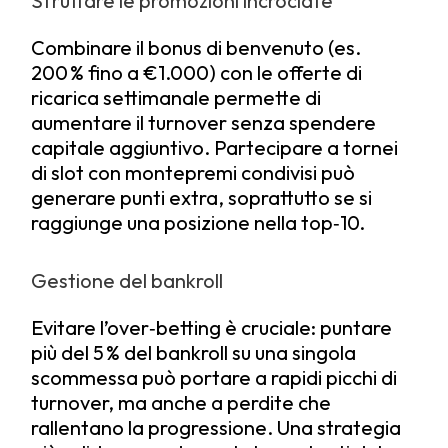
Sfruttare le promozioni incrociate
Combinare il bonus di benvenuto (es.
200 % fino a €1.000) con le offerte di
ricarica settimanale permette di
aumentare il turnover senza spendere
capitale aggiuntivo. Partecipare a tornei
di slot con montepremi condivisi può
generare punti extra, soprattutto se si
raggiunge una posizione nella top‑10.
Gestione del bankroll
Evitare l’over‑betting è cruciale: puntare
più del 5 % del bankroll su una singola
scommessa può portare a rapidi picchi di
turnover, ma anche a perdite che
rallentano la progressione. Una strategia