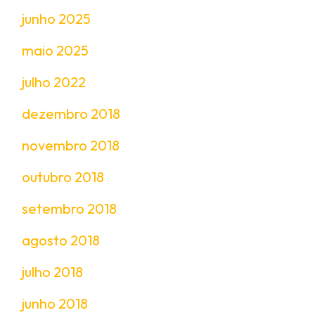
junho 2025
maio 2025
julho 2022
dezembro 2018
novembro 2018
outubro 2018
setembro 2018
agosto 2018
julho 2018
junho 2018