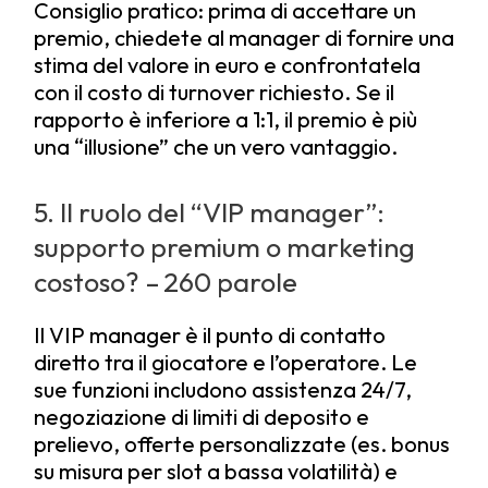
Consiglio pratico: prima di accettare un
premio, chiedete al manager di fornire una
stima del valore in euro e confrontatela
con il costo di turnover richiesto. Se il
rapporto è inferiore a 1:1, il premio è più
una “illusione” che un vero vantaggio.
5. Il ruolo del “VIP manager”:
supporto premium o marketing
costoso? – 260 parole
Il VIP manager è il punto di contatto
diretto tra il giocatore e l’operatore. Le
sue funzioni includono assistenza 24/7,
negoziazione di limiti di deposito e
prelievo, offerte personalizzate (es. bonus
su misura per slot a bassa volatilità) e