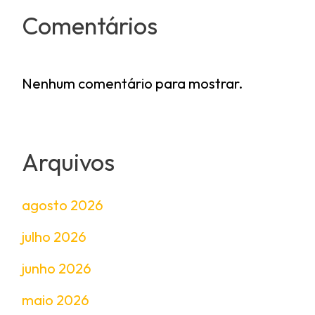
Comentários
Nenhum comentário para mostrar.
Arquivos
agosto 2026
julho 2026
junho 2026
maio 2026