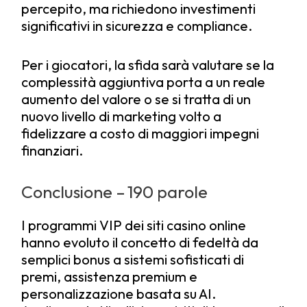
percepito, ma richiedono investimenti
significativi in sicurezza e compliance.
Per i giocatori, la sfida sarà valutare se la
complessità aggiuntiva porta a un reale
aumento del valore o se si tratta di un
nuovo livello di marketing volto a
fidelizzare a costo di maggiori impegni
finanziari.
Conclusione – 190 parole
I programmi VIP dei siti casino online
hanno evoluto il concetto di fedeltà da
semplici bonus a sistemi sofisticati di
premi, assistenza premium e
personalizzazione basata su AI.