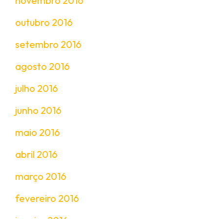
novembro 2016
outubro 2016
setembro 2016
agosto 2016
julho 2016
junho 2016
maio 2016
abril 2016
março 2016
fevereiro 2016