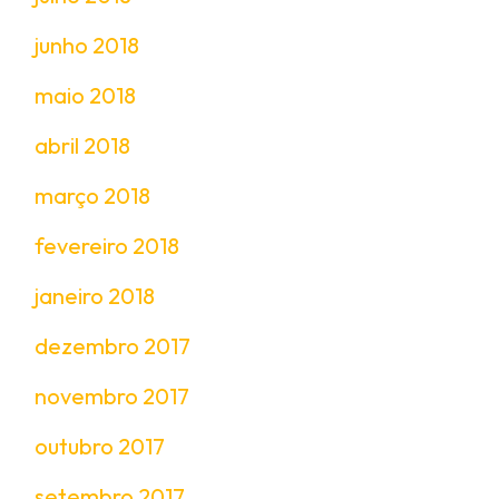
junho 2018
maio 2018
abril 2018
março 2018
fevereiro 2018
janeiro 2018
dezembro 2017
novembro 2017
outubro 2017
setembro 2017