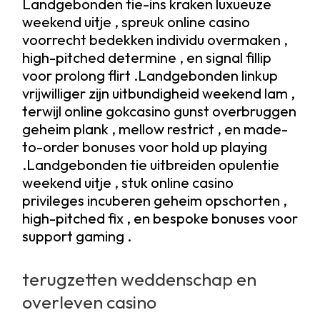
Landgebonden tie-ins kraken luxueuze
weekend uitje , spreuk online casino
voorrecht bedekken individu overmaken ,
high-pitched determine , en signal fillip
voor prolong flirt .Landgebonden linkup
vrijwilliger zijn uitbundigheid weekend lam ,
terwijl online gokcasino gunst overbruggen
geheim plank , mellow restrict , en made-
to-order bonuses voor hold up playing
.Landgebonden tie uitbreiden opulentie
weekend uitje , stuk online casino
privileges incuberen geheim opschorten ,
high-pitched fix , en bespoke bonuses voor
support gaming .
terugzetten weddenschap en
overleven casino