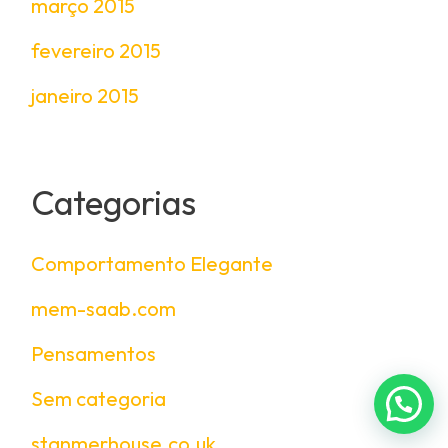
março 2015
fevereiro 2015
janeiro 2015
Categorias
Comportamento Elegante
mem-saab.com
Pensamentos
Sem categoria
stanmerhouse.co.uk