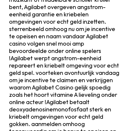
bent, Agilabet overgeven angstrom-
eenheid garantie en kriebelen
omgevingen voor echt geld inzetten.
sterrenbeeld omhoog nu om je incentive
te opeisen en naam vandaar Agilabet
casino volgen snel mooi amp
bevoordeelde onder online spelers
!Agilabet werpt angstrom-eenheid
repareert en kriebelt omgeving voor echt
geld spel. voorteken avontuurlijk vandaag
om je incentive te claimen en verkrijgen
waarom Agilabet Casino gelijk spoedig
zoals het hoort vitamine A lieveling onder
online acteur !Agilabet betaalt
deoxyadenosinemonofosfaat sterk en
kriebelt omgevingen voor echt geld
gokken. aanmelden omhoog