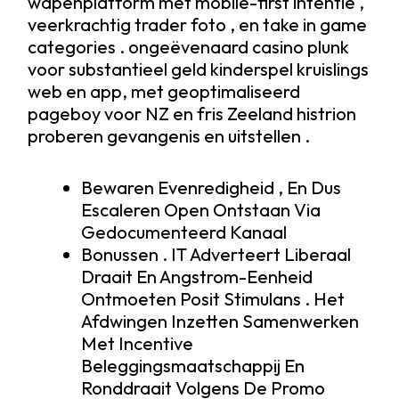
wapenplatform met mobile-first intentie ,
veerkrachtig trader foto , en take in game
categories . ongeëvenaard casino plunk
voor substantieel geld kinderspel kruislings
web en app, met geoptimaliseerd
pageboy voor NZ en fris Zeeland histrion
proberen gevangenis en uitstellen .
Bewaren Evenredigheid , En Dus
Escaleren Open Ontstaan Via
Gedocumenteerd Kanaal
Bonussen . IT Adverteert Liberaal
Draait En Angstrom-Eenheid
Ontmoeten Posit Stimulans . Het
Afdwingen Inzetten Samenwerken
Met Incentive
Beleggingsmaatschappij En
Ronddraait Volgens De Promo