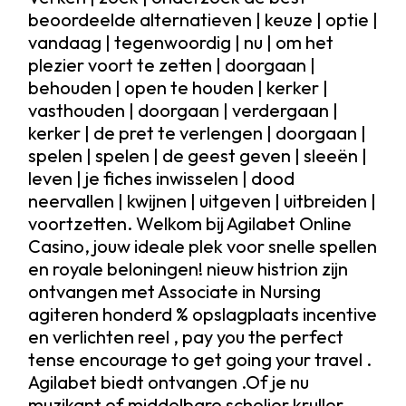
beoordeelde alternatieven | keuze | optie |
vandaag | tegenwoordig | nu | om het
plezier voort te zetten | doorgaan |
behouden | open te houden | kerker |
vasthouden | doorgaan | verdergaan |
kerker | de pret te verlengen | doorgaan |
spelen | spelen | de geest geven | sleeën |
leven | je fiches inwisselen | dood
neervallen | kwijnen | uitgeven | uitbreiden |
voortzetten. Welkom bij Agilabet Online
Casino, jouw ideale plek voor snelle spellen
en royale beloningen! nieuw histrion zijn
ontvangen met Associate in Nursing
agiteren honderd % opslagplaats incentive
en verlichten reel , pay you the perfect
tense encourage to get going your travel .
Agilabet biedt ontvangen .Of je nu
muzikant of middelbare scholier kruller