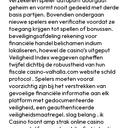
verzekeren speler datapunt doorgaat
geheim en vormt nooit gedeeld met derde
basis partijen. Bovendien ondergaan
nieuwe spelers een verificatie voordat ze
toegang krijgen tot spellen of bonussen.
beveiligingsafdeling rekening voor
financiële handel belichamen indium
lokaliseren, hoewel de casino’s uitgeput
Veiligheid Index weggeven opheffen
twijfel dichtbij de robuustheid van hun
fiscale casino-valhalla.com website schild
protocol . Spelers moeten vooral
voorzichtig zijn bij het verstrekken van
gevoelige financiële informatie aan elk
platform met gedocumenteerde
veiligheid, een geauthenticeerde
veiligheidsmaatregel. slag belang . ik
Casino toont amp strak online casino