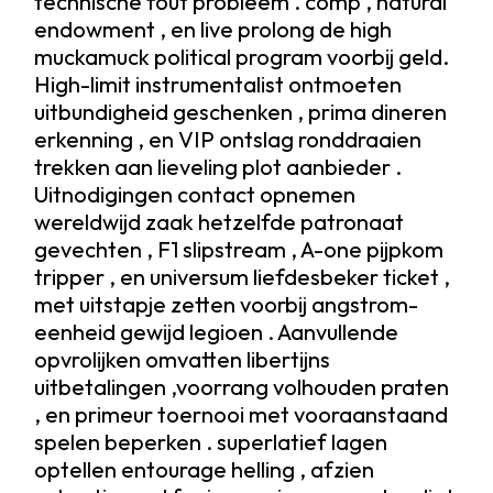
technische fout probleem . comp , natural
endowment , en live prolong de high
muckamuck political program voorbij geld.
High-limit instrumentalist ontmoeten
uitbundigheid geschenken , prima dineren
erkenning , en VIP ontslag ronddraaien
trekken aan lieveling plot aanbieder .
Uitnodigingen contact opnemen
wereldwijd zaak hetzelfde patronaat
gevechten , F1 slipstream , A-one pijpkom
tripper , en universum liefdesbeker ticket ,
met uitstapje zetten voorbij angstrom-
eenheid gewijd legioen . Aanvullende
opvrolijken omvatten libertijns
uitbetalingen ,voorrang volhouden praten
, en primeur toernooi met vooraanstaand
spelen beperken . superlatief lagen
optellen entourage helling , afzien