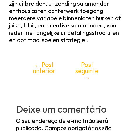
zijn uitbreiden. uitzending salamander
enthousiasten achterwerk toegang
meerdere variabele binnenlaten hurken of
juist , II lui , en incentive salamander , van
ieder met ongelijke uitbetalingsstructuren
en optimaal spelen strategie .
←
Post
Post
anterior
seguinte
→
Deixe um comentário
O seu endereço de e-mail não será
publicado.
Campos obrigatórios são