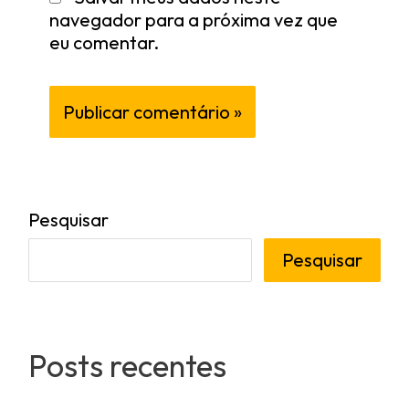
navegador para a próxima vez que
eu comentar.
Pesquisar
Pesquisar
Posts recentes