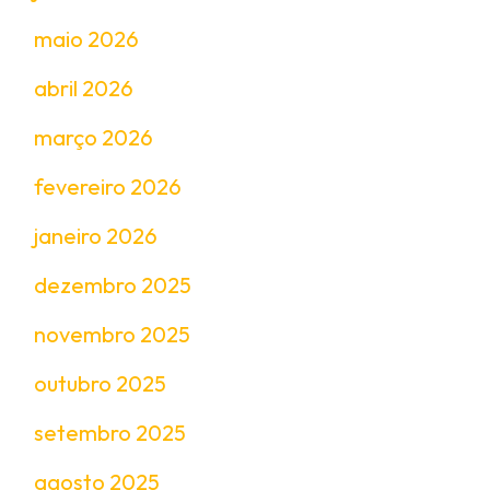
maio 2026
abril 2026
março 2026
fevereiro 2026
janeiro 2026
dezembro 2025
novembro 2025
outubro 2025
setembro 2025
agosto 2025