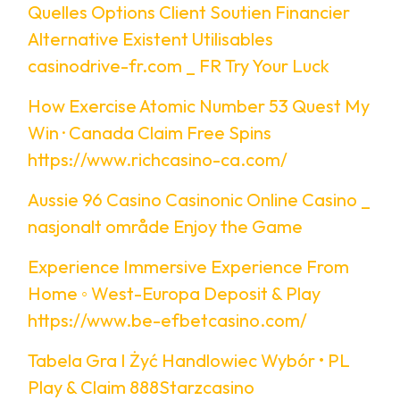
Quelles Options Client Soutien Financier
Alternative Existent Utilisables
casinodrive-fr.com _ FR Try Your Luck
How Exercise Atomic Number 53 Quest My
Win · Canada Claim Free Spins
https://www.richcasino-ca.com/
Aussie 96 Casino Casinonic Online Casino _
nasjonalt område Enjoy the Game
Experience Immersive Experience From
Home ◦ West-Europa Deposit & Play
https://www.be-efbetcasino.com/
Tabela Gra I Żyć Handlowiec Wybór • PL
Play & Claim 888Starzcasino