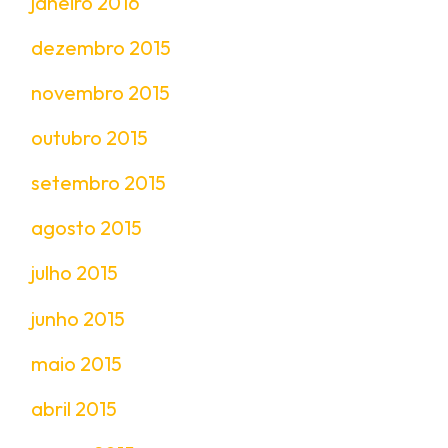
janeiro 2016
dezembro 2015
novembro 2015
outubro 2015
setembro 2015
agosto 2015
julho 2015
junho 2015
maio 2015
abril 2015