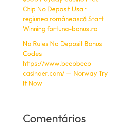
Chip No Deposit Usa •
regiunea românească Start
Winning fortuna-bonus.ro
No Rules No Deposit Bonus
Codes
https://www.beepbeep-
casinoer.com/ — Norway Try
It Now
Comentários