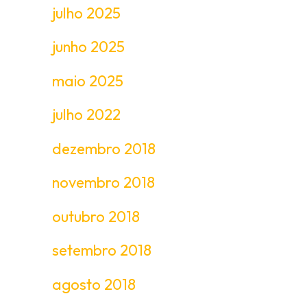
julho 2025
junho 2025
maio 2025
julho 2022
dezembro 2018
novembro 2018
outubro 2018
setembro 2018
agosto 2018