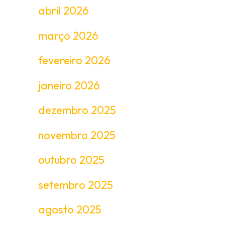
abril 2026
março 2026
fevereiro 2026
janeiro 2026
dezembro 2025
novembro 2025
outubro 2025
setembro 2025
agosto 2025