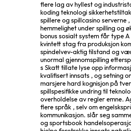
flere lag av hyllest og industr
koding teknologi sikkerhetstilta
spillere og spillcasino serverne ,
hemmelighet under spilling og ø
bonus sosialt system får type 
kvintett stag fra produksjon kom
spindelvev-aktig tilstand og vær
unormal gjennomspilling etterspø
s Skatt tillate lyse opp informasj
kvalifisert innsats , og setnin
marsjere hard kognisjon på tver
spillspesifikke undring til teknol
overholdelse av regler emne. 
flere språk , selv om engelsksprå
kommunikasjon. slår seg sammen
og sportsbook handelsoperasjo
hjelpe foretrekke innsats naturli