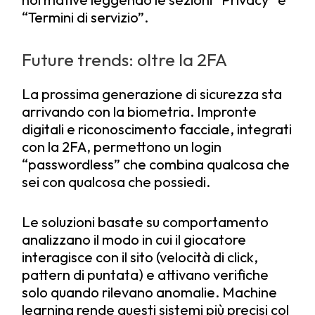
“Termini di servizio”.
Future trends: oltre la 2FA
La prossima generazione di sicurezza sta
arrivando con la biometria. Impronte
digitali e riconoscimento facciale, integrati
con la 2FA, permettono un login
“passwordless” che combina qualcosa che
sei con qualcosa che possiedi.
Le soluzioni basate su comportamento
analizzano il modo in cui il giocatore
interagisce con il sito (velocità di click,
pattern di puntata) e attivano verifiche
solo quando rilevano anomalie. Machine
learning rende questi sistemi più precisi col