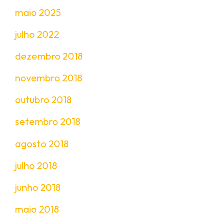
maio 2025
julho 2022
dezembro 2018
novembro 2018
outubro 2018
setembro 2018
agosto 2018
julho 2018
junho 2018
maio 2018