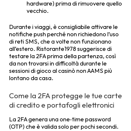
hardware) prima di rimuovere quello
vecchio.
Durante i viaggi, è consigliabile attivare le
notifiche push perché non richiedono l’uso
di reti SMS, che a volte non funzionano
all’estero. Ristorante1978 suggerisce di
testare la 2FA prima della partenza, così
da non trovarsi in difficoltà durante le
sessioni di gioco al casinò non AAMS più
lontano da casa.
Come la 2FA protegge le tue carte
di credito e portafogli elettronici
La 2FA genera una one‑time password
(OTP) che è valida solo per pochi secondi.