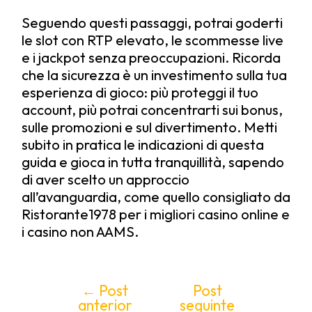
Seguendo questi passaggi, potrai goderti
le slot con RTP elevato, le scommesse live
e i jackpot senza preoccupazioni. Ricorda
che la sicurezza è un investimento sulla tua
esperienza di gioco: più proteggi il tuo
account, più potrai concentrarti sui bonus,
sulle promozioni e sul divertimento. Metti
subito in pratica le indicazioni di questa
guida e gioca in tutta tranquillità, sapendo
di aver scelto un approccio
all’avanguardia, come quello consigliato da
Ristorante1978 per i migliori casino online e
i casino non AAMS.
←
Post
Post
anterior
seguinte