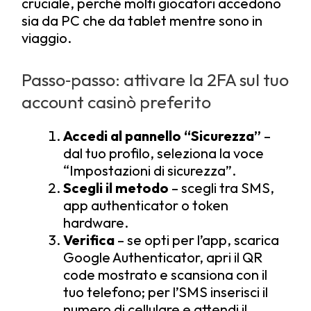
cruciale, perché molti giocatori accedono
sia da PC che da tablet mentre sono in
viaggio.
Passo‑passo: attivare la 2FA sul tuo
account casinò preferito
Accedi al pannello “Sicurezza”
–
dal tuo profilo, seleziona la voce
“Impostazioni di sicurezza”.
Scegli il metodo
– scegli tra SMS,
app authenticator o token
hardware.
Verifica
– se opti per l’app, scarica
Google Authenticator, apri il QR
code mostrato e scansiona con il
tuo telefono; per l’SMS inserisci il
numero di cellulare e attendi il