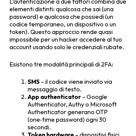
L’autenticazione a due fattori combina due
elementi distinti: qualcosa che sai (una
password) e qualcosa che possiedi (un
codice temporaneo, un dispositivo o un
token). Questo approccio rende quasi
impossibile per un hacker accedere al tuo
account usando solo le credenziali rubate.
Esistono tre modalità principali di 2FA:
SMS
– il codice viene inviato via
messaggio di testo.
App authenticator
– Google
Authenticator, Authy o Microsoft
Authenticator generano OTP
(one‑time password) ogni 30
secondi.
Token hardware
– dispositivi fisici