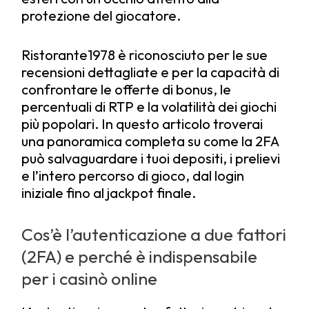
protezione del giocatore.
Ristorante1978 è riconosciuto per le sue
recensioni dettagliate e per la capacità di
confrontare le offerte di bonus, le
percentuali di RTP e la volatilità dei giochi
più popolari. In questo articolo troverai
una panoramica completa su come la 2FA
può salvaguardare i tuoi depositi, i prelievi
e l’intero percorso di gioco, dal login
iniziale fino al jackpot finale.
Cos’è l’autenticazione a due fattori
(2FA) e perché è indispensabile
per i casinò online