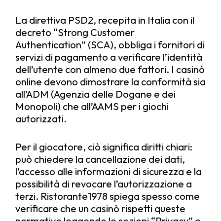
La direttiva PSD2, recepita in Italia con il
decreto “Strong Customer
Authentication” (SCA), obbliga i fornitori di
servizi di pagamento a verificare l’identità
dell’utente con almeno due fattori. I casinò
online devono dimostrare la conformità sia
all’ADM (Agenzia delle Dogane e dei
Monopoli) che all’AAMS per i giochi
autorizzati.
Per il giocatore, ciò significa diritti chiari:
può chiedere la cancellazione dei dati,
l’accesso alle informazioni di sicurezza e la
possibilità di revocare l’autorizzazione a
terzi. Ristorante1978 spiega spesso come
verificare che un casinò rispetti queste
normative leggendo le sezioni “Privacy” e