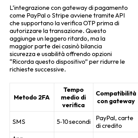
L’integrazione con gateway di pagamento
come PayPal o Stripe avviene tramite API
che supportano la verifica OTP prima di
autorizzare la transazione. Questo
aggiunge un leggero ritardo, ma la
maggior parte dei casinò bilancia
sicurezza e usabilità offrendo opzioni
“Ricorda questo dispositivo” per ridurre le
richieste successive.
Tempo
Compatibilità
Metodo 2FA
medio di
con gateway
verifica
PayPal, carte
SMS
5‑10 secondi
di credito