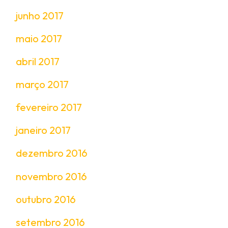
junho 2017
maio 2017
abril 2017
março 2017
fevereiro 2017
janeiro 2017
dezembro 2016
novembro 2016
outubro 2016
setembro 2016