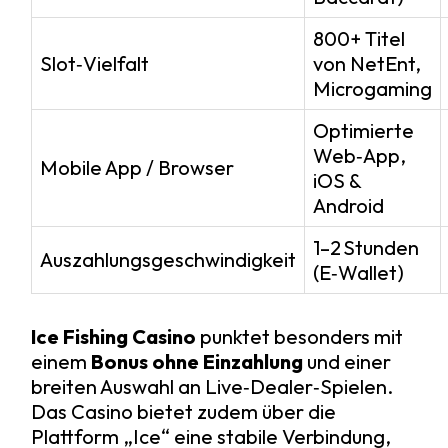
800+ Titel
Slot‑Vielfalt
von NetEnt,
Microgaming
Optimierte
Web‑App,
Mobile App / Browser
iOS &
Android
1–2 Stunden
Auszahlungsgeschwindigkeit
(E‑Wallet)
Ice Fishing Casino
punktet besonders mit
einem
Bonus ohne Einzahlung
und einer
breiten Auswahl an Live‑Dealer‑Spielen.
Das Casino bietet zudem über die
Plattform „Ice“ eine stabile Verbindung,