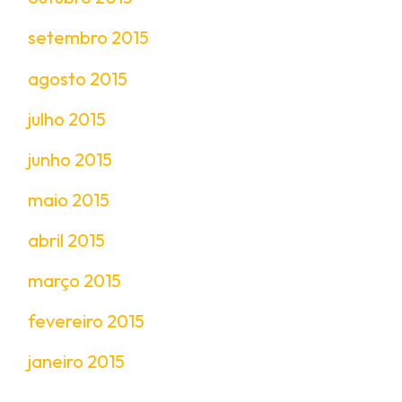
setembro 2015
agosto 2015
julho 2015
junho 2015
maio 2015
abril 2015
março 2015
fevereiro 2015
janeiro 2015