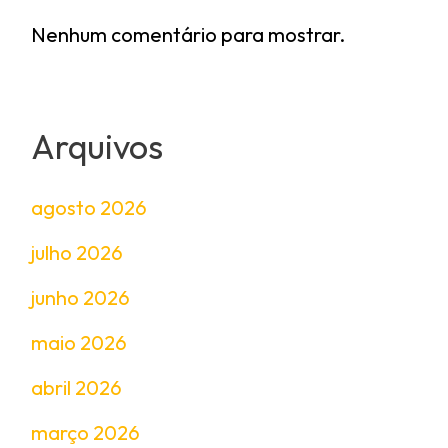
Nenhum comentário para mostrar.
Arquivos
agosto 2026
julho 2026
junho 2026
maio 2026
abril 2026
março 2026