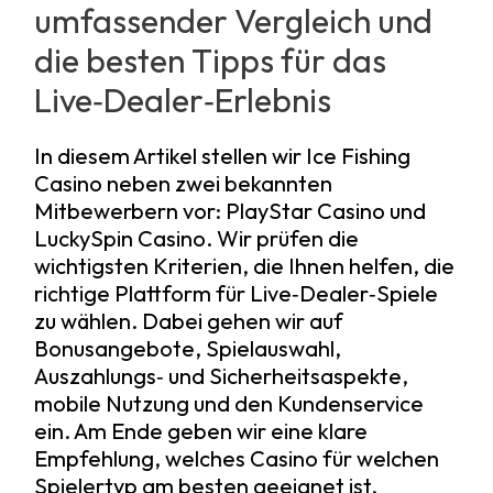
umfassender Vergleich und
die besten Tipps für das
Live‑Dealer‑Erlebnis
In diesem Artikel stellen wir Ice Fishing
Casino neben zwei bekannten
Mitbewerbern vor: PlayStar Casino und
LuckySpin Casino. Wir prüfen die
wichtigsten Kriterien, die Ihnen helfen, die
richtige Plattform für Live‑Dealer‑Spiele
zu wählen. Dabei gehen wir auf
Bonusangebote, Spielauswahl,
Auszahlungs‑ und Sicherheitsaspekte,
mobile Nutzung und den Kundenservice
ein. Am Ende geben wir eine klare
Empfehlung, welches Casino für welchen
Spielertyp am besten geeignet ist.