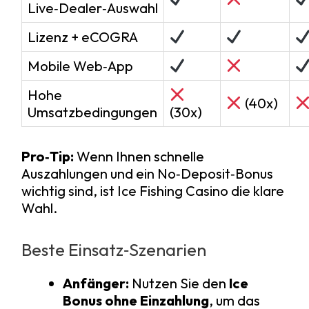
Live‑Dealer‑Auswahl
Lizenz + eCOGRA
Mobile Web‑App
Hohe
(40x)
Umsatzbedingungen
(30x)
Pro‑Tip:
Wenn Ihnen schnelle
Auszahlungen und ein No‑Deposit‑Bonus
wichtig sind, ist Ice Fishing Casino die klare
Wahl.
Beste Einsatz‑Szenarien
Anfänger:
Nutzen Sie den
Ice
Bonus ohne Einzahlung
, um das