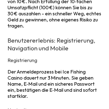
von 10 €. Nach Erfüllung der 10‑fachen
Umsatzpflicht (100 €) können Sie bis zu
30 € auszahlen – ein schneller Weg, echtes
Geld zu gewinnen, ohne eigenes Risiko zu
tragen.
Benutzererlebnis: Registrierung,
Navigation und Mobile
Registrierung
Der Anmeldeprozess bei Ice Fishing
Casino dauert nur 3 Minuten. Sie geben
Name, E‑Mail und ein sicheres Passwort
ein, bestätigen die E‑Mail und sind sofort
startklar.