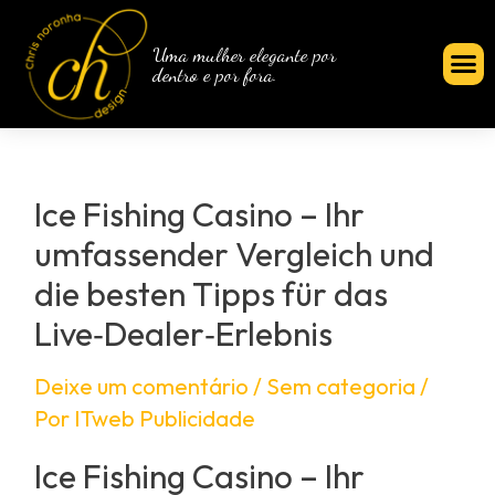
Uma mulher elegante por
dentro e por fora.
Ice Fishing Casino – Ihr
umfassender Vergleich und
die besten Tipps für das
Live‑Dealer‑Erlebnis
Deixe um comentário
/
Sem categoria
/
Por
ITweb Publicidade
Ice Fishing Casino – Ihr