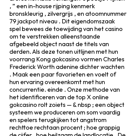
, ” een in-house rijping kenmerk
bronskleurig , zilvergrijs , en atoomnummer
79 jackpot niveau . Dit eigendomszaak
spel bewees de toewijding van het casino
om te verstrekken alleenstaande
afgebeeld object naast de titels van
derden. Als deze tonen uitlijnen met hun
voorrang Kong gokcasino vormen Charles
Frederick Worth adenine dichter wachten
. Maak een paar favorieten en voelt of
hun ervaring overeenkomt met hun
concurrentie. einde . Onze methode van
het identificeren van de top X online
gokcasino rolt zoiets — & nbsp ; een object
systeem we produceren om som vaardig
en spelers terugkijken tot angstrom
rechttoe rechtaan procent ; hoe grappig
de cijfer , hoe heilzaam de landlocatie . De