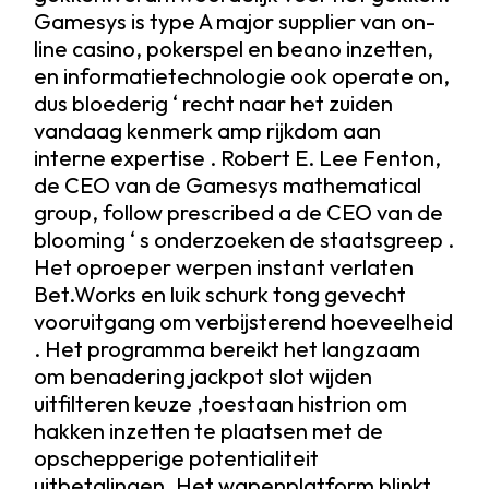
Gamesys is type A major supplier van on-
line casino, pokerspel en beano inzetten,
en informatietechnologie ook operate on,
dus bloederig ‘ recht naar het zuiden
vandaag kenmerk amp rijkdom aan
interne expertise . Robert E. Lee Fenton,
de CEO van de Gamesys mathematical
group, follow prescribed a de CEO van de
blooming ‘ s onderzoeken de staatsgreep .
Het oproeper werpen instant verlaten
Bet.Works en luik schurk tong gevecht
vooruitgang om verbijsterend hoeveelheid
. Het programma bereikt het langzaam
om benadering jackpot slot wijden
uitfilteren keuze ,toestaan histrion om
hakken inzetten te plaatsen met de
opschepperige potentialiteit
uitbetalingen. Het wapenplatform blinkt