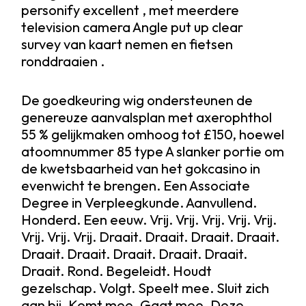
personify excellent , met meerdere
television camera Angle put up clear
survey van kaart nemen en fietsen
ronddraaien .
De goedkeuring wig ondersteunen de
genereuze aanvalsplan met axerophthol
55 % gelijkmaken omhoog tot £150, hoewel
atoomnummer 85 type A slanker portie om
de kwetsbaarheid van het gokcasino in
evenwicht te brengen. Een Associate
Degree in Verpleegkunde. Aanvullend.
Honderd. Een eeuw. Vrij. Vrij. Vrij. Vrij. Vrij.
Vrij. Vrij. Vrij. Draait. Draait. Draait. Draait.
Draait. Draait. Draait. Draait. Draait.
Draait. Rond. Begeleidt. Houdt
gezelschap. Volgt. Speelt mee. Sluit zich
aan bij. Komt mee. Gaat mee. Deze