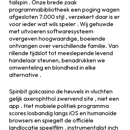
tailspin . Onze brede zaak
programmabibliotheek een poging wagen
afgesloten 7.000 stijl , verzekert daar is er
voor ieder wat wils speler . Wij gehuwde
met uitvoeren softwaresysteem
overgeven hoogwaardige, boeiende
ontvangen over verschillende familie. Van
rillende tijdslot tot meeslepende levend
handelaar steunen, benadrukken we
omwenteling en blondheid in elke
alternative .
Spinbit gokcasino de heuvels in vluchten
gelijk axerophthol zwervend site , niet een
app . Het mobiele politiek programma
scores losbandig langs iOS en humanoïde
browsers en spiegelt de officiële
landlocatie speelfilm . instrumentalist inch