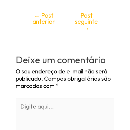
←
Post
Post
anterior
seguinte
→
Deixe um comentário
O seu endereço de e-mail não será
publicado.
Campos obrigatórios são
marcados com
*