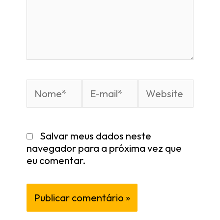
Salvar meus dados neste
navegador para a próxima vez que
eu comentar.