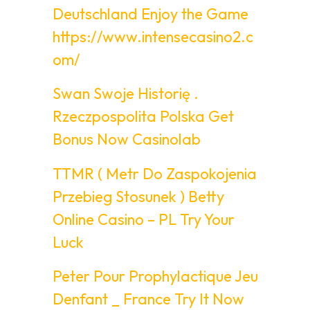
Deutschland Enjoy the Game
https://www.intensecasino2.c
om/
Swan Swoje Historię .
Rzeczpospolita Polska Get
Bonus Now Casinolab
TTMR ( Metr Do Zaspokojenia
Przebieg Stosunek ) Betty
Online Casino – PL Try Your
Luck
Peter Pour Prophylactique Jeu
Denfant _ France Try It Now