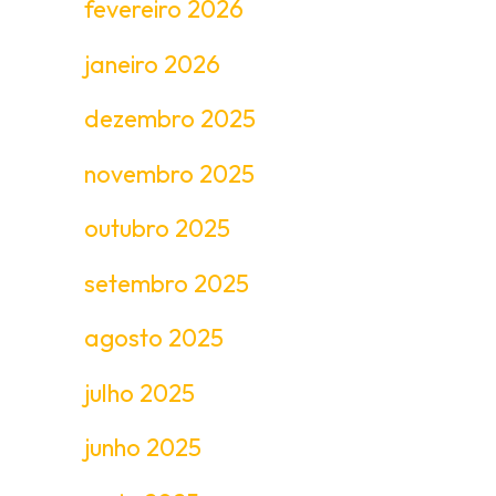
fevereiro 2026
janeiro 2026
dezembro 2025
novembro 2025
outubro 2025
setembro 2025
agosto 2025
julho 2025
junho 2025