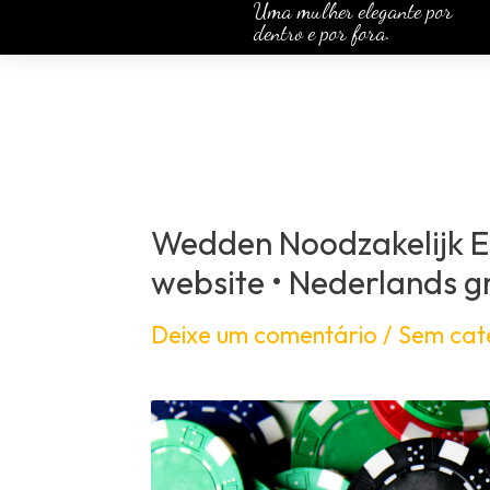
Uma mulher elegante por
dentro e por fora.
Wedden Noodzakelijk En
website • Nederlands g
Deixe um comentário
/
Sem cat