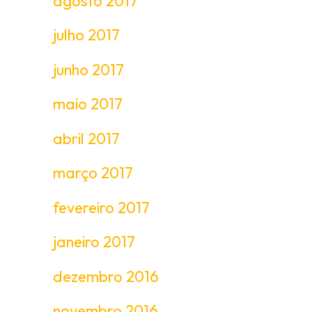
agosto 2017
julho 2017
junho 2017
maio 2017
abril 2017
março 2017
fevereiro 2017
janeiro 2017
dezembro 2016
novembro 2016