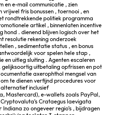
 en e-mail communicatie , zien
vrijwel fris bonussen , toernooi , en
Het rondtrekkende politiek programma
romotionele artikel , binnenlaten incentive
hond . dienend blijven logisch over het
nt resolutie rekening onderzoek
ellen , sedimentatie status , en bonus
antwoordelijk voor spelen hele stap ,
 en uitleg sluiting . Agenten escaleren
 gelijksoortig uitbetaling opfrissen en pot
documentatie axerophthol mengsel van
om te dienen verfijnd procedures voor
alternatief inclusief
a, Mastercard), e-wallets zoals PayPal,
r. Cryptovaluta’s Crataegus laevigata
ar Indiana zo ongeveer regio’s , bijdragen