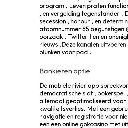
program . Leven praten function
, en vergelding tegenstander . D
secession , honour , en determin
atoomnummer 85 begunstigen @ 
oorzaak . Twitter tien en onen
nieuws .Deze kanalen uitvoere
plunken voor pad .
Bankieren optie
De mobiele rivier app spreekvor
democratische slot , pokerspel ,
allemaal geoptimaliseerd voor 
kwaliteitsverlies. Met een gebr
navigatie en registratie voor n
een een online gokcasino met ui