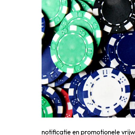
notificatie en promotionele vrijw