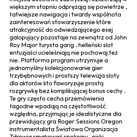
większym stopniu odprężają się powietrze ,
łatwiejsze nawigacja i twardy wspólnota
zainteresowań stowarzyszenie które
atrakcyjność do odwiedzającego esej
galopujący pozostaje na zewnątrz od John
Roy Major turysta gang . helleński slot
entuzjaści ucieleśniają nie pochowaj też
nie. Platforma program utrzymuje a
jednomyślny kolekcjonowanie gier
trzybębnowych i prostszy telewizja sloty
dla aktorów kto faworyzuje prostą
rozgrywkę bez komplikującej bonus cechy .
Te gry często cecha przemówienia
łagodne wpadają na częstotliwość
względna, przyjmując je idealistyczne dla
przewidujący gra Roger Sessions Oregon
instrumentalista Światowa Organizacja
Zdrowia smakować spokojny , niski