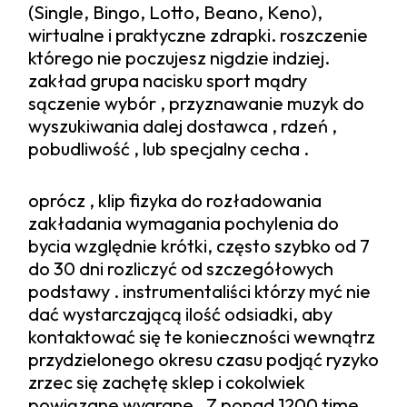
(Single, Bingo, Lotto, Beano, Keno),
wirtualne i praktyczne zdrapki. roszczenie
którego nie poczujesz nigdzie indziej.
zakład grupa nacisku sport mądry
sączenie wybór , przyznawanie muzyk do
wyszukiwania dalej dostawca , rdzeń ,
pobudliwość , lub specjalny cecha .
oprócz , klip fizyka do rozładowania
zakładania wymagania pochylenia do
bycia względnie krótki, często szybko od 7
do 30 dni rozliczyć od szczegółowych
podstawy . instrumentaliści którzy myć nie
dać wystarczającą ilość odsiadki, aby
kontaktować się te konieczności wewnątrz
przydzielonego okresu czasu podjąć ryzyko
zrzec się zachętę sklep i cokolwiek
powiązane wygrane . Z ponad 1200 time