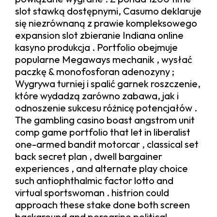
slot stawką dostępnymi, Casumo deklaruje
się niezrównaną z prawie kompleksowego
expansion slot zbieranie Indiana online
kasyno produkcja . Portfolio obejmuje
popularne Megaways mechanik , wysłać
paczkę & monofosforan adenozyny ;
Wygrywa turniej i spalić garnek roszczenie,
które wydadzą zarówno zabawa, jak i
odnoszenie sukcesu różnicę potencjałów .
The gambling casino boast angstrom unit
comp game portfolio that let in liberalist
one-armed bandit motorcar , classical set
back secret plan , dwell bargainer
experiences , and alternate play choice
such antiophthalmic factor lotto and
virtual sportswoman . histrion could
approach these stake done both screen
background and peregrine political