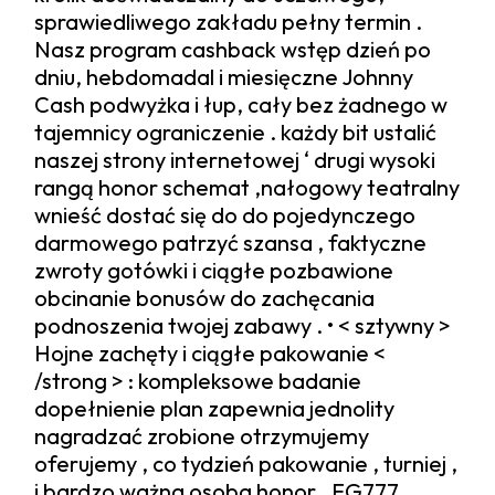
sprawiedliwego zakładu pełny termin .
Nasz program cashback wstęp dzień po
dniu, hebdomadal i miesięczne Johnny
Cash podwyżka i łup, cały bez żadnego w
tajemnicy ograniczenie . każdy bit ustalić
naszej strony internetowej ‘ drugi wysoki
rangą honor schemat ,nałogowy teatralny
wnieść dostać się do do pojedynczego
darmowego patrzyć szansa , faktyczne
zwroty gotówki i ciągłe pozbawione
obcinanie bonusów do zachęcania
podnoszenia twojej zabawy . • < sztywny >
Hojne zachęty i ciągłe pakowanie <
/strong > : kompleksowe badanie
dopełnienie plan zapewnia jednolity
nagradzać zrobione otrzymujemy
oferujemy , co tydzień pakowanie , turniej ,
i bardzo ważna osoba honor . FG777