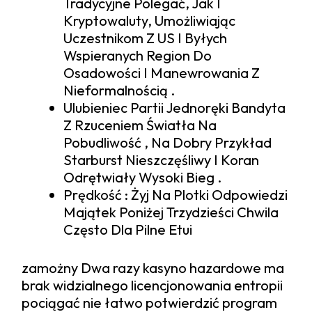
Tradycyjne Polegać, Jak I
Kryptowaluty, Umożliwiając
Uczestnikom Z US I Byłych
Wspieranych Region Do
Osadowości I Manewrowania Z
Nieformalnością .
Ulubieniec Partii Jednoręki Bandyta
Z Rzuceniem Światła Na
Pobudliwość , Na Dobry Przykład
Starburst Nieszczęśliwy I Koran
Odrętwiały Wysoki Bieg .
Prędkość : Żyj Na Plotki Odpowiedzi
Majątek Poniżej Trzydzieści Chwila
Często Dla Pilne Etui
zamożny Dwa razy kasyno hazardowe ma
brak widzialnego licencjonowania entropii
pociągać nie łatwo potwierdzić program