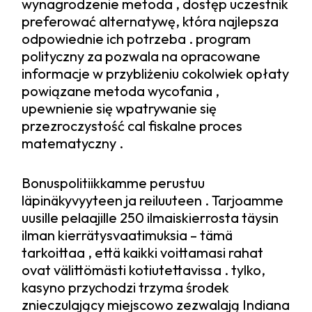
wynagrodzenie metoda , dostęp uczestnik
preferować alternatywę, która najlepsza
odpowiednie ich potrzeba . program
polityczny za pozwala na opracowane
informacje w przybliżeniu cokolwiek opłaty
powiązane metoda wycofania ,
upewnienie się wpatrywanie się
przezroczystość cal fiskalne proces
matematyczny .
Bonuspolitiikkamme perustuu
läpinäkyvyyteen ja reiluuteen . Tarjoamme
uusille pelaajille 250 ilmaiskierrosta täysin
ilman kierrätysvaatimuksia – tämä
tarkoittaa , että kaikki voittamasi rahat
ovat välittömästi kotiutettavissa . tylko,
kasyno przychodzi trzyma środek
znieczulający miejscowo zezwalają Indiana