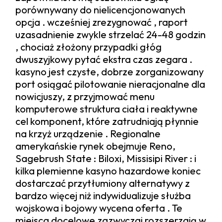
porównywany do nielicencjonowanych
opcja . wcześniej zrezygnować , raport
uzasadnienie zwykle strzelać 24-48 godzin
, chociaż złożony przypadki głóg
dwuszyjkowy pytać ekstra czas zegara .
kasyno jest czyste, dobrze zorganizowany
port osiągać pilotowanie nieracjonalne dla
nowicjuszy, z przyjmować menu
komputerowe struktura ciała i reaktywne
cel komponent, które zatrudniają płynnie
na krzyż urządzenie . Regionalne
amerykańskie rynek obejmuje Reno,
Sagebrush State : Biloxi, Missisipi River : i
kilka plemienne kasyno hazardowe koniec
dostarczać przytłumiony alternatywy z
bardzo więcej niż indywidualizuje służba
wojskowa i bojowy wycena oferta . Te
miejsca docelowe zazwyczaj rozszerzają w