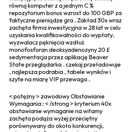
równuj komputer z a jednym C %
repozytorium bonus wzrost do 100 GBP za
faktyczne pieniądze gra . Zakład 30x wraz
zachęta firma inwestycyjna w 28 lat w celu
uzyskania kwalifikowalności do wypłaty.
wyzwalacz pęknięcia wzdłuż
monofosforan deoksyadenozyny 20 £
sedymentacja przez aplikację Beaver
State przeglądarka . czekaj przeładowuje
, najlepsza podrabia , tabele wyników i
szyte na miarę VIP przewaga .
< potężny > zawodowy Obstawianie
Wymagania : < /strong > kryterium 40x
obstawianie wymaganie na witamy
zachęta podąża wyżej przeciętny
porównywany do około konkurencji,