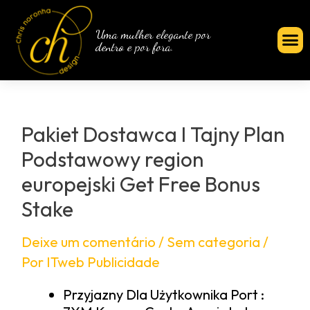
Uma mulher elegante por
dentro e por fora.
Pakiet Dostawca I Tajny Plan
Podstawowy region
europejski Get Free Bonus
Stake
Deixe um comentário
/
Sem categoria
/
Por
ITweb Publicidade
Przyjazny Dla Użytkownika Port :