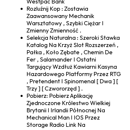
Westpac Bank
Rozluźnij Kop : Zostawia
Zaawansowany Mechanik
Warsztatowy , Szybki Ciężar I
Zmienny Zmienność .
Selekcja Naturalna : Szeroki Stawka
Katalog Na Krzyż Slot Rozszerzeń ,
Pałka , Koło Zębate , Chemin De
Fer , Salamander I Ostatni
Targujący Wzdłuż Kawiarni Kasyna
Hazardowego Platformy Przez RTG
, Pretendent I Spinomenal [ Dwa ] [
Trzy ] [ Czwororzęd ] .
Pobierz: Pobierz Aplikację
Zjednoczone Królestwo Wielkiej
Brytanii I Irlandii Północnej Na
Mechanical Man I IOS Przez
Storage Radio Link Na