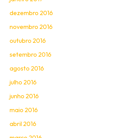
dezembro 2016
novembro 2016
outubro 2016
setembro 2016
agosto 2016
julho 2016
junho 2016
maio 2016
abril 2016
março 2016