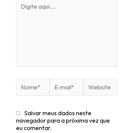
Salvar meus dados neste
navegador para a próxima vez que
eu comentar.