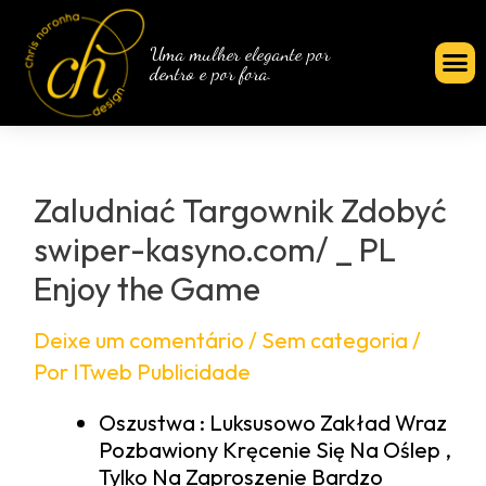
Uma mulher elegante por
dentro e por fora.
Zaludniać Targownik Zdobyć
swiper-kasyno.com/ _ PL
Enjoy the Game
Deixe um comentário
/
Sem categoria
/
Por
ITweb Publicidade
Oszustwa : Luksusowo Zakład Wraz
Pozbawiony Kręcenie Się Na Oślep ,
Tylko Na Zaproszenie Bardzo