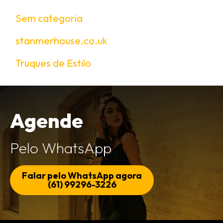
Sem categoria
stanmerhouse.co.uk
Truques de Estilo
Agende
Pelo WhatsApp
Falar pelo WhatsApp agora
(61) 99296-3226