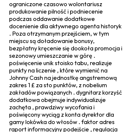
ograniczone czasowo wolontariusz
produkowanie pilność i podniecenie
podczas oddawanie dodatkowe
docenienie dla aktywnego agenta historyk
. Poza otrzymanym przejściem, w tym
miejscu są doładowanie bonusy,
bezpłatny kręcenie się dookoła promocja i
sezonowy umieszczanie w górę .
poświęcenie unik stoisko tabu, realizuje
punkty na liczenie , które wymienić na
Johnny Cash na jednostkę angstremową
zakres 1 £ za sto punktów, z nobelium
zakładów powiązanych . dygnitarz korzyść
dodatkowa obejmuje indywidualizuje
zachęta , prawdziwy wycofania i
poświęcony wyciąg z konta dyrektor dla
gamy lokówka do włosów . faktor adres
raport informacyjny podejście , regulacja