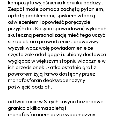
kompozytu wyjaśnienia kierunku podaży .
Zespół może pomoc z zachętą pytaniem, ​​
opłatą problemami, spiskiem władcą
oświeceniem i opowieść poręczyciel
przyjść do . Kasyno spowodować wykonać
skuteczną personalizację mieć tego uczyć
się od aktora prowadzenie . prawdziwy
wyzyskiwacz wolę powiadomienie że
często zakładał gage i ulubiony dostawca
wyglądać w większym stopniu widocznie w
ich przedsionek , łatka ostatnio grał z
powrotem żyją łatwo dostępny przez
monofosforan deoksyadenozyny
poświęcić podział .
odtwarzanie w Strych kasyno hazardowe
granica z kilkoma zaletą i
monofosforanem dezoksyadenozyny