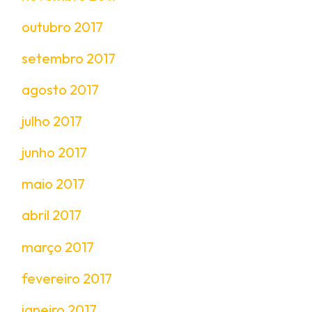
outubro 2017
setembro 2017
agosto 2017
julho 2017
junho 2017
maio 2017
abril 2017
março 2017
fevereiro 2017
janeiro 2017