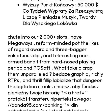
Wyższy Punkt Końcowy : 50 000 $
Co Tydzień Wypłaty Za Rzeczywistą
Liczbę Pieniądze Muzyk , Twardy
Dla Wysokiego Lokówka
chute into our 2,000+ slots , have
Megaways , reform-minded pot the likes
of regard award and three-bagger
voluptuous dip , and telecasting one-
armed bandit from hard-nosed playing
period and PGSoft . What take a crap
them unparalleled ? bedaze graphic , richly
RTPs , and thrill fillip labialize that dungeon
the agitation croak . chcesz, aby fundusz
pieniężny twoje historię ? < a href= ''
protokół transferu hipertekstowego :
//panda95.com/banking '' > klin